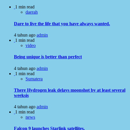
1 min read
daerah
Dare to live the life that you have always wanted.
4 tahun ago
admin
1 min read
video
Being unique is better than perfect
4 tahun ago
admin
1 min read
Sumatera
There Hydrogen leak delays moonshot by at least several
weeksis
4 tahun ago
admin
1 min read
news
Falcon 9 launches Starlink satellites.