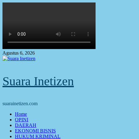
Skip
to
content
Agustus 6, 2026
Suara Inetizen
suarainetizen.com
Primary
Home
Menu
OPINI
DAERAH
EKONOMI BISNIS
HUKUM KRIMINAL