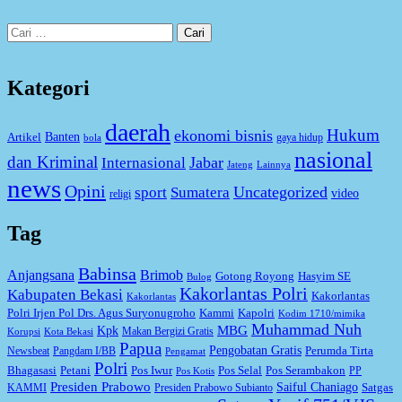
Cari
untuk:
Kategori
daerah
Hukum
ekonomi bisnis
Artikel
Banten
gaya hidup
bola
nasional
dan Kriminal
Jabar
Internasional
Jateng
Lainnya
news
Opini
Uncategorized
sport
Sumatera
video
religi
Tag
Babinsa
Anjangsana
Brimob
Gotong Royong
Hasyim SE
Bulog
Kakorlantas Polri
Kabupaten Bekasi
Kakorlantas
Kakorlantas
Kapolri
Polri Irjen Pol Drs. Agus Suryonugroho
Kammi
Kodim 1710/mimika
Muhammad Nuh
MBG
Kpk
Makan Bergizi Gratis
Korupsi
Kota Bekasi
Papua
Pengobatan Gratis
Perumda Tirta
Newsbeat
Pangdam I/BB
Pengamat
Polri
Bhagasasi
Petani
Pos Iwur
Pos Selal
Pos Serambakon
PP
Pos Kotis
Presiden Prabowo
Saiful Chaniago
Satgas
KAMMI
Presiden Prabowo Subianto