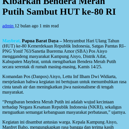
Kibarkan Bendera Merah
Putih Sambut HUT ke-80 RI
admin
12 bulan ago
1 min read
Maybrat,
Papua Barat Daya –
Menyambut Hari Ulang Tahun
(HUT) ke-80 Kemerdekaan Republik Indonesia, Satgas Pamtas RI–
PNG Yonif 763/Sanetia Buerema Amor (SBA) Pos Aisyo
menggandeng masyarakat Kampung Aisyo, Distrik Aifat,
Kabupaten Maybrat, untuk mengibarkan Bendera Merah Putih
secara serentak di rumah masing-masing, Kamis 14/25.
Komandan Pos (Danpos) Aisyo, Lettu Inf Ilham Dwi Widiarta,
menjelaskan bahwa kegiatan ini bertujuan untuk menumbuhkan rasa
cinta tanah air dan meningkatkan jiwa nasionalisme di tengah
masyarakat.
“Pengibaran bendera Merah Putih ini adalah wujud kecintaan
terhadap Negara Kesatuan Republik Indonesia (NKRI), sekaligus
menguatkan semangat kebangsaan masyarakat perbatasan,” ujarnya.
Kegiatan ini disambut antusias warga. Kepala Kampung Aisyo,
Manfret Baho, mengungkapkan rasa bangga dan terima kasih