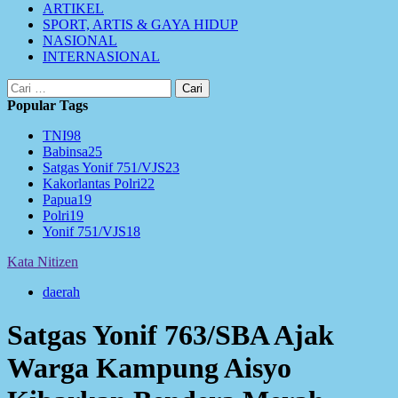
ARTIKEL
SPORT, ARTIS & GAYA HIDUP
NASIONAL
INTERNASIONAL
Cari
untuk:
Popular Tags
TNI
98
Babinsa
25
Satgas Yonif 751/VJS
23
Kakorlantas Polri
22
Papua
19
Polri
19
Yonif 751/VJS
18
Kata Nitizen
daerah
Satgas Yonif 763/SBA Ajak
Warga Kampung Aisyo