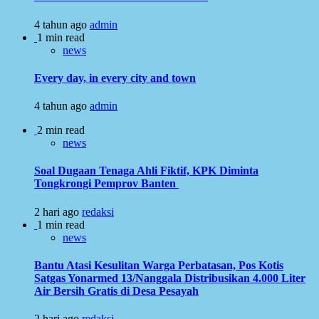
4 tahun ago
admin
1 min read
news
Every day, in every city and town
4 tahun ago
admin
2 min read
news
Soal Dugaan Tenaga Ahli Fiktif, KPK Diminta
Tongkrongi Pemprov Banten
2 hari ago
redaksi
1 min read
news
Bantu Atasi Kesulitan Warga Perbatasan, Pos Kotis
Satgas Yonarmed 13/Nanggala Distribusikan 4.000 Liter
Air Bersih Gratis di Desa Pesayah
2 hari ago
redaksi