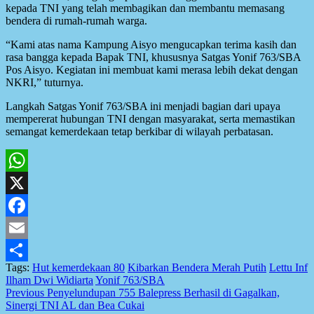
kepada TNI yang telah membagikan dan membantu memasang
bendera di rumah-rumah warga.
“Kami atas nama Kampung Aisyo mengucapkan terima kasih dan
rasa bangga kepada Bapak TNI, khususnya Satgas Yonif 763/SBA
Pos Aisyo. Kegiatan ini membuat kami merasa lebih dekat dengan
NKRI,” tuturnya.
Langkah Satgas Yonif 763/SBA ini menjadi bagian dari upaya
mempererat hubungan TNI dengan masyarakat, serta memastikan
semangat kemerdekaan tetap berkibar di wilayah perbatasan.
WhatsApp
X
Facebook
Email
Tags:
Hut kemerdekaan 80
Kibarkan Bendera Merah Putih
Lettu Inf
Share
Ilham Dwi Widiarta
Yonif 763/SBA
Post
Previous
Penyelundupan 755 Balepress Berhasil di Gagalkan,
Sinergi TNI AL dan Bea Cukai
navigation