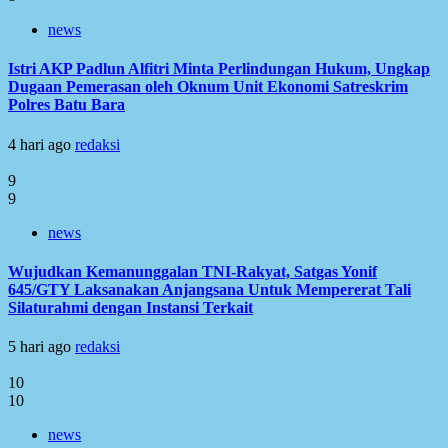
news
Istri AKP Padlun Alfitri Minta Perlindungan Hukum, Ungkap
Dugaan Pemerasan oleh Oknum Unit Ekonomi Satreskrim
Polres Batu Bara
4 hari ago
redaksi
9
9
news
Wujudkan Kemanunggalan TNI-Rakyat, Satgas Yonif
645/GTY Laksanakan Anjangsana Untuk Mempererat Tali
Silaturahmi dengan Instansi Terkait
5 hari ago
redaksi
10
10
news