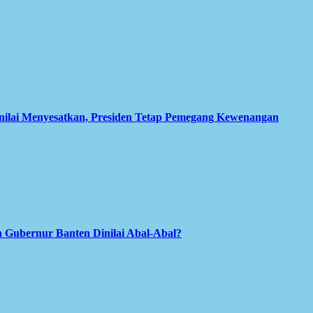
inilai Menyesatkan, Presiden Tetap Pemegang Kewenangan
 Gubernur Banten Dinilai Abal-Abal?