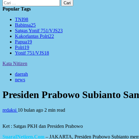
Cari
untuk:
Popular Tags
TNI
98
Babinsa
25
Satgas Yonif 751/VJS
23
Kakorlantas Polri
22
Papua
19
Polri
19
Yonif 751/VJS
18
Kata Nitizen
daerah
news
Presiden Prabowo Subianto Sam
redaksi
10 bulan ago
2 min read
Ket : Satgas PKH dan Presiden Prabowo
SuaraINetizen.Com
– JAKARTA, Presiden Prabowo Subianto menyam