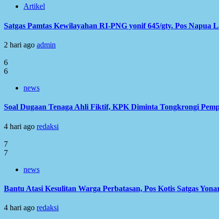
Artikel
Satgas Pamtas Kewilayahan RI-PNG yonif 645/gty. Pos Napua 
2 hari ago
admin
6
6
news
Soal Dugaan Tenaga Ahli Fiktif, KPK Diminta Tongkrongi Pem
4 hari ago
redaksi
7
7
news
Bantu Atasi Kesulitan Warga Perbatasan, Pos Kotis Satgas Yonar
4 hari ago
redaksi