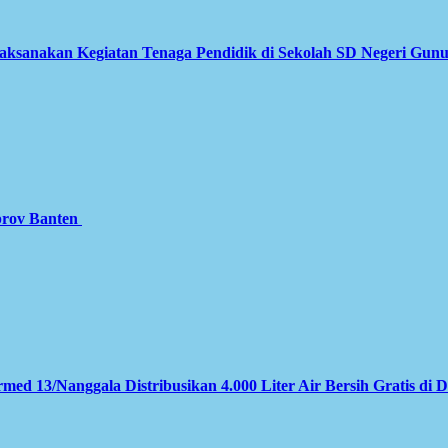
Laksanakan Kegiatan Tenaga Pendidik di Sekolah SD Negeri Gun
prov Banten
med 13/Nanggala Distribusikan 4.000 Liter Air Bersih Gratis di 