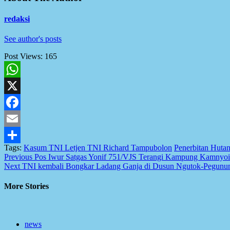
redaksi
See author's posts
Post Views:
165
WhatsApp
X
Facebook
Email
Tags:
Kasum TNI Letjen TNI Richard Tampubolon
Penerbitan Huta
Share
Post
Previous
Pos Iwur Satgas Yonif 751/VJS Terangi Kampung Kamnyo
Next
TNI kembali Bongkar Ladang Ganja di Dusun Ngutok-Pegunun
navigation
More Stories
news