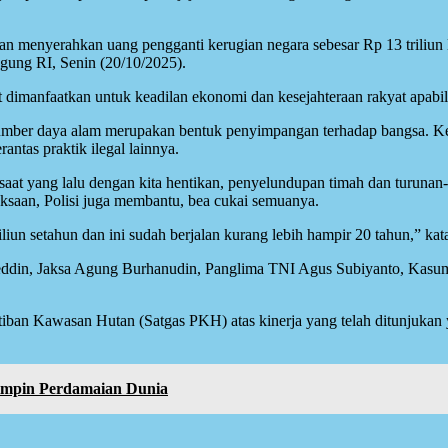
 menyerahkan uang pengganti kerugian negara sebesar Rp 13 triliun le
gung RI, Senin (20/10/2025).
t dimanfaatkan untuk keadilan ekonomi dan kesejahteraan rakyat apabil
r sumber daya alam merupakan bentuk penyimpangan terhadap bangsa. 
antas praktik ilegal lainnya.
a saat yang lalu dengan kita hentikan, penyelundupan timah dan turuna
ksaan, Polisi juga membantu, bea cukai semuanya.
iliun setahun dan ini sudah berjalan kurang lebih hampir 20 tahun,” kat
soeddin, Jaksa Agung Burhanudin, Panglima TNI Agus Subiyanto, Kas
ertiban Kawasan Hutan (Satgas PKH) atas kinerja yang telah ditunjuka
mimpin Perdamaian Dunia