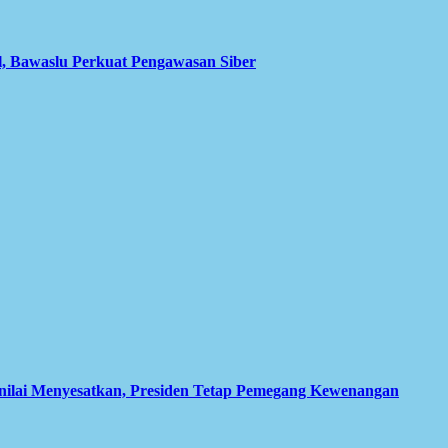
l, Bawaslu Perkuat Pengawasan Siber
inilai Menyesatkan, Presiden Tetap Pemegang Kewenangan