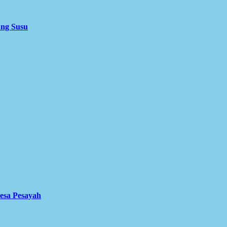
ung Susu
Desa Pesayah