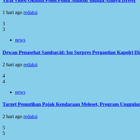
Viral Video Oknum Polisi Polda Sumbar diduga Aniaya Driver
1 hari ago
redaksi
3
3
news
Dewan Penasehat Sambar.id: Isu Surpres Pergantian Kapolri D
2 hari ago
redaksi
4
4
news
Target Pemutihan Pajak Kendaraan Meleset, Program Unggulan
2 hari ago
redaksi
5
5