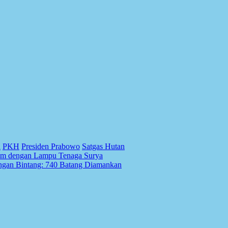
n
PKH
Presiden Prabowo
Satgas Hutan
im dengan Lampu Tenaga Surya
gan Bintang: 740 Batang Diamankan