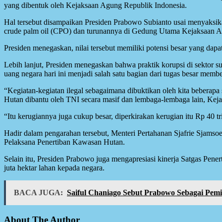
yang dibentuk oleh Kejaksaan Agung Republik Indonesia.
Hal tersebut disampaikan Presiden Prabowo Subianto usai menyaksikan
crude palm oil (CPO) dan turunannya di Gedung Utama Kejaksaan A
Presiden menegaskan, nilai tersebut memiliki potensi besar yang dapa
Lebih lanjut, Presiden menegaskan bahwa praktik korupsi di sekto
uang negara hari ini menjadi salah satu bagian dari tugas besar member
“Kegiatan-kegiatan ilegal sebagaimana dibuktikan oleh kita beberap
Hutan dibantu oleh TNI secara masif dan lembaga-lembaga lain, Keja
“Itu kerugiannya juga cukup besar, diperkirakan kerugian itu Rp 40 tr
Hadir dalam pengarahan tersebut, Menteri Pertahanan Sjafrie Sjam
Pelaksana Penertiban Kawasan Hutan.
Selain itu, Presiden Prabowo juga mengapresiasi kinerja Satgas Pen
juta hektar lahan kepada negara.
BACA JUGA:
Saiful Chaniago Sebut Prabowo Sebagai Pe
About The Author