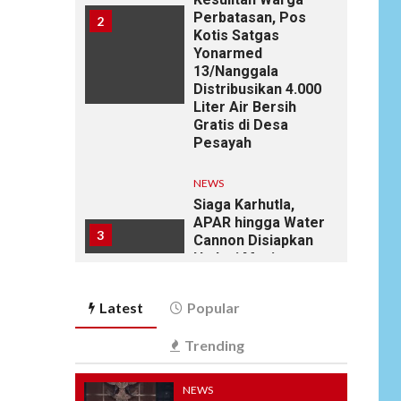
Perbatasan, Pos
2
Kotis Satgas
Yonarmed
13/Nanggala
Distribusikan 4.000
Liter Air Bersih
Gratis di Desa
Pesayah
NEWS
Siaga Karhutla,
APAR hingga Water
3
Cannon Disiapkan
Hadapi Musim
Kemarau, Kapolres
Kudus: Jangan
Latest
Popular
Bakar Lahan
dengan Alasan Apa
Trending
Pun
NEWS
NEWS