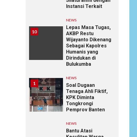
Silaturahmi dengan
Instansi Terkait
NEWS
Lepas Masa Tugas,
10
AKBP Restu
Wijayanto Dikenang
Sebagai Kapolres
Humanis yang
Dirindukan di
Bulukumba
NEWS
1
Soal Dugaan
Tenaga Ahli Fiktif,
KPK Diminta
Tongkrongi
Pemprov Banten
NEWS
Bantu Atasi
Kesulitan Warga