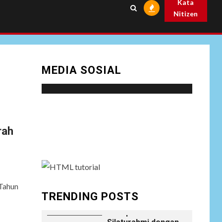
Kata
Prabowo
Nitizen
NEWS
Istri AKP Padlun
Alfitri Minta
8
Perlindungan
MEDIA SOSIAL
Hukum, Ungkap
Dugaan Pemerasan
oleh Oknum Unit
Ekonomi
Satreskrim Polres
Social menu is not set. You need to create
Batu Bara
menu and assign it to Social Menu on Menu
rah
Settings.
NEWS
Wujudkan
Kemanunggalan
9
TNI-Rakyat, Satgas
Yonif 645/GTY
Tahun
Laksanakan
TRENDING POSTS
Anjangsana Untuk
Mempererat Tali