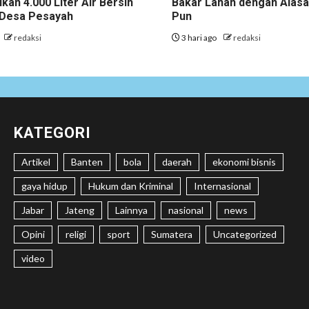
ikan 4.000 Liter Air Bersih
Bakar Lahan dengan Alas
i Desa Pesayah
Pun
redaksi
3 hari ago
redaksi
KATEGORI
Artikel
Banten
bola
daerah
ekonomi bisnis
gaya hidup
Hukum dan Kriminal
Internasional
Jabar
Jateng
Lainnya
nasional
news
Opini
religi
sport
Sumatera
Uncategorized
video