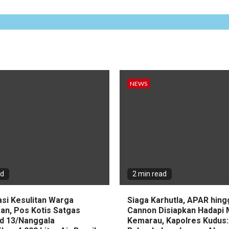
NEWS
ad
2 min read
asi Kesulitan Warga
Siaga Karhutla, APAR hin
an, Pos Kotis Satgas
Cannon Disiapkan Hadapi
d 13/Nanggala
Kemarau, Kapolres Kudus: