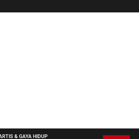
NEWS
6
Pemprov Banten
Diduga Kelola
Tenaga Ahli Fiktif,
Andra Soni Diminta
Ngomong
NEWS
Wasekbid PB HMI:
Keberhasilan
7
Koperasi Merah
Putih Jadi Kunci
Tegaknya Pasal 33
UUD 1945 dan
Program Strategis
ARTIS & GAYA HIDUP