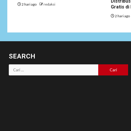
Distribus
2 hari ago
redaksi
Gratis d
2 hari ago
SEARCH
Cari
untuk: