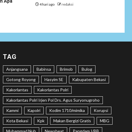
an Apa
Tenaga Ahli Fiktif,
4 hari ago
redaksi
KPK Diminta
Tongkrongi
Pemprov Banten
NEWS
Bantu Atasi
Kesulitan Warga
Perbatasan, Pos
2
TAG
Kotis Satgas
Yonarmed
Anjangsana
Babinsa
Brimob
Bulog
13/Nanggala
Distribusikan 4.000
Gotong Royong
Hasyim SE
Kabupaten Bekasi
Liter Air Bersih
Gratis di Desa
Kakorlantas
Kakorlantas Polri
Pesayah
Kakorlantas Polri Irjen Pol Drs. Agus Suryonugroho
NEWS
Kammi
Kapolri
Kodim 1710/mimika
Korupsi
Siaga Karhutla,
APAR hingga Water
Kota Bekasi
Kpk
Makan Bergizi Gratis
MBG
3
Cannon Disiapkan
Muhammad Nuh
Newsbeat
Pangdam I/BB
Hadapi Musim