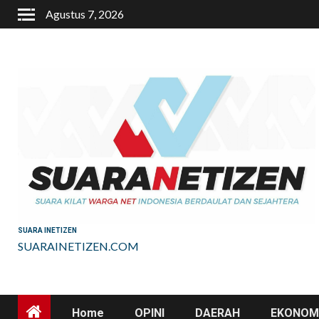
Skip
Agustus 7, 2026
to
content
SUARA INETIZEN
SUARAINETIZEN.COM
Home
OPINI
DAERAH
EKONOMI