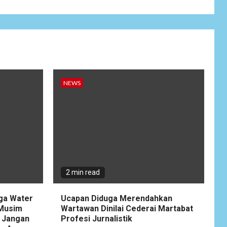
Wujudkan
Kemanunggalan
9
TNI-Rakyat, Satgas
Yonif 645/GTY
Laksanakan
Anjangsana Untuk
Mempererat Tali
Silaturahmi dengan
NEWS
Instansi Terkait
NEWS
Lepas Masa Tugas,
10
AKBP Restu
Wijayanto Dikenang
Sebagai Kapolres
Humanis yang
2 min read
Dirindukan di
Bulukumba
gga Water
Ucapan Diduga Merendahkan
 Musim
Wartawan Dinilai Cederai Martabat
NEWS
 Jangan
Profesi Jurnalistik
1
Soal Dugaan