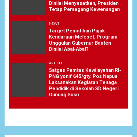
Dinilai Menyesatkan, Presiden
Tetap Pemegang Kewenangan
NEWS
Target Pemutihan Pajak
Kendaraan Meleset, Program
Unggulan Gubernur Banten
Dinilai Abal-Abal?
ARTIKEL
Satgas Pamtas Kewilayahan RI-
PNG yonif 645/gty. Pos Napua
Laksanakan Kegiatan Tenaga
Pendidik di Sekolah SD Negeri
Gunung Susu