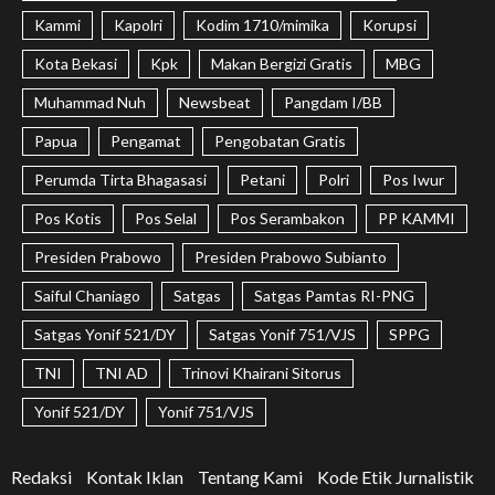
Kammi
Kapolri
Kodim 1710/mimika
Korupsi
Kota Bekasi
Kpk
Makan Bergizi Gratis
MBG
Muhammad Nuh
Newsbeat
Pangdam I/BB
Papua
Pengamat
Pengobatan Gratis
Perumda Tirta Bhagasasi
Petani
Polri
Pos Iwur
Pos Kotis
Pos Selal
Pos Serambakon
PP KAMMI
Presiden Prabowo
Presiden Prabowo Subianto
Saiful Chaniago
Satgas
Satgas Pamtas RI-PNG
Satgas Yonif 521/DY
Satgas Yonif 751/VJS
SPPG
TNI
TNI AD
Trinovi Khairani Sitorus
Yonif 521/DY
Yonif 751/VJS
Redaksi
Kontak Iklan
Tentang Kami
Kode Etik Jurnalistik