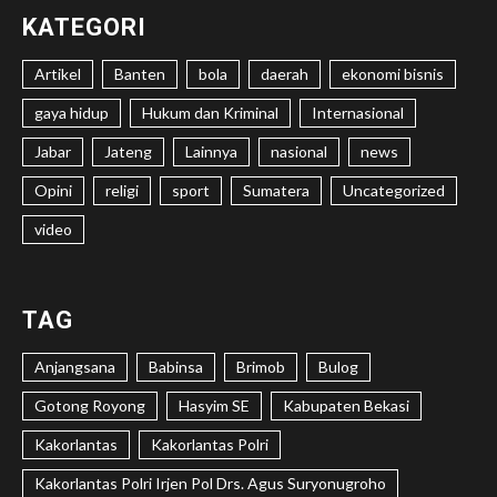
KATEGORI
Artikel
Banten
bola
daerah
ekonomi bisnis
gaya hidup
Hukum dan Kriminal
Internasional
Jabar
Jateng
Lainnya
nasional
news
Opini
religi
sport
Sumatera
Uncategorized
video
TAG
Anjangsana
Babinsa
Brimob
Bulog
Gotong Royong
Hasyim SE
Kabupaten Bekasi
Kakorlantas
Kakorlantas Polri
Kakorlantas Polri Irjen Pol Drs. Agus Suryonugroho