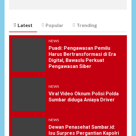
Latest
Popular
Trending
NEWS
Puadi: Pengawasan Pemilu
Harus Bertransformasi di Era
Digital, Bawaslu Perkuat
Pengawasan Siber
NEWS
Viral Video Oknum Polisi Polda
Sumbar diduga Aniaya Driver
NEWS
Dewan Penasehat Sambar.id:
Isu Surpres Pergantian Kapolri