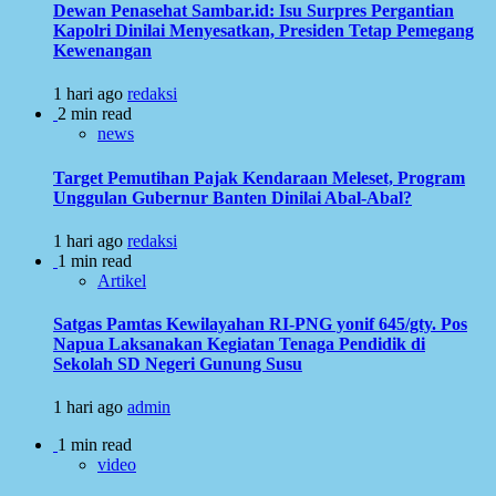
Dewan Penasehat Sambar.id: Isu Surpres Pergantian
Kapolri Dinilai Menyesatkan, Presiden Tetap Pemegang
Kewenangan
1 hari ago
redaksi
2 min read
news
Target Pemutihan Pajak Kendaraan Meleset, Program
Unggulan Gubernur Banten Dinilai Abal-Abal?
1 hari ago
redaksi
1 min read
Artikel
Satgas Pamtas Kewilayahan RI-PNG yonif 645/gty. Pos
Napua Laksanakan Kegiatan Tenaga Pendidik di
Sekolah SD Negeri Gunung Susu
1 hari ago
admin
1 min read
video