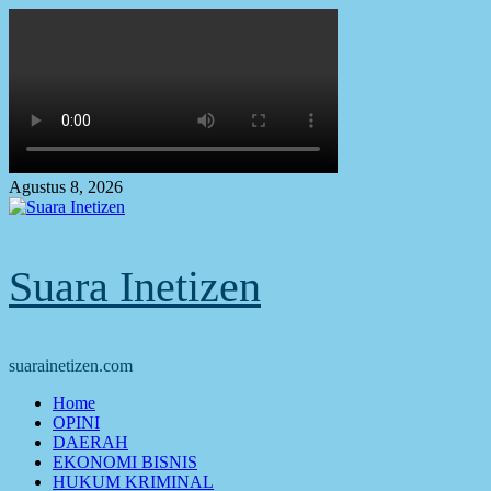
Skip
to
content
Agustus 8, 2026
Suara Inetizen
suarainetizen.com
Primary
Home
Menu
OPINI
DAERAH
EKONOMI BISNIS
HUKUM KRIMINAL