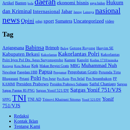
daerah
Hukum
ekonomi bisnis
Artikel
Banten
gaya hidup
bola
nasional
dan Kriminal
Jabar
Internasional
Jateng
Lainnya
news
Opini
Uncategorized
sport
Sumatera
video
religi
Tag
Babinsa
Anjangsana
Brimob
Gotong Royong
Hasyim SE
Bulog
Kakorlantas Polri
Kabupaten Bekasi
Kakorlantas
Kakorlantas
Kapolri
Polri Irjen Pol Drs. Agus Suryonugroho
Kammi
Kodim 1710/mimika
Muhammad Nuh
MBG
Kpk
Makan Bergizi Gratis
Korupsi
Kota Bekasi
Papua
Pengobatan Gratis
Perumda Tirta
Newsbeat
Pangdam I/BB
Pengamat
Polri
Bhagasasi
Petani
Pos Iwur
Pos Selal
Pos Serambakon
PP
Pos Kotis
Presiden Prabowo
Saiful Chaniago
Satgas
KAMMI
Presiden Prabowo Subianto
Satgas Yonif 751/VJS
Satgas Yonif 521/DY
Satgas Pamtas RI-PNG
TNI
Yonif
TNI AD
Trinovi Khairani Sitorus
SPPG
Yonif 521/DY
751/VJS
Redaksi
Kontak Iklan
Tentang Kami