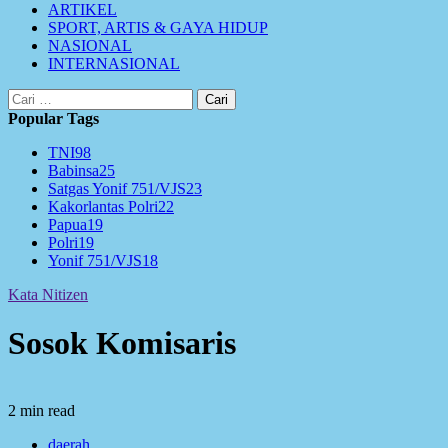
ARTIKEL
SPORT, ARTIS & GAYA HIDUP
NASIONAL
INTERNASIONAL
Cari
untuk:
Popular Tags
TNI
98
Babinsa
25
Satgas Yonif 751/VJS
23
Kakorlantas Polri
22
Papua
19
Polri
19
Yonif 751/VJS
18
Kata Nitizen
Sosok Komisaris
2 min read
daerah