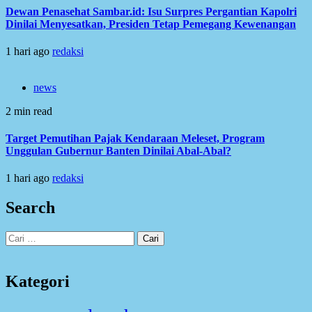
Dewan Penasehat Sambar.id: Isu Surpres Pergantian Kapolri
Dinilai Menyesatkan, Presiden Tetap Pemegang Kewenangan
1 hari ago
redaksi
news
2 min read
Target Pemutihan Pajak Kendaraan Meleset, Program
Unggulan Gubernur Banten Dinilai Abal-Abal?
1 hari ago
redaksi
Search
Cari
untuk:
Kategori