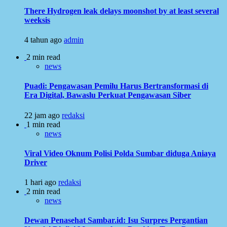
There Hydrogen leak delays moonshot by at least several
weeksis
4 tahun ago
admin
2 min read
news
Puadi: Pengawasan Pemilu Harus Bertransformasi di
Era Digital, Bawaslu Perkuat Pengawasan Siber
22 jam ago
redaksi
1 min read
news
Viral Video Oknum Polisi Polda Sumbar diduga Aniaya
Driver
1 hari ago
redaksi
2 min read
news
Dewan Penasehat Sambar.id: Isu Surpres Pergantian