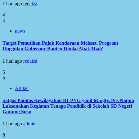
1 hari ago
redaksi
4
4
news
Target Pemutihan Pajak Kendaraan Meleset, Program
Unggulan Gubernur Banten Dinilai Abal-Abal?
1 hari ago
redaksi
5
5
Artikel
Satgas Pamtas Kewilayahan RI-PNG yonif 645/gty. Pos Napua
Laksanakan Kegiatan Tenaga Pendidik di Sekolah SD Negeri
Gunung Susu
1 hari ago
admin
6