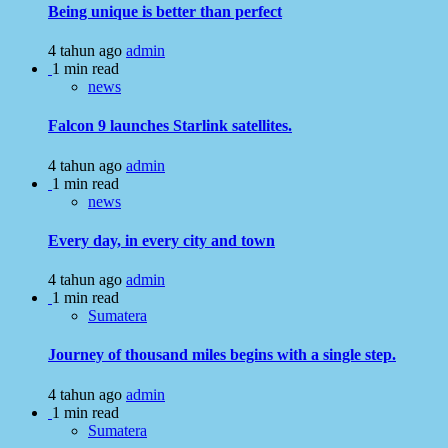
Being unique is better than perfect
4 tahun ago
admin
1 min read
news
Falcon 9 launches Starlink satellites.
4 tahun ago
admin
1 min read
news
Every day, in every city and town
4 tahun ago
admin
1 min read
Sumatera
Journey of thousand miles begins with a single step.
4 tahun ago
admin
1 min read
Sumatera