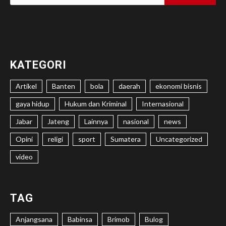
untuk:
KATEGORI
Artikel
Banten
bola
daerah
ekonomi bisnis
gaya hidup
Hukum dan Kriminal
Internasional
Jabar
Jateng
Lainnya
nasional
news
Opini
religi
sport
Sumatera
Uncategorized
video
TAG
Anjangsana
Babinsa
Brimob
Bulog