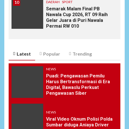
10
DAERAH
SPORT
Semarak Malam Final PB
Nawala Cup 2026, RT 09 Raih
Gelar Juara di Puri Nawala
Permai RW 010
Latest
Popular
Trending
NEWS
Puadi: Pengawasan Pemilu
Harus Bertransformasi di Era
Digital, Bawaslu Perkuat
Pengawasan Siber
NEWS
Viral Video Oknum Polisi Polda
Sumbar diduga Aniaya Driver