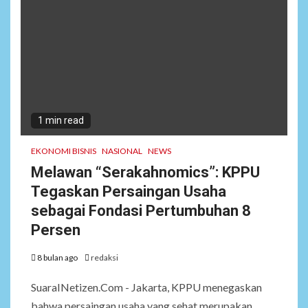
1 min read
EKONOMI BISNIS
NASIONAL
NEWS
Melawan “Serakahnomics”: KPPU
Tegaskan Persaingan Usaha
sebagai Fondasi Pertumbuhan 8
Persen
8 bulan ago
redaksi
SuaraINetizen.Com - Jakarta, KPPU menegaskan
bahwa persaingan usaha yang sehat merupakan