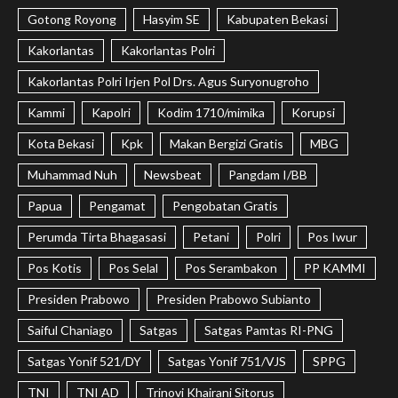
Gotong Royong
Hasyim SE
Kabupaten Bekasi
Kakorlantas
Kakorlantas Polri
Kakorlantas Polri Irjen Pol Drs. Agus Suryonugroho
Kammi
Kapolri
Kodim 1710/mimika
Korupsi
Kota Bekasi
Kpk
Makan Bergizi Gratis
MBG
Muhammad Nuh
Newsbeat
Pangdam I/BB
Papua
Pengamat
Pengobatan Gratis
Perumda Tirta Bhagasasi
Petani
Polri
Pos Iwur
Pos Kotis
Pos Selal
Pos Serambakon
PP KAMMI
Presiden Prabowo
Presiden Prabowo Subianto
Saiful Chaniago
Satgas
Satgas Pamtas RI-PNG
Satgas Yonif 521/DY
Satgas Yonif 751/VJS
SPPG
TNI
TNI AD
Trinovi Khairani Sitorus