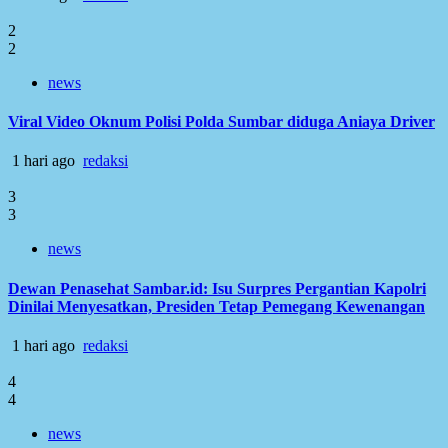
2
2
news
Viral Video Oknum Polisi Polda Sumbar diduga Aniaya Driver
1 hari ago
redaksi
3
3
news
Dewan Penasehat Sambar.id: Isu Surpres Pergantian Kapolri
Dinilai Menyesatkan, Presiden Tetap Pemegang Kewenangan
1 hari ago
redaksi
4
4
news