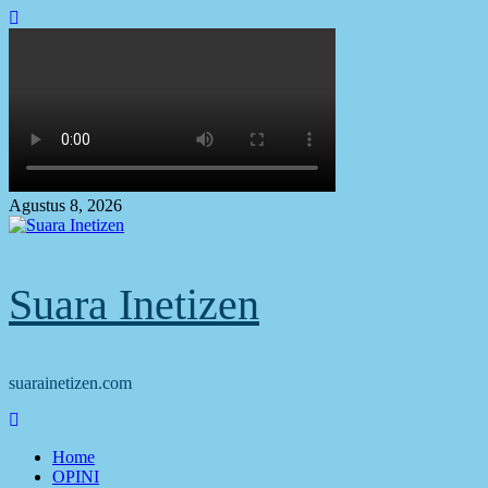
Skip
to
content
Agustus 8, 2026
Suara Inetizen
suarainetizen.com
Primary
Menu
Home
OPINI