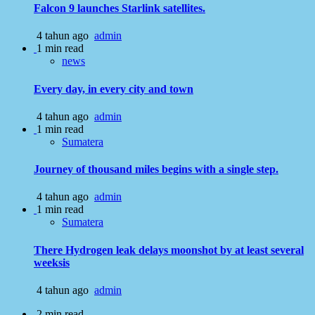
Falcon 9 launches Starlink satellites.
4 tahun ago
admin
1 min read
news
Every day, in every city and town
4 tahun ago
admin
1 min read
Sumatera
Journey of thousand miles begins with a single step.
4 tahun ago
admin
1 min read
Sumatera
There Hydrogen leak delays moonshot by at least several
weeksis
4 tahun ago
admin
2 min read