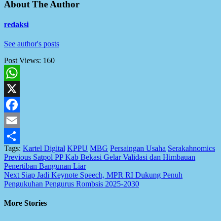
About The Author
redaksi
See author's posts
Post Views:
160
WhatsApp
X
Facebook
Email
Tags:
Kartel Digital
KPPU
MBG
Persaingan Usaha
Serakahnomics
Share
Post
Previous
Satpol PP Kab Bekasi Gelar Validasi dan Himbauan
Penertiban Bangunan Liar
navigation
Next
Siap Jadi Keynote Speech, MPR RI Dukung Penuh
Pengukuhan Pengurus Rombsis 2025-2030
More Stories