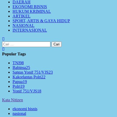
DAERAH
EKONOMI BISNIS
HUKUM KRIMINAL
ARTIKEL
SPORT, ARTIS & GAYA HIDUP
NASIONAL
INTERNASIONAL
Cari
untuk:
Popular Tags
TNI
98
Babinsa
25
Satgas Yonif 751/VJS
23
Kakorlantas Polri
22
Papua
19
Polri
19
Yonif 751/VJS
18
Kata Nitizen
ekonomi bisnis
nasional