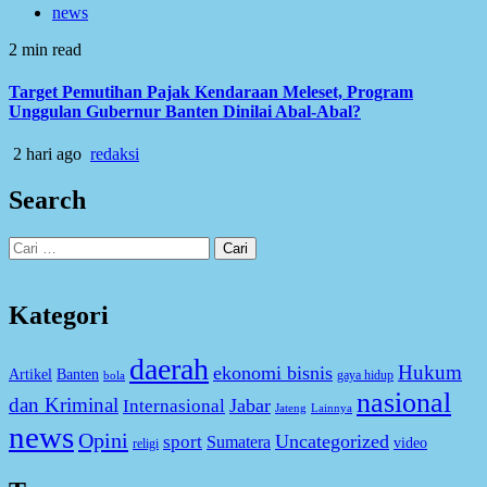
news
2 min read
Target Pemutihan Pajak Kendaraan Meleset, Program
Unggulan Gubernur Banten Dinilai Abal-Abal?
2 hari ago
redaksi
Search
Cari
untuk:
Kategori
daerah
Hukum
ekonomi bisnis
Artikel
Banten
gaya hidup
bola
nasional
dan Kriminal
Jabar
Internasional
Jateng
Lainnya
news
Opini
Uncategorized
sport
Sumatera
video
religi