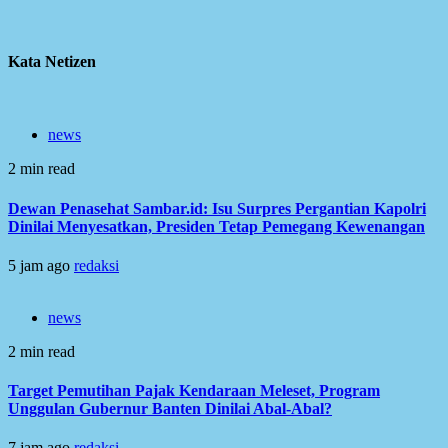
Kata Netizen
news
2 min read
Dewan Penasehat Sambar.id: Isu Surpres Pergantian Kapolri
Dinilai Menyesatkan, Presiden Tetap Pemegang Kewenangan
5 jam ago
redaksi
news
2 min read
Target Pemutihan Pajak Kendaraan Meleset, Program
Unggulan Gubernur Banten Dinilai Abal-Abal?
7 jam ago
redaksi