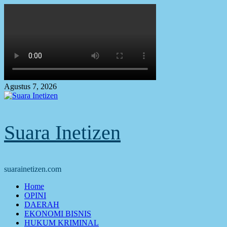
Skip
to
content
Agustus 7, 2026
Suara Inetizen
suarainetizen.com
Primary
Home
Menu
OPINI
DAERAH
EKONOMI BISNIS
HUKUM KRIMINAL