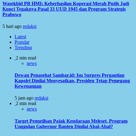
Wasekbid PB HMI: Keberhasilan Koperasi Merah Putih Jadi
Kunci Tegaknya Pasal 33 UUD 1945 dan Program Strategis
Prabowo
5 hari ago
redaksi
Latest
Popular
Trending
2 min read
news
Dewan Penasehat Sambar.id: Isu Surpres Pergantian
Kapolri Dinilai Menyesatkan, Presiden Tetap Pemegang
Kewenangan
5 jam ago
redaksi
2 min read
news
Target Pemutihan Pajak Kendaraan Meleset, Program
Unggulan Gubernur Banten Dinilai Abal-Abal?