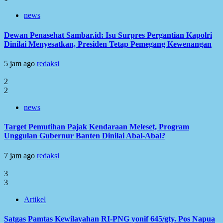
news
Dewan Penasehat Sambar.id: Isu Surpres Pergantian Kapolri
Dinilai Menyesatkan, Presiden Tetap Pemegang Kewenangan
5 jam ago
redaksi
2
2
news
Target Pemutihan Pajak Kendaraan Meleset, Program
Unggulan Gubernur Banten Dinilai Abal-Abal?
7 jam ago
redaksi
3
3
Artikel
Satgas Pamtas Kewilayahan RI-PNG yonif 645/gty. Pos Napua