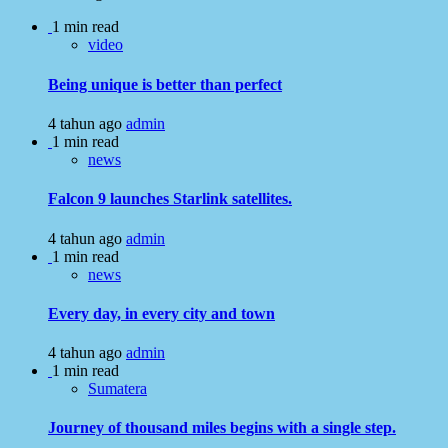
1 min read
video
Being unique is better than perfect
4 tahun ago
admin
1 min read
news
Falcon 9 launches Starlink satellites.
4 tahun ago
admin
1 min read
news
Every day, in every city and town
4 tahun ago
admin
1 min read
Sumatera
Journey of thousand miles begins with a single step.