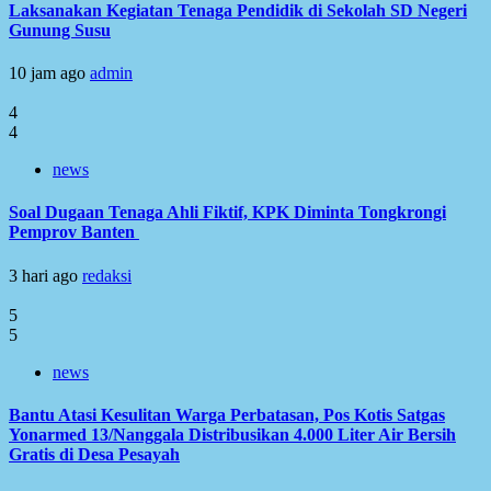
Laksanakan Kegiatan Tenaga Pendidik di Sekolah SD Negeri
Gunung Susu
10 jam ago
admin
4
4
news
Soal Dugaan Tenaga Ahli Fiktif, KPK Diminta Tongkrongi
Pemprov Banten
3 hari ago
redaksi
5
5
news
Bantu Atasi Kesulitan Warga Perbatasan, Pos Kotis Satgas
Yonarmed 13/Nanggala Distribusikan 4.000 Liter Air Bersih
Gratis di Desa Pesayah