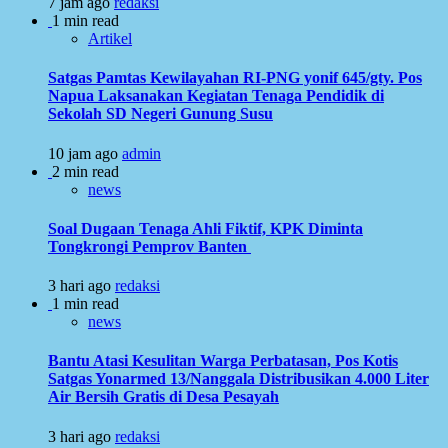
7 jam ago
redaksi
1 min read
Artikel
Satgas Pamtas Kewilayahan RI-PNG yonif 645/gty. Pos
Napua Laksanakan Kegiatan Tenaga Pendidik di
Sekolah SD Negeri Gunung Susu
10 jam ago
admin
2 min read
news
Soal Dugaan Tenaga Ahli Fiktif, KPK Diminta
Tongkrongi Pemprov Banten
3 hari ago
redaksi
1 min read
news
Bantu Atasi Kesulitan Warga Perbatasan, Pos Kotis
Satgas Yonarmed 13/Nanggala Distribusikan 4.000 Liter
Air Bersih Gratis di Desa Pesayah
3 hari ago
redaksi