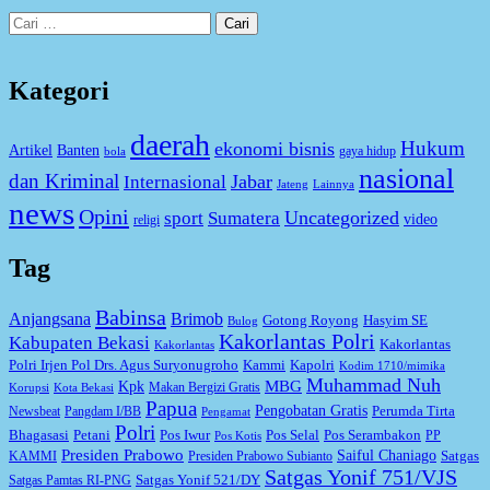
Cari
untuk:
Kategori
daerah
Hukum
ekonomi bisnis
Artikel
Banten
gaya hidup
bola
nasional
dan Kriminal
Jabar
Internasional
Jateng
Lainnya
news
Opini
Uncategorized
sport
Sumatera
video
religi
Tag
Babinsa
Anjangsana
Brimob
Gotong Royong
Hasyim SE
Bulog
Kakorlantas Polri
Kabupaten Bekasi
Kakorlantas
Kakorlantas
Kapolri
Polri Irjen Pol Drs. Agus Suryonugroho
Kammi
Kodim 1710/mimika
Muhammad Nuh
MBG
Kpk
Makan Bergizi Gratis
Korupsi
Kota Bekasi
Papua
Pengobatan Gratis
Perumda Tirta
Newsbeat
Pangdam I/BB
Pengamat
Polri
Bhagasasi
Petani
Pos Iwur
Pos Selal
Pos Serambakon
PP
Pos Kotis
Presiden Prabowo
Saiful Chaniago
Satgas
KAMMI
Presiden Prabowo Subianto
Satgas Yonif 751/VJS
Satgas Yonif 521/DY
Satgas Pamtas RI-PNG