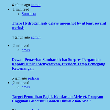
4 tahun ago
admin
1 min read
Sumatera
There Hydrogen leak delays moonshot by at least several
weeksis
4 tahun ago
admin
2 min read
news
Dewan Penasehat Sambar.id: Isu Surpres Pergantian
Kapolri Dinilai Menyesatkan, Presiden Tetap Pemegang
Kewenangan
5 jam ago
redaksi
2 min read
news
Target Pemutihan Pajak Kendaraan Meleset, Program
Unggulan Gubernur Banten Dinilai Abal-Abal?