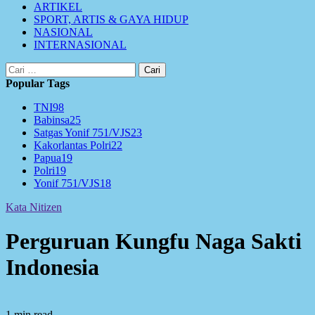
ARTIKEL
SPORT, ARTIS & GAYA HIDUP
NASIONAL
INTERNASIONAL
Cari
untuk:
Popular Tags
TNI
98
Babinsa
25
Satgas Yonif 751/VJS
23
Kakorlantas Polri
22
Papua
19
Polri
19
Yonif 751/VJS
18
Kata Nitizen
Perguruan Kungfu Naga Sakti
Indonesia
1 min read