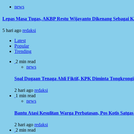
news
Lepas Masa Tugas, AKBP Restu Wijayanto Dikenang Sebagai K
5 hari ago
redaksi
Latest
Popular
Trending
2 min read
news
Soal Dugaan Tenaga Ahli Fiktif, KPK Diminta Tongkron
2 hari ago
redaksi
1 min read
news
Bantu Atasi Kesulitan Warga Perbatasan, Pos Kotis Satgas
2 hari ago
redaksi
2 min read