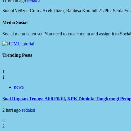
11 bulan ago
redaksi
SuaraINetizen.Com - Aceh Utara, Babinsa Koramil 21/Pbk Serda Yu
Media Sosial
Social menu is not set. You need to create menu and assign it to Soc
Trending Posts
1
1
news
Soal Dugaan Tenaga Ahli Fiktif, KPK Diminta Tongkrongi Pem
2 hari ago
redaksi
2
2