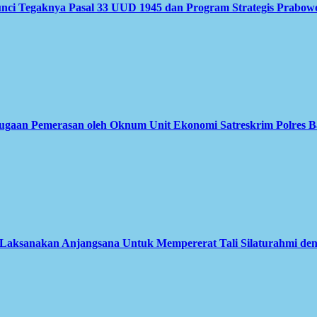
nci Tegaknya Pasal 33 UUD 1945 dan Program Strategis Prabow
Dugaan Pemerasan oleh Oknum Unit Ekonomi Satreskrim Polres B
aksanakan Anjangsana Untuk Mempererat Tali Silaturahmi deng