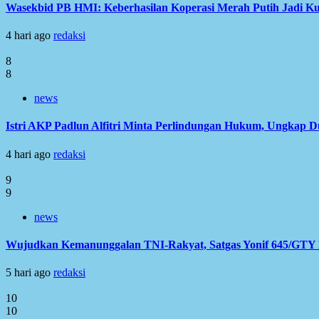
Wasekbid PB HMI: Keberhasilan Koperasi Merah Putih Jadi Ku
4 hari ago
redaksi
8
8
news
Istri AKP Padlun Alfitri Minta Perlindungan Hukum, Ungkap 
4 hari ago
redaksi
9
9
news
Wujudkan Kemanunggalan TNI-Rakyat, Satgas Yonif 645/GTY L
5 hari ago
redaksi
10
10