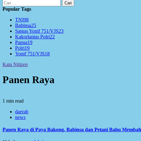
Cari
untuk:
Popular Tags
TNI
98
Babinsa
25
Satgas Yonif 751/VJS
23
Kakorlantas Polri
22
Papua
19
Polri
19
Yonif 751/VJS
18
Kata Nitizen
Panen Raya
1 min read
daerah
news
Panen Raya di Paya Bakong, Babinsa dan Petani Bahu Memba