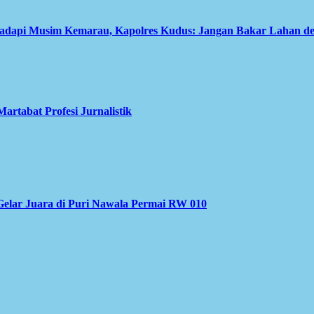
Hadapi Musim Kemarau, Kapolres Kudus: Jangan Bakar Lahan d
rtabat Profesi Jurnalistik
elar Juara di Puri Nawala Permai RW 010