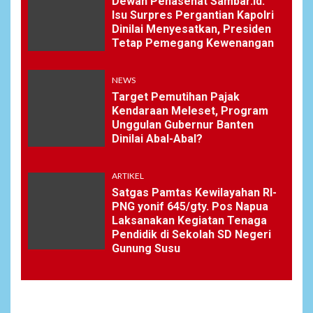
Dewan Penasehat Sambar.id:
Isu Surpres Pergantian Kapolri
Dinilai Menyesatkan, Presiden
Tetap Pemegang Kewenangan
NEWS
Target Pemutihan Pajak
Kendaraan Meleset, Program
Unggulan Gubernur Banten
Dinilai Abal-Abal?
ARTIKEL
Satgas Pamtas Kewilayahan RI-
PNG yonif 645/gty. Pos Napua
Laksanakan Kegiatan Tenaga
Pendidik di Sekolah SD Negeri
Gunung Susu