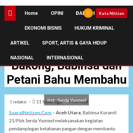
Home
OPINI
DAERAH
Kata Nitizen
EKONOMI BISNIS
HUKUM KRIMINAL
DAERAH
NEWS
ARTIKEL
SPORT, ARTIS & GAYA HIDUP
Panen Raya di Paya
NASIONAL
INTERNASIONAL
Bakong, Babinsa dan
Petani Bahu Membahu
Ket : Serda Yusmed
11 bulan ago
redaksi
1 min read
SuaraINetizen.Com
–
Aceh Utara
, Babinsa Koramil
21/Pbk Serda Yusmed melaksanakan kegiatan
pendampingan ketahanan pangan dengan membantu