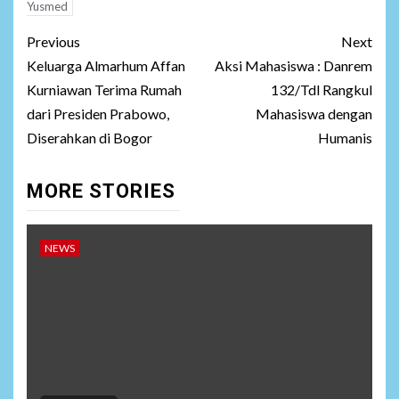
Yusmed
Post
Previous
Next
navigation
Keluarga Almarhum Affan
Aksi Mahasiswa : Danrem
Kurniawan Terima Rumah
132/Tdl Rangkul
dari Presiden Prabowo,
Mahasiswa dengan
Diserahkan di Bogor
Humanis
MORE STORIES
NEWS