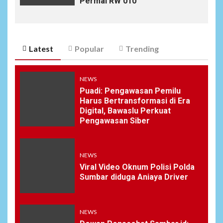
Permai RW 010
Latest
Popular
Trending
NEWS
Puadi: Pengawasan Pemilu
Harus Bertransformasi di Era
Digital, Bawaslu Perkuat
Pengawasan Siber
NEWS
Viral Video Oknum Polisi Polda
Sumbar diduga Aniaya Driver
NEWS