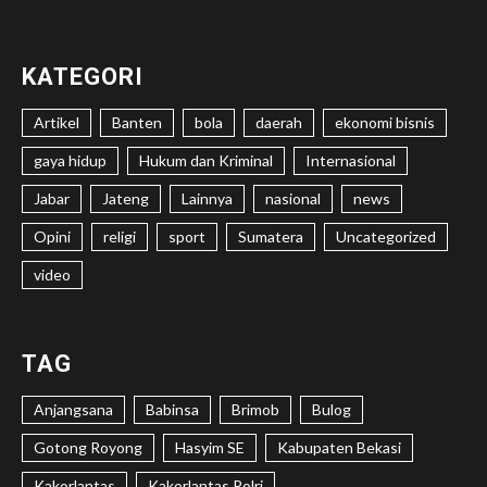
KATEGORI
Artikel
Banten
bola
daerah
ekonomi bisnis
gaya hidup
Hukum dan Kriminal
Internasional
Jabar
Jateng
Lainnya
nasional
news
Opini
religi
sport
Sumatera
Uncategorized
video
TAG
Anjangsana
Babinsa
Brimob
Bulog
Gotong Royong
Hasyim SE
Kabupaten Bekasi
Kakorlantas
Kakorlantas Polri