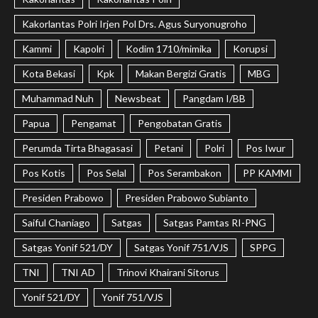
Kakorlantas Polri Irjen Pol Drs. Agus Suryonugroho
Kammi
Kapolri
Kodim 1710/mimika
Korupsi
Kota Bekasi
Kpk
Makan Bergizi Gratis
MBG
Muhammad Nuh
Newsbeat
Pangdam I/BB
Papua
Pengamat
Pengobatan Gratis
Perumda Tirta Bhagasasi
Petani
Polri
Pos Iwur
Pos Kotis
Pos Selal
Pos Serambakon
PP KAMMI
Presiden Prabowo
Presiden Prabowo Subianto
Saiful Chaniago
Satgas
Satgas Pamtas RI-PNG
Satgas Yonif 521/DY
Satgas Yonif 751/VJS
SPPG
TNI
TNI AD
Trinovi Khairani Sitorus
Yonif 521/DY
Yonif 751/VJS