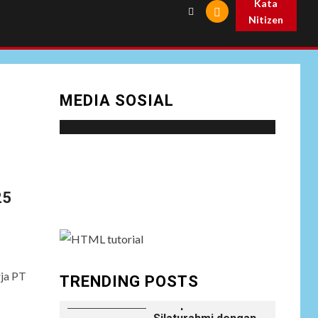
Kata
Prabowo
Nitizen
NEWS
Istri AKP Padlun
Alfitri Minta
8
Perlindungan
MEDIA SOSIAL
Hukum, Ungkap
Dugaan Pemerasan
oleh Oknum Unit
Ekonomi
Satreskrim Polres
Social menu is not set. You need to create
Batu Bara
menu and assign it to Social Menu on Menu
25
Settings.
NEWS
Wujudkan
Kemanunggalan
9
TNI-Rakyat, Satgas
Yonif 645/GTY
Laksanakan
ja PT
TRENDING POSTS
Anjangsana Untuk
Mempererat Tali