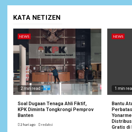
KATA NETIZEN
NEWS
NEWS
2 min read
1 min re
Soal Dugaan Tenaga Ahli Fiktif,
Bantu At
KPK Diminta Tongkrongi Pemprov
Perbatas
Banten
Yonarme
Distribus
2 hari ago
redaksi
Gratis d