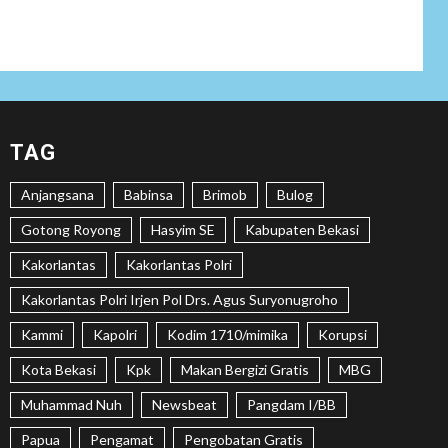
Tenaga Ahli Fiktif,
KPK Diminta
Tongkrongi
Pemprov Banten
NEWS
Bantu Atasi
TAG
Kesulitan Warga
Perbatasan, Pos
2
Anjangsana
Babinsa
Brimob
Bulog
Kotis Satgas
Yonarmed
Gotong Royong
Hasyim SE
Kabupaten Bekasi
13/Nanggala
Distribusikan 4.000
Kakorlantas
Kakorlantas Polri
Liter Air Bersih
Gratis di Desa
Kakorlantas Polri Irjen Pol Drs. Agus Suryonugroho
Pesayah
Kammi
Kapolri
Kodim 1710/mimika
Korupsi
NEWS
Kota Bekasi
Kpk
Makan Bergizi Gratis
MBG
Siaga Karhutla,
Muhammad Nuh
Newsbeat
Pangdam I/BB
APAR hingga Water
3
Cannon Disiapkan
Papua
Pengamat
Pengobatan Gratis
Hadapi Musim