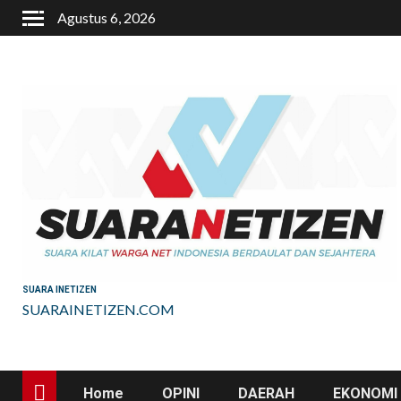
Skip
Agustus 6, 2026
to
content
SUARA INETIZEN
SUARAINETIZEN.COM
Home
OPINI
DAERAH
EKONOMI 