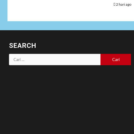
2 hari ago
SEARCH
Cari
untuk: