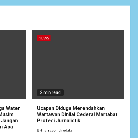
Wujudkan
Kemanunggalan
9
TNI-Rakyat, Satgas
Yonif 645/GTY
Laksanakan
Anjangsana Untuk
NEWS
Mempererat Tali
Silaturahmi dengan
Instansi Terkait
NEWS
Lepas Masa Tugas,
10
AKBP Restu
Wijayanto Dikenang
2 min read
Sebagai Kapolres
Humanis yang
Dirindukan di
gga Water
Ucapan Diduga Merendahkan
Bulukumba
 Musim
Wartawan Dinilai Cederai Martabat
 Jangan
Profesi Jurnalistik
an Apa
NEWS
4 hari ago
redaksi
1
Soal Dugaan