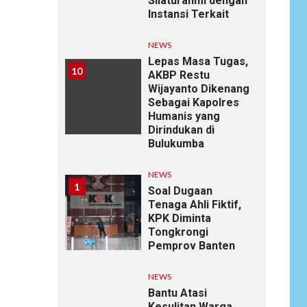
Silaturahmi dengan
Instansi Terkait
NEWS
Lepas Masa Tugas,
10
AKBP Restu
Wijayanto Dikenang
Sebagai Kapolres
Humanis yang
Dirindukan di
Bulukumba
NEWS
1
Soal Dugaan
Tenaga Ahli Fiktif,
KPK Diminta
Tongkrongi
Pemprov Banten
NEWS
Bantu Atasi
Kesulitan Warga