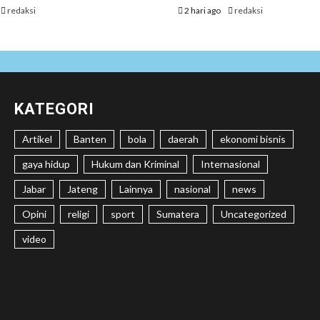
redaksi
2 hari ago
redaksi
KATEGORI
Artikel
Banten
bola
daerah
ekonomi bisnis
gaya hidup
Hukum dan Kriminal
Internasional
Jabar
Jateng
Lainnya
nasional
news
Opini
religi
sport
Sumatera
Uncategorized
video