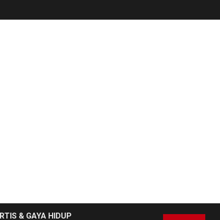
NEWS
6
Pemprov Banten
Diduga Kelola
Tenaga Ahli Fiktif,
Andra Soni Diminta
Ngomong
NEWS
Wasekbid PB HMI:
Keberhasilan
7
Koperasi Merah
Putih Jadi Kunci
Tegaknya Pasal 33
UUD 1945 dan
Program Strategis
RTIS & GAYA HIDUP