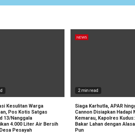
NEWS
ad
2 min read
asi Kesulitan Warga
Siaga Karhutla, APAR hin
an, Pos Kotis Satgas
Cannon Disiapkan Hadapi
d 13/Nanggala
Kemarau, Kapolres Kudus:
ikan 4.000 Liter Air Bersih
Bakar Lahan dengan Alas
i Desa Pesayah
Pun