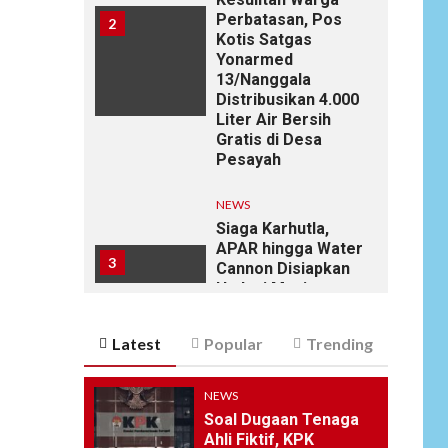
Perbatasan, Pos
2
Kotis Satgas
Yonarmed
13/Nanggala
Distribusikan 4.000
Liter Air Bersih
Gratis di Desa
Pesayah
NEWS
Siaga Karhutla,
APAR hingga Water
3
Cannon Disiapkan
Hadapi Musim
Kemarau, Kapolres
Kudus: Jangan
Latest
Popular
Trending
Bakar Lahan
dengan Alasan Apa
Pun
NEWS
Soal Dugaan Tenaga
NEWS
Ahli Fiktif, KPK