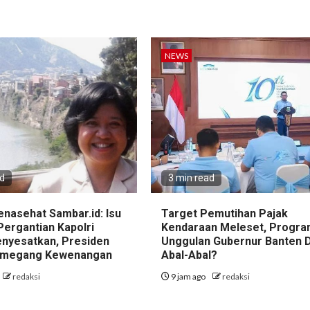
NEWS
ad
3 min read
nasehat Sambar.id: Isu
Target Pemutihan Pajak
Pergantian Kapolri
Kendaraan Meleset, Progr
Menyesatkan, Presiden
Unggulan Gubernur Banten Di
emegang Kewenangan
Abal-Abal?
redaksi
9 jam ago
redaksi