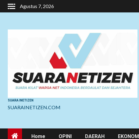
Skip
Agustus 7, 2026
to
content
SUARA INETIZEN
SUARAINETIZEN.COM
Home
OPINI
DAERAH
EKONOMI