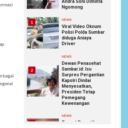
Andra Soni Diminta
formasi
Ngomong
NEWS
1
Viral Video Oknum
Polisi Polda Sumbar
diduga Aniaya
Driver
dap
NEWS
Dewan Penasehat
Sambar.id: Isu
2
Surpres Pergantian
erbagai
Kapolri Dinilai
engenai
Menyesatkan,
Presiden Tetap
Pemegang
Kewenangan
NEWS
Target Pemutihan
3