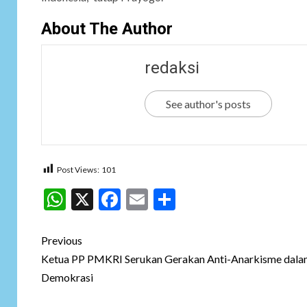
About The Author
redaksi
See author's posts
Post Views:
101
WhatsApp
X
Facebook
Email
Share
Post
Previous
navigation
Ketua PP PMKRI Serukan Gerakan Anti-Anarkisme dala
Demokrasi