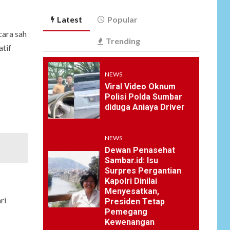
Pajak Kendaraan
Meleset, Program
Latest
Popular
Unggulan Gubernur
Banten Dinilai Abal-
cara sah
Trending
Abal?
atif
ARTIKEL
NEWS
Satgas Pamtas
Kewilayahan RI-PNG
Viral Video Oknum
4
yonif 645/gty. Pos
Polisi Polda Sumbar
Napua Laksanakan
diduga Aniaya Driver
Kegiatan Tenaga
Pendidik di Sekolah
SD Negeri Gunung
NEWS
Susu
Dewan Penasehat
Sambar.id: Isu
Surpres Pergantian
NEWS
5
Kapolri Dinilai
Soal Dugaan
Menyesatkan,
Tenaga Ahli Fiktif,
ri
Presiden Tetap
KPK Diminta
Pemegang
Tongkrongi
Kewenangan
Pemprov Banten