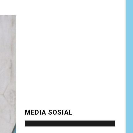
NEWS
Bantu Atasi
Kesulitan Warga
Perbatasan, Pos
6
Kotis Satgas
Yonarmed
13/Nanggala
Distribusikan 4.000
Liter Air Bersih
Gratis di Desa
Pesayah
NEWS
Siaga Karhutla,
APAR hingga Water
7
Cannon Disiapkan
Hadapi Musim
MEDIA SOSIAL
Kemarau, Kapolres
Kudus: Jangan
Bakar Lahan
dengan Alasan Apa