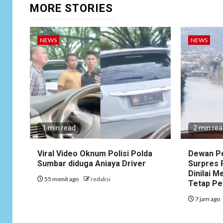
MORE STORIES
NEWS
NEWS
1 min read
2 min re
Viral Video Oknum Polisi Polda
Dewan Pe
Sumbar diduga Aniaya Driver
Surpres 
Dinilai 
55 menit ago
redaksi
Tetap P
7 jam ago