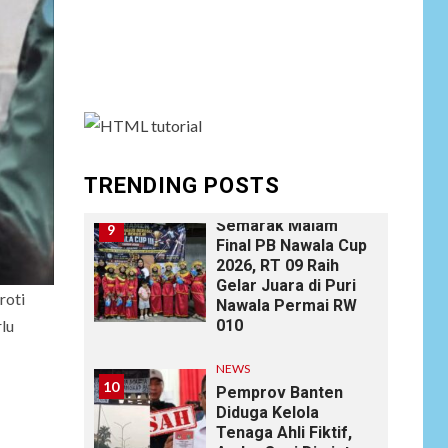
Pun
Social menu is not set. You need to create
menu and assign it to Social Menu on Menu
NEWS
Settings.
8
Ucapan Diduga
Merendahkan
Wartawan Dinilai
Cederai Martabat
Profesi Jurnalistik
TRENDING POSTS
DAERAH
SPORT
Semarak Malam
9
Final PB Nawala Cup
2026, RT 09 Raih
Gelar Juara di Puri
roti
Nawala Permai RW
010
rlu
NEWS
10
Pemprov Banten
Diduga Kelola
Tenaga Ahli Fiktif,