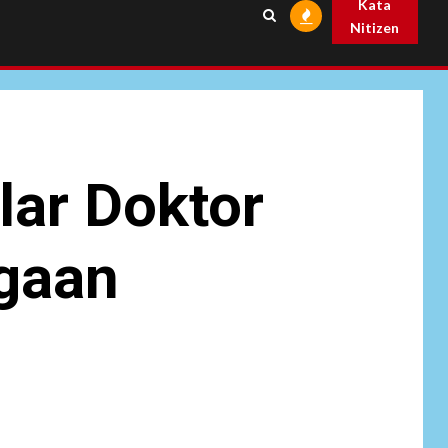
Kata
Nitizen
lar Doktor
ugaan