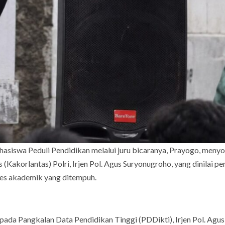
ahasiswa Peduli Pendidikan melalui juru bicaranya, Prayogo, menyo
 (Kakorlantas) Polri, Irjen Pol. Agus Suryonugroho, yang dinilai pe
ses akademik yang ditempuh.
ada Pangkalan Data Pendidikan Tinggi (PDDikti), Irjen Pol. Agus