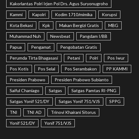
Kakorlantas Polri Irjen Pol Drs. Agus Suryonugroho
Kammi
Kapolri
Kodim 1710/mimika
Korupsi
Kota Bekasi
Kpk
Makan Bergizi Gratis
MBG
Muhammad Nuh
Newsbeat
Pangdam I/BB
Papua
Pengamat
Pengobatan Gratis
Perumda Tirta Bhagasasi
Petani
Polri
Pos Iwur
Pos Kotis
Pos Selal
Pos Serambakon
PP KAMMI
Presiden Prabowo
Presiden Prabowo Subianto
Saiful Chaniago
Satgas
Satgas Pamtas RI-PNG
Satgas Yonif 521/DY
Satgas Yonif 751/VJS
SPPG
TNI
TNI AD
Trinovi Khairani Sitorus
Yonif 521/DY
Yonif 751/VJS