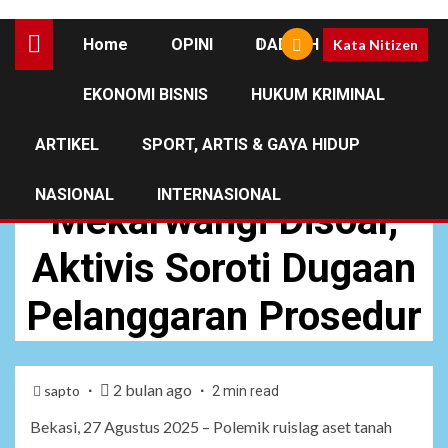
Home
OPINI
DAERAH
Kata Nitizen
EKONOMI BISNIS
HUKUM KRIMINAL
NEWS
ARTIKEL
SPORT, ARTIS & GAYA HIDUP
Ruislag Aset Desa
NASIONAL
INTERNASIONAL
Mekarwangi Disoal,
Aktivis Soroti Dugaan
Pelanggaran Prosedur
2 bulan ago
sapto
2 min read
Bekasi, 27 Agustus 2025 – Polemik ruislag aset tanah