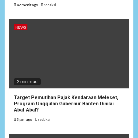
42 menit ago
redaksi
NEWS
2 min read
Target Pemutihan Pajak Kendaraan Meleset,
Program Unggulan Gubernur Banten Dinilai
Abal-Abal?
3 jam ago
redaksi