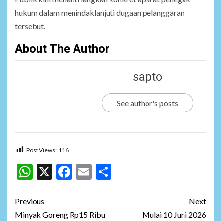
hukum dalam menindaklanjuti dugaan pelanggaran
tersebut.
About The Author
sapto
See author's posts
Post Views:
116
WhatsApp
X
Facebook
Email
Share
Post
Previous
Next
navigation
Minyak Goreng Rp15 Ribu
Mulai 10 Juni 2026