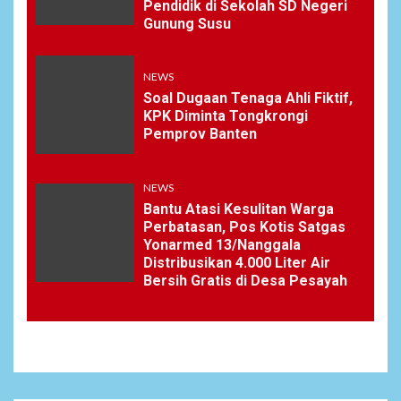
Pendidik di Sekolah SD Negeri
Gunung Susu
NEWS
Soal Dugaan Tenaga Ahli Fiktif,
KPK Diminta Tongkrongi
Pemprov Banten
NEWS
Bantu Atasi Kesulitan Warga
Perbatasan, Pos Kotis Satgas
Yonarmed 13/Nanggala
Distribusikan 4.000 Liter Air
Bersih Gratis di Desa Pesayah