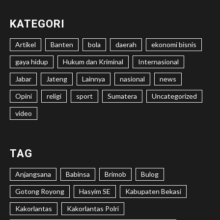
KATEGORI
Artikel
Banten
bola
daerah
ekonomi bisnis
gaya hidup
Hukum dan Kriminal
Internasional
Jabar
Jateng
Lainnya
nasional
news
Opini
religi
sport
Sumatera
Uncategorized
video
TAG
Anjangsana
Babinsa
Brimob
Bulog
Gotong Royong
Hasyim SE
Kabupaten Bekasi
Kakorlantas
Kakorlantas Polri