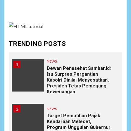
Social menu is not set. You need to create menu and
assign it to Social Menu on Menu Settings.
TRENDING POSTS
NEWS
1
Dewan Penasehat Sambar.id:
Isu Surpres Pergantian
Kapolri Dinilai Menyesatkan,
Presiden Tetap Pemegang
Kewenangan
2
NEWS
Target Pemutihan Pajak
Kendaraan Meleset,
Program Unggulan Gubernur