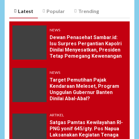
Latest
Popular
Trending
NEWS
Dewan Penasehat Sambar.id:
Isu Surpres Pergantian Kapolri
Dinilai Menyesatkan, Presiden
Tetap Pemegang Kewenangan
NEWS
Target Pemutihan Pajak
Kendaraan Meleset, Program
Unggulan Gubernur Banten
Dinilai Abal-Abal?
ARTIKEL
Satgas Pamtas Kewilayahan RI-
PNG yonif 645/gty. Pos Napua
Laksanakan Kegiatan Tenaga