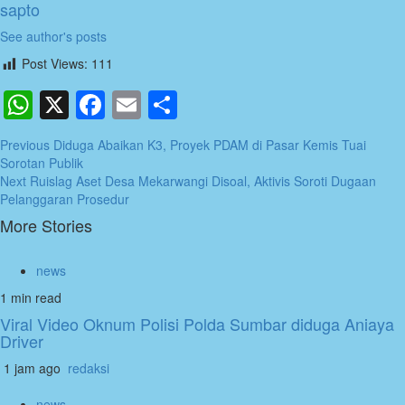
sapto
See author's posts
Post Views:
111
WhatsApp
X
Facebook
Email
Share
Post
Previous
Diduga Abaikan K3, Proyek PDAM di Pasar Kemis Tuai
Sorotan Publik
navigation
Next
Ruislag Aset Desa Mekarwangi Disoal, Aktivis Soroti Dugaan
Pelanggaran Prosedur
More Stories
news
1 min read
Viral Video Oknum Polisi Polda Sumbar diduga Aniaya
Driver
1 jam ago
redaksi
news