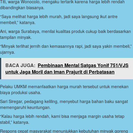
Titi, warga Wonocolo, mengaku tertarik karena harga lebih rendah
dibandingkan biasanya.
“Saya melihat harga lebih murah, jadi saya langsung ikut antre
membeli,” katanya.
Ani, warga Surabaya, menilai kualitas produk cukup baik berdasarkan
tampilan minyak.
“Minyak terlihat jernih dan kemasannya rapi, jadi saya yakin membeli,”
ujarnya.
BACA JUGA:
Pembinaan Mental Satgas Yonif 751/VJS
untuk Jaga Moril dan Iman Prajurit di Perbatasan
Pelaku UMKM memanfaatkan harga murah tersebut untuk menekan
biaya produksi usaha.
Sari Siregar, pedagang keliling, menyebut harga bahan baku sangat
memengaruhi keuntungan.
“Kalau harga lebih rendah, kami bisa menjaga margin usaha tetap
stabil,” katanya.
Respons cepat masyarakat menunjukkan kebutuhan minyak goreng