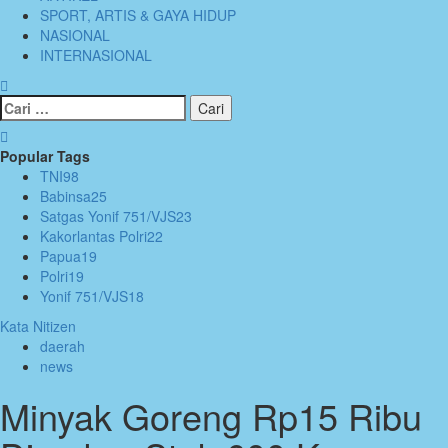
SPORT, ARTIS & GAYA HIDUP
NASIONAL
INTERNASIONAL
Cari
untuk:
Popular Tags
TNI
98
Babinsa
25
Satgas Yonif 751/VJS
23
Kakorlantas Polri
22
Papua
19
Polri
19
Yonif 751/VJS
18
Kata Nitizen
daerah
news
Minyak Goreng Rp15 Ribu