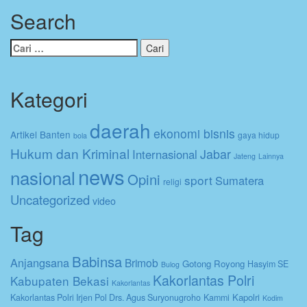
Search
Cari
untuk:
Kategori
daerah
ekonomi bisnis
Artikel
Banten
gaya hidup
bola
Hukum dan Kriminal
Jabar
Internasional
Jateng
Lainnya
news
nasional
Opini
sport
Sumatera
religi
Uncategorized
video
Tag
Babinsa
Anjangsana
Brimob
Gotong Royong
Hasyim SE
Bulog
Kakorlantas Polri
Kabupaten Bekasi
Kakorlantas
Kapolri
Kakorlantas Polri Irjen Pol Drs. Agus Suryonugroho
Kammi
Kodim