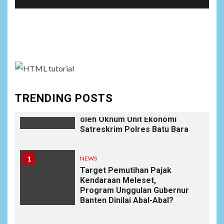
Keberhasilan Koperasi
Merah Putih Jadi Kunci
Social menu is not set. You need to create menu and
Tegaknya Pasal 33 UUD 1945
dan Program Strategis
assign it to Social Menu on Menu Settings.
Prabowo
NEWS
10
Istri AKP Padlun Alfitri Minta
TRENDING POSTS
Perlindungan Hukum,
Ungkap Dugaan Pemerasan
oleh Oknum Unit Ekonomi
Satreskrim Polres Batu Bara
1
NEWS
Target Pemutihan Pajak
Kendaraan Meleset,
Program Unggulan Gubernur
Banten Dinilai Abal-Abal?