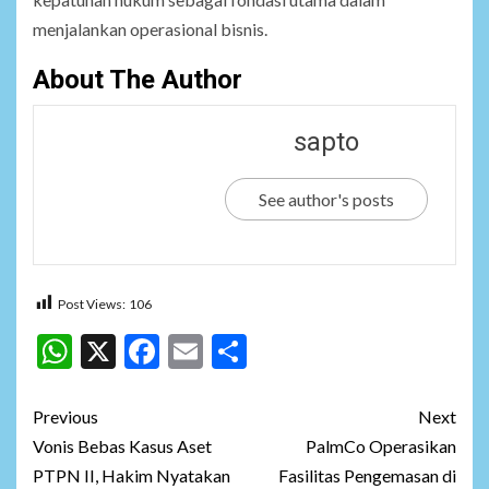
menjalankan operasional bisnis.
About The Author
sapto
See author's posts
Post Views:
106
WhatsApp
X
Facebook
Email
Share
Post
Previous
Next
navigation
Vonis Bebas Kasus Aset
PalmCo Operasikan
PTPN II, Hakim Nyatakan
Fasilitas Pengemasan di