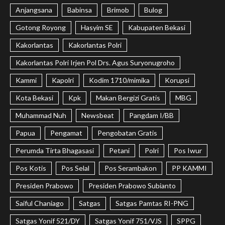
Anjangsana
Babinsa
Brimob
Bulog
Gotong Royong
Hasyim SE
Kabupaten Bekasi
Kakorlantas
Kakorlantas Polri
Kakorlantas Polri Irjen Pol Drs. Agus Suryonugroho
Kammi
Kapolri
Kodim 1710/mimika
Korupsi
Kota Bekasi
Kpk
Makan Bergizi Gratis
MBG
Muhammad Nuh
Newsbeat
Pangdam I/BB
Papua
Pengamat
Pengobatan Gratis
Perumda Tirta Bhagasasi
Petani
Polri
Pos Iwur
Pos Kotis
Pos Selal
Pos Serambakon
PP KAMMI
Presiden Prabowo
Presiden Prabowo Subianto
Saiful Chaniago
Satgas
Satgas Pamtas RI-PNG
Satgas Yonif 521/DY
Satgas Yonif 751/VJS
SPPG