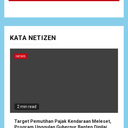
Ungkap Dugaan Pemerasan
oleh Oknum Unit Ekonomi
Satreskrim Polres Batu Bara
1
NEWS
Target Pemutihan Pajak
KATA NETIZEN
Kendaraan Meleset,
Program Unggulan Gubernur
Banten Dinilai Abal-Abal?
NEWS
ARTIKEL
2
Satgas Pamtas Kewilayahan
RI-PNG yonif 645/gty. Pos
Napua Laksanakan Kegiatan
Tenaga Pendidik di Sekolah
SD Negeri Gunung Susu
2 min read
3
NEWS
Target Pemutihan Pajak Kendaraan Meleset,
Soal Dugaan Tenaga Ahli
Program Unggulan Gubernur Banten Dinilai