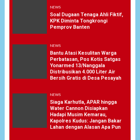
Permai RW 010
NEWS
Soal Dugaan Tenaga Ahli Fiktif,
KPK Diminta Tongkrongi
8
NEWS
Pemprov Banten
Pemprov Banten Diduga
Kelola Tenaga Ahli Fiktif,
Andra Soni Diminta
NEWS
Ngomong
Bantu Atasi Kesulitan Warga
Perbatasan, Pos Kotis Satgas
Yonarmed 13/Nanggala
NEWS
Distribusikan 4.000 Liter Air
9
Wasekbid PB HMI:
Bersih Gratis di Desa Pesayah
Keberhasilan Koperasi
Merah Putih Jadi Kunci
Tegaknya Pasal 33 UUD 1945
NEWS
dan Program Strategis
Siaga Karhutla, APAR hingga
Prabowo
Water Cannon Disiapkan
Hadapi Musim Kemarau,
Kapolres Kudus: Jangan Bakar
NEWS
10
Lahan dengan Alasan Apa Pun
Istri AKP Padlun Alfitri Minta
Perlindungan Hukum,