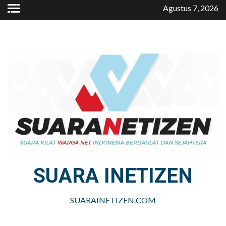
Skip
Agustus 7, 2026
to
content
SUARA INETIZEN
SUARAINETIZEN.COM