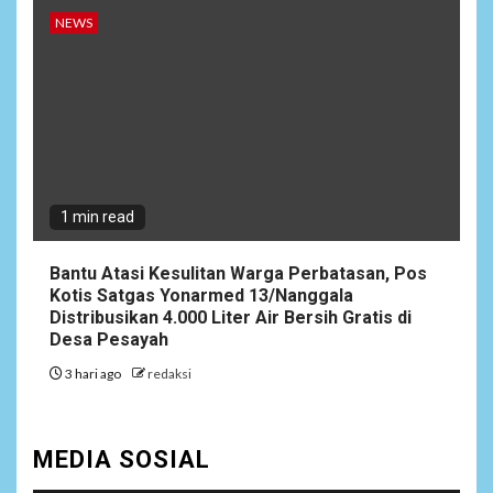
Ucapan Diduga
NEWS
Merendahkan Wartawan
Dinilai Cederai Martabat
Profesi Jurnalistik
7
DAERAH
SPORT
Semarak Malam Final PB
Nawala Cup 2026, RT 09 Raih
1 min read
Gelar Juara di Puri Nawala
Permai RW 010
Bantu Atasi Kesulitan Warga Perbatasan, Pos
Kotis Satgas Yonarmed 13/Nanggala
8
NEWS
Distribusikan 4.000 Liter Air Bersih Gratis di
Pemprov Banten Diduga
Desa Pesayah
Kelola Tenaga Ahli Fiktif,
3 hari ago
redaksi
Andra Soni Diminta
Ngomong
MEDIA SOSIAL
NEWS
9
Wasekbid PB HMI: