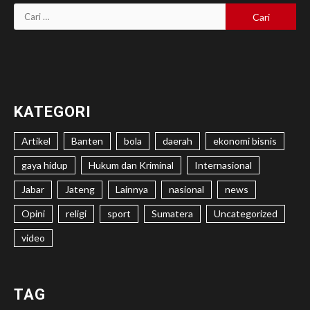
Cari
untuk:
KATEGORI
Artikel
Banten
bola
daerah
ekonomi bisnis
gaya hidup
Hukum dan Kriminal
Internasional
Jabar
Jateng
Lainnya
nasional
news
Opini
religi
sport
Sumatera
Uncategorized
video
TAG