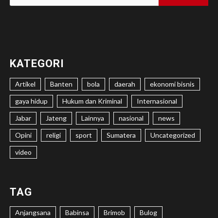
untuk:
KATEGORI
Artikel
Banten
bola
daerah
ekonomi bisnis
gaya hidup
Hukum dan Kriminal
Internasional
Jabar
Jateng
Lainnya
nasional
news
Opini
religi
sport
Sumatera
Uncategorized
video
TAG
Anjangsana
Babinsa
Brimob
Bulog