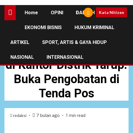
Home
OPINI
DAERAH
Kata Nitizen
EKONOMI BISNIS
HUKUM KRIMINAL
NEWS
ARTIKEL
SPORT, ARTIS & GAYA HIDUP
Pos Tarup Anjangsana
NASIONAL
INTERNASIONAL
di Kantor Distrik Tarup:
Buka Pengobatan di
Tenda Pos
7 bulan ago
redaksi
1 min read