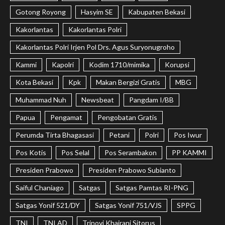
Gotong Royong
Hasyim SE
Kabupaten Bekasi
Kakorlantas
Kakorlantas Polri
Kakorlantas Polri Irjen Pol Drs. Agus Suryonugroho
Kammi
Kapolri
Kodim 1710/mimika
Korupsi
Kota Bekasi
Kpk
Makan Bergizi Gratis
MBG
Muhammad Nuh
Newsbeat
Pangdam I/BB
Papua
Pengamat
Pengobatan Gratis
Perumda Tirta Bhagasasi
Petani
Polri
Pos Iwur
Pos Kotis
Pos Selal
Pos Serambakon
PP KAMMI
Presiden Prabowo
Presiden Prabowo Subianto
Saiful Chaniago
Satgas
Satgas Pamtas RI-PNG
Satgas Yonif 521/DY
Satgas Yonif 751/VJS
SPPG
TNI
TNI AD
Trinovi Khairani Sitorus