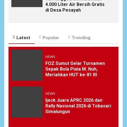
4.000 Liter Air Bersih Gratis
di Desa Pesayah
Latest
Popular
Trending
NEWS
FOZ Sumut Gelar Turnamen
Sepak Bola Piala M. Nuh,
Meriahkan HUT ke-81 RI
NEWS
Ijeck Juara APRC 2026 dan
Rally Nasional 2026 di Tobasari
Simalungun