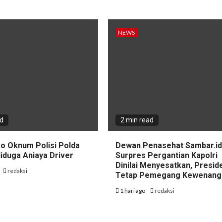
NEWS
ad
2 min read
eo Oknum Polisi Polda
Dewan Penasehat Sambar.id:
iduga Aniaya Driver
Surpres Pergantian Kapolri
Dinilai Menyesatkan, Presid
redaksi
Tetap Pemegang Kewenang
1 hari ago
redaksi