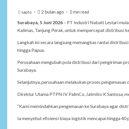
2 bulan ago
sapto
2 min read
Surabaya, 5 Juni 2026
– PT Industri Nabati Lestari mul
Kalimas, Tanjung Perak, untuk mempercepat distribusi ke
Langkah ini secara langsung memangkas rantai distribusi
hingga Papua.
Perusahaan mengubah pola distribusi dari pengiriman p
Surabaya.
Selanjutnya, perusahaan melakukan proses pengemasan di
Direktur Utama PTPN IV PalmCo, Jatmiko K Santosa, me
“Kami memindahkan pengemasan ke Surabaya agar distribus
Ia menyebut efisiensi biaya logistik mencapai hingga 40