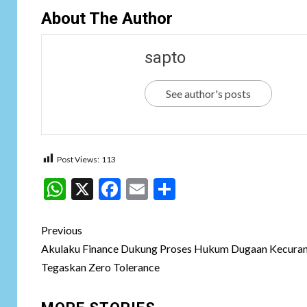
About The Author
sapto
See author's posts
Post Views:
113
WhatsApp
X
Facebook
Email
Share
Post
Previous
navigation
Akulaku Finance Dukung Proses Hukum Dugaan Kecuran
Tegaskan Zero Tolerance