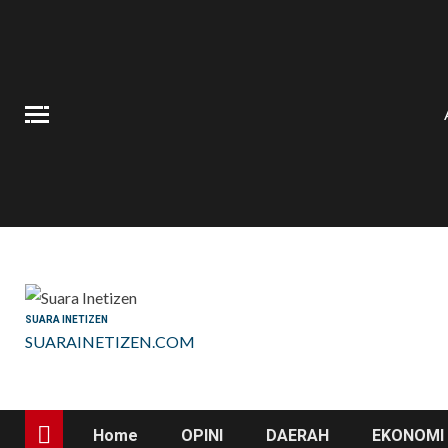
Skip
to
content
SUARA INETIZEN
SUARAINETIZEN.COM
Home
OPINI
DAERAH
EKONOMI 