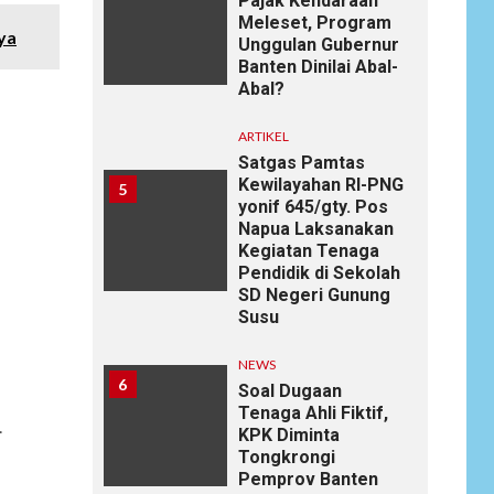
Pajak Kendaraan
Meleset, Program
ya
Unggulan Gubernur
Banten Dinilai Abal-
Abal?
ARTIKEL
Satgas Pamtas
Kewilayahan RI-PNG
5
yonif 645/gty. Pos
Napua Laksanakan
Kegiatan Tenaga
Pendidik di Sekolah
SD Negeri Gunung
Susu
NEWS
6
Soal Dugaan
Tenaga Ahli Fiktif,
.
KPK Diminta
Tongkrongi
Pemprov Banten