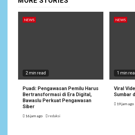
MORE STORIES
NEWS
NEWS
2 min read
1 min re
Puadi: Pengawasan Pemilu Harus
Viral Vid
Bertransformasi di Era Digital,
Sumbar d
Bawaslu Perkuat Pengawasan
19 jam ago
Siber
16 jam ago
redaksi