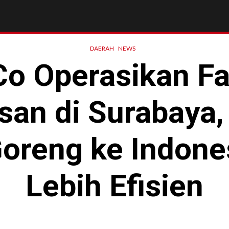
DAERAH
NEWS
o Operasikan Fas
n di Surabaya, 
oreng ke Indone
Lebih Efisien