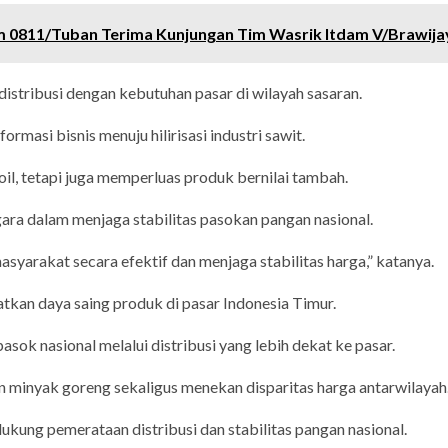
im 0811/Tuban Terima Kunjungan Tim Wasrik Itdam V/Brawija
tribusi dengan kebutuhan pasar di wilayah sasaran.
rmasi bisnis menuju hilirisasi industri sawit.
il, tetapi juga memperluas produk bernilai tambah.
a dalam menjaga stabilitas pasokan pangan nasional.
yarakat secara efektif dan menjaga stabilitas harga,” katanya.
tkan daya saing produk di pasar Indonesia Timur.
pasok nasional melalui distribusi yang lebih dekat ke pasar.
minyak goreng sekaligus menekan disparitas harga antarwilayah
ung pemerataan distribusi dan stabilitas pangan nasional.