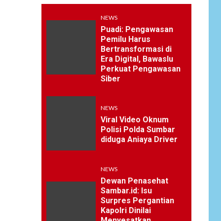
NEWS
Puadi: Pengawasan
Pemilu Harus
Bertransformasi di
Era Digital, Bawaslu
Perkuat Pengawasan
Siber
NEWS
Viral Video Oknum
Polisi Polda Sumbar
diduga Aniaya Driver
NEWS
Dewan Penasehat
Sambar.id: Isu
Surpres Pergantian
Kapolri Dinilai
Menyesatkan,