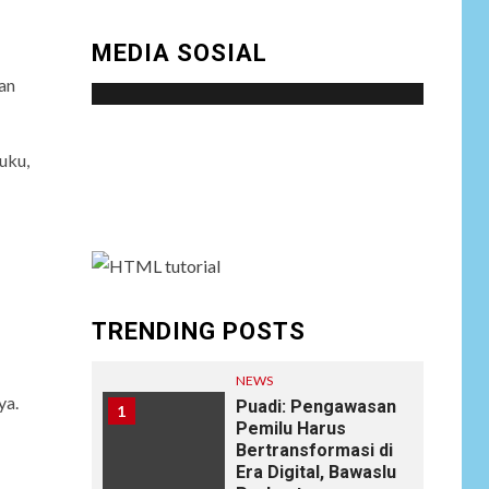
MEDIA SOSIAL
an
Social menu is not set. You need to create
uku,
menu and assign it to Social Menu on Menu
Settings.
TRENDING POSTS
NEWS
ya.
Puadi: Pengawasan
1
Pemilu Harus
Bertransformasi di
Era Digital, Bawaslu