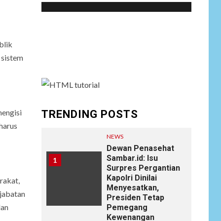
Social menu is not set. You need to create
menu and assign it to Social Menu on Menu
blik
Settings.
 sistem
mengisi
TRENDING POSTS
 harus
NEWS
Dewan Penasehat
Sambar.id: Isu
1
Surpres Pergantian
Kapolri Dinilai
rakat,
Menyesatkan,
jabatan
Presiden Tetap
dan
Pemegang
Kewenangan