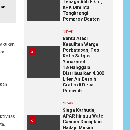
Tenaga Ahli Fiktif,
dan
KPK Diminta
Tongkrongi
Pemprov Banten
NEWS
Bantu Atasi
ilakukan
Kesulitan Warga
Perbatasan, Pos
5
lam
Kotis Satgas
Yonarmed
13/Nanggala
Distribusikan 4.000
Liter Air Bersih
ngan
Gratis di Desa
Pesayah
NEWS
Siaga Karhutla,
APAR hingga Water
ktivitas
6
Cannon Disiapkan
a,”
Hadapi Musim