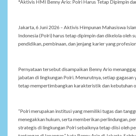
*Aktivis HMI Benny Ario: Polri Harus Tetap Dipimpin da
Jakarta, 6 Juni 2026 – Aktivis Himpunan Mahasiswa Isla
Indonesia (Polri) harus tetap dipimpin dan dikelola oleh
pendidikan, pembinaan, dan jenjang karier yang profesion
Pernyataan tersebut disampaikan Benny Ario menanggapi
jabatan di lingkungan Polri. Menurutnya, setiap gagasan 
tetap mempertimbangkan karakteristik dan kebutuhan or
“Polri merupakan institusi yang memiliki tugas dan tan
menegakkan hukum, serta memberikan perlindungan, pen
strategis di lingkungan Polri sebaiknya tetap diisi oleh 
tantangan di lapangan,” kata Benny Ario di Jakarta, Sabtu 