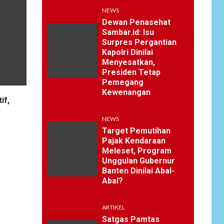
NEWS
Dewan Penasehat
Sambar.id: Isu
Surpres Pergantian
Kapolri Dinilai
Menyesatkan,
Presiden Tetap
Pemegang
Kewenangan
if,
NEWS
Target Pemutihan
Pajak Kendaraan
Meleset, Program
Unggulan Gubernur
Banten Dinilai Abal-
Abal?
ARTIKEL
Satgas Pamtas