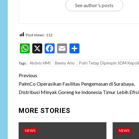
See author's posts
Post Views:
112
WhatsApp
X
Facebook
Email
Share
Aktivis HMI
Benny Ario
Polri Tetap Dipimpin SDM Kepoli
Tags:
Post
Previous
navigation
PalmCo Operasikan Fasilitas Pengemasan di Surabaya,
Distribusi Minyak Goreng ke Indonesia Timur Lebih Efis
MORE STORIES
NEWS
NEWS