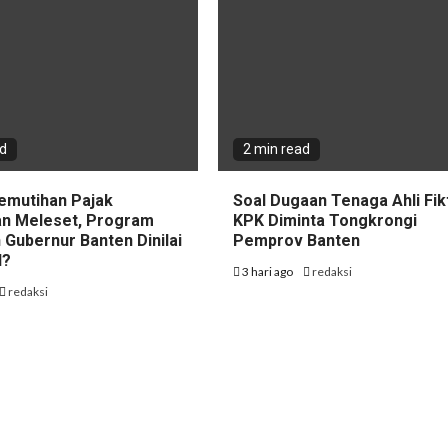
ad
2 min read
emutihan Pajak
Soal Dugaan Tenaga Ahli Fikt
n Meleset, Program
KPK Diminta Tongkrongi
 Gubernur Banten Dinilai
Pemprov Banten
l?
3 hari ago
redaksi
redaksi