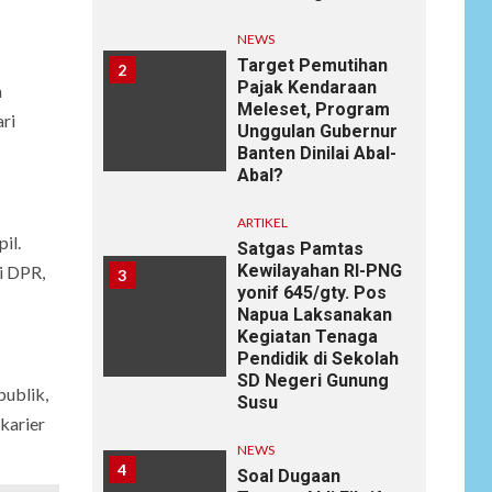
NEWS
Target Pemutihan
2
Pajak Kendaraan
n
Meleset, Program
ari
Unggulan Gubernur
Banten Dinilai Abal-
Abal?
ARTIKEL
il.
Satgas Pamtas
Kewilayahan RI-PNG
i DPR,
3
yonif 645/gty. Pos
Napua Laksanakan
Kegiatan Tenaga
Pendidik di Sekolah
SD Negeri Gunung
publik,
Susu
karier
NEWS
4
Soal Dugaan