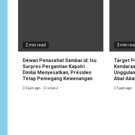
2 min read
3 min re
Dewan Penasehat Sambar.id: Isu
Target P
Surpres Pergantian Kapolri
Kendaraa
Dinilai Menyesatkan, Presiden
Unggulan
Tetap Pemegang Kewenangan
Abal-Aba
3 jam ago
redaksi
5 jam ago