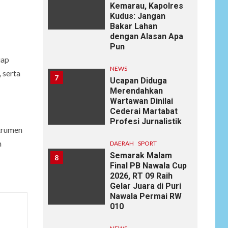
Kemarau, Kapolres
Kudus: Jangan
Bakar Lahan
dengan Alasan Apa
Pun
iap
NEWS
 serta
7
Ucapan Diduga
Merendahkan
Wartawan Dinilai
Cederai Martabat
Profesi Jurnalistik
strumen
n
DAERAH
SPORT
Semarak Malam
8
Final PB Nawala Cup
2026, RT 09 Raih
Gelar Juara di Puri
Nawala Permai RW
010