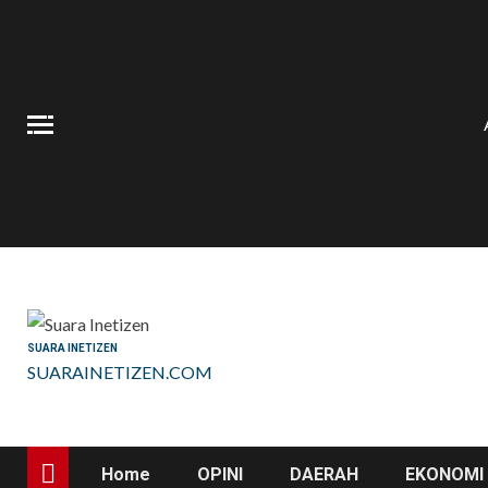
Skip
to
content
SUARA INETIZEN
SUARAINETIZEN.COM
Home
OPINI
DAERAH
EKONOMI 