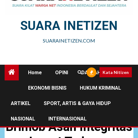
SUARA INETIZEN
SUARAINETIZEN.COM
Home
OPINI
DAERAH
Kata Nitizen
EKONOMI BISNIS
HUKUM KRIMINAL
DAERAH
NEWS
ARTIKEL
SPORT, ARTIS & GAYA HIDUP
Ramadan, Gegana
NASIONAL
INTERNASIONAL
Brimob Asah Integritas