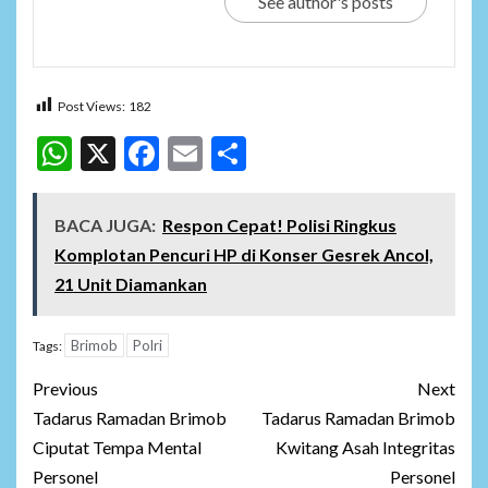
See author's posts
Post Views:
182
WhatsApp
X
Facebook
Email
Share
BACA JUGA:
Respon Cepat! Polisi Ringkus
Komplotan Pencuri HP di Konser Gesrek Ancol,
21 Unit Diamankan
Brimob
Polri
Tags:
Post
Previous
Next
navigation
Tadarus Ramadan Brimob
Tadarus Ramadan Brimob
Ciputat Tempa Mental
Kwitang Asah Integritas
Personel
Personel