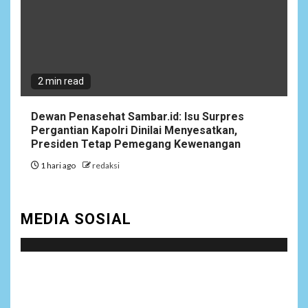
2 min read
Dewan Penasehat Sambar.id: Isu Surpres
Pergantian Kapolri Dinilai Menyesatkan,
Presiden Tetap Pemegang Kewenangan
1 hari ago
redaksi
MEDIA SOSIAL
Social menu is not set. You need to create menu and
assign it to Social Menu on Menu Settings.