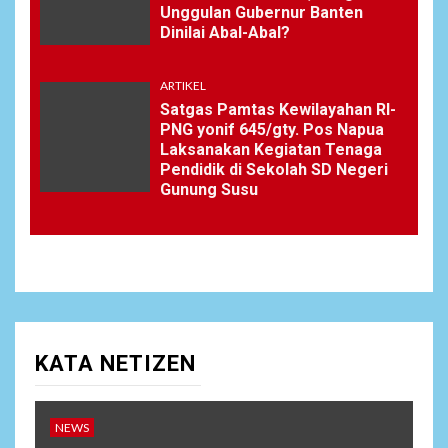
Unggulan Gubernur Banten
Dinilai Abal-Abal?
ARTIKEL
Satgas Pamtas Kewilayahan RI-
PNG yonif 645/gty. Pos Napua
Laksanakan Kegiatan Tenaga
Pendidik di Sekolah SD Negeri
Gunung Susu
KATA NETIZEN
NEWS