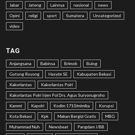
Jabar
Jateng
Lainnya
nasional
news
Opini
religi
sport
Sumatera
Uncategorized
video
TAG
Anjangsana
Babinsa
Brimob
Bulog
Gotong Royong
Hasyim SE
Kabupaten Bekasi
Kakorlantas
Kakorlantas Polri
Kakorlantas Polri Irjen Pol Drs. Agus Suryonugroho
Kammi
Kapolri
Kodim 1710/mimika
Korupsi
Kota Bekasi
Kpk
Makan Bergizi Gratis
MBG
Muhammad Nuh
Newsbeat
Pangdam I/BB