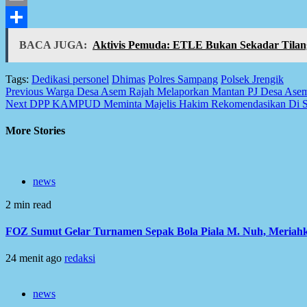
Email
Share
BACA JUGA:
Aktivis Pemuda: ETLE Bukan Sekadar Tilang
Tags:
Dedikasi personel
Dhimas
Polres Sampang
Polsek Jrengik
Post
Previous
Warga Desa Asem Rajah Melaporkan Mantan PJ Desa Asem
Next
DPP KAMPUD Meminta Majelis Hakim Rekomendasikan Di Sid
navigation
More Stories
news
2 min read
FOZ Sumut Gelar Turnamen Sepak Bola Piala M. Nuh, Meriah
24 menit ago
redaksi
news