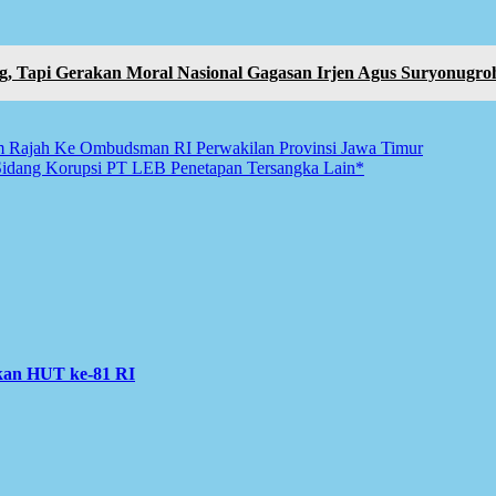
, Tapi Gerakan Moral Nasional Gagasan Irjen Agus Suryonugro
 Rajah Ke Ombudsman RI Perwakilan Provinsi Jawa Timur
ang Korupsi PT LEB Penetapan Tersangka Lain*
kan HUT ke-81 RI