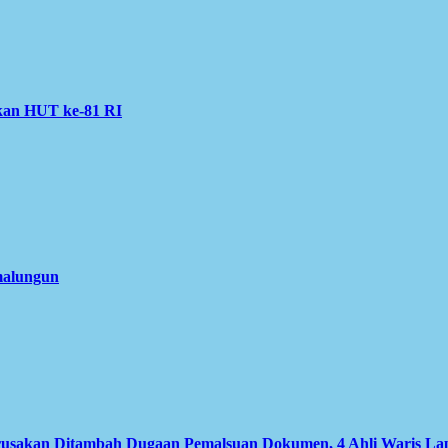
kan HUT ke-81 RI
imalungun
usakan Ditambah Dugaan Pemalsuan Dokumen, 4 Ahli Waris Lapo