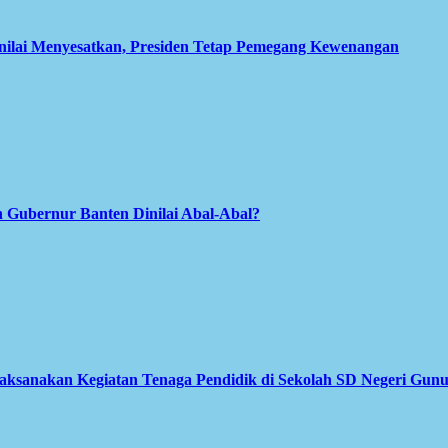
inilai Menyesatkan, Presiden Tetap Pemegang Kewenangan
 Gubernur Banten Dinilai Abal-Abal?
Laksanakan Kegiatan Tenaga Pendidik di Sekolah SD Negeri Gun