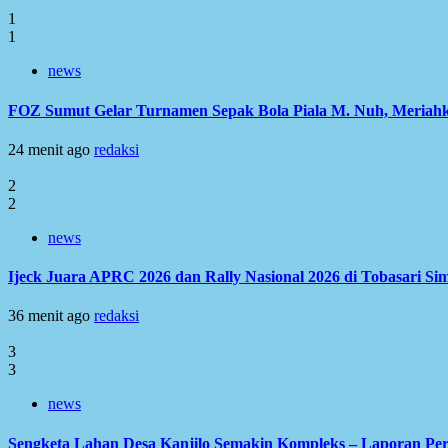
1
1
news
FOZ Sumut Gelar Turnamen Sepak Bola Piala M. Nuh, Meriah
24 menit ago
redaksi
2
2
news
Ijeck Juara APRC 2026 dan Rally Nasional 2026 di Tobasari S
36 menit ago
redaksi
3
3
news
Sengketa Lahan Desa Kanjilo Semakin Kompleks – Laporan Per