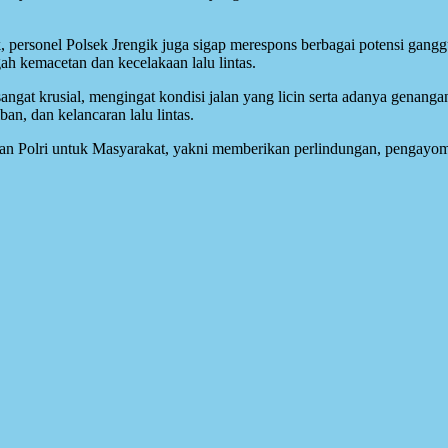
k, personel Polsek Jrengik juga sigap merespons berbagai potensi gan
h kemacetan dan kecelakaan lalu lintas.
sangat krusial, mengingat kondisi jalan yang licin serta adanya genangan
n, dan kelancaran lalu lintas.
ogan Polri untuk Masyarakat, yakni memberikan perlindungan, pengayo