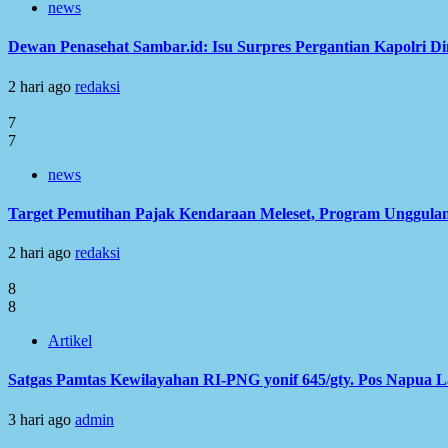
news
Dewan Penasehat Sambar.id: Isu Surpres Pergantian Kapolri D
2 hari ago
redaksi
7
7
news
Target Pemutihan Pajak Kendaraan Meleset, Program Unggulan
2 hari ago
redaksi
8
8
Artikel
Satgas Pamtas Kewilayahan RI-PNG yonif 645/gty. Pos Napua 
3 hari ago
admin