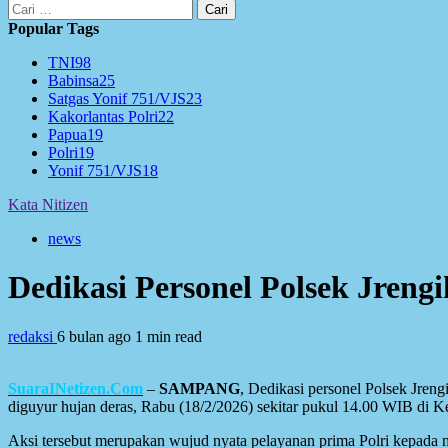
Cari
untuk:
Popular Tags
TNI
98
Babinsa
25
Satgas Yonif 751/VJS
23
Kakorlantas Polri
22
Papua
19
Polri
19
Yonif 751/VJS
18
Kata Nitizen
news
Dedikasi Personel Polsek Jreng
redaksi
6 bulan ago
1 min read
SuaraINetizen.Com
–
SAMPANG
, Dedikasi personel Polsek Jreng
diguyur hujan deras, Rabu (18/2/2026) sekitar pukul 14.00 WIB di K
Aksi tersebut merupakan wujud nyata pelayanan prima Polri kepada ma