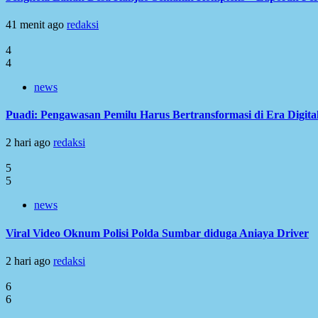
41 menit ago
redaksi
4
4
news
Puadi: Pengawasan Pemilu Harus Bertransformasi di Era Digita
2 hari ago
redaksi
5
5
news
Viral Video Oknum Polisi Polda Sumbar diduga Aniaya Driver
2 hari ago
redaksi
6
6