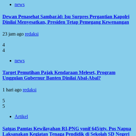
news
Dewan Penasehat Sambar.id: Isu Surpres Pergantian Kapolri
Dinilai Menyesatkan, Presiden Tetap Pemegang Kewenangan
23 jam ago
redaksi
4
4
news
Target Pemutihan Pajak Kendaraan Meleset, Program
Unggulan Gubernur Banten Dinilai Abal-Abal?
1 hari ago
redaksi
5
5
Artikel
Satgas Pamtas Kewilayahan RI-PNG yonif 645/gty. Pos Napua
Laksanakan Kegiatan Tenaga Pendidik di Sekolah SD Negeri