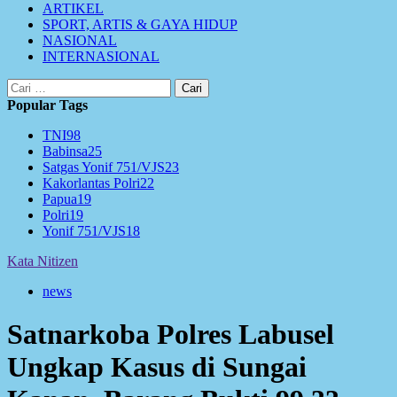
ARTIKEL
SPORT, ARTIS & GAYA HIDUP
NASIONAL
INTERNASIONAL
Cari
untuk:
Popular Tags
TNI
98
Babinsa
25
Satgas Yonif 751/VJS
23
Kakorlantas Polri
22
Papua
19
Polri
19
Yonif 751/VJS
18
Kata Nitizen
news
Satnarkoba Polres Labusel
Ungkap Kasus di Sungai