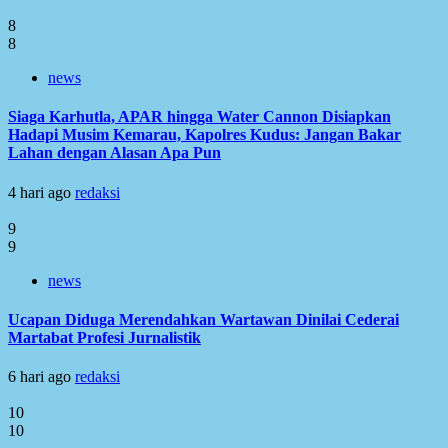
8
8
news
Siaga Karhutla, APAR hingga Water Cannon Disiapkan
Hadapi Musim Kemarau, Kapolres Kudus: Jangan Bakar
Lahan dengan Alasan Apa Pun
4 hari ago
redaksi
9
9
news
Ucapan Diduga Merendahkan Wartawan Dinilai Cederai
Martabat Profesi Jurnalistik
6 hari ago
redaksi
10
10