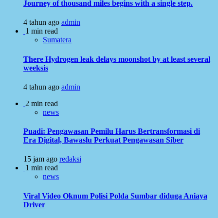
Journey of thousand miles begins with a single step.
4 tahun ago
admin
1 min read
Sumatera
There Hydrogen leak delays moonshot by at least several
weeksis
4 tahun ago
admin
2 min read
news
Puadi: Pengawasan Pemilu Harus Bertransformasi di
Era Digital, Bawaslu Perkuat Pengawasan Siber
15 jam ago
redaksi
1 min read
news
Viral Video Oknum Polisi Polda Sumbar diduga Aniaya
Driver