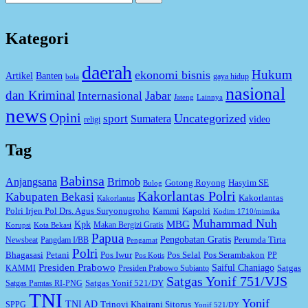
untuk:
Kategori
daerah
Hukum
ekonomi bisnis
Artikel
Banten
gaya hidup
bola
nasional
dan Kriminal
Jabar
Internasional
Jateng
Lainnya
news
Opini
Uncategorized
sport
Sumatera
video
religi
Tag
Babinsa
Anjangsana
Brimob
Gotong Royong
Hasyim SE
Bulog
Kakorlantas Polri
Kabupaten Bekasi
Kakorlantas
Kakorlantas
Kapolri
Polri Irjen Pol Drs. Agus Suryonugroho
Kammi
Kodim 1710/mimika
Muhammad Nuh
MBG
Kpk
Makan Bergizi Gratis
Korupsi
Kota Bekasi
Papua
Pengobatan Gratis
Perumda Tirta
Newsbeat
Pangdam I/BB
Pengamat
Polri
Bhagasasi
Petani
Pos Iwur
Pos Selal
Pos Serambakon
PP
Pos Kotis
Presiden Prabowo
Saiful Chaniago
Satgas
KAMMI
Presiden Prabowo Subianto
Satgas Yonif 751/VJS
Satgas Yonif 521/DY
Satgas Pamtas RI-PNG
TNI
Yonif
TNI AD
Trinovi Khairani Sitorus
SPPG
Yonif 521/DY