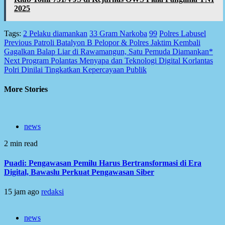
2025
Tags:
2 Pelaku diamankan
33 Gram Narkoba
99
Polres Labusel
Post
Previous
Patroli Batalyon B Pelopor & Polres Jaktim Kembali
Gagalkan Balap Liar di Rawamangun, Satu Pemuda Diamankan*
navigation
Next
Program Polantas Menyapa dan Teknologi Digital Korlantas
Polri Dinilai Tingkatkan Kepercayaan Publik
More Stories
news
2 min read
Puadi: Pengawasan Pemilu Harus Bertransformasi di Era
Digital, Bawaslu Perkuat Pengawasan Siber
15 jam ago
redaksi
news