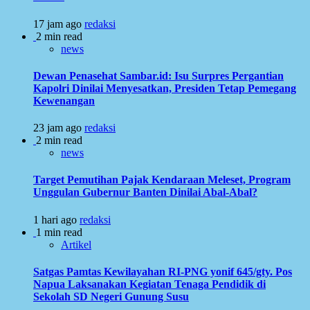
17 jam ago
redaksi
2 min read
news
Dewan Penasehat Sambar.id: Isu Surpres Pergantian
Kapolri Dinilai Menyesatkan, Presiden Tetap Pemegang
Kewenangan
23 jam ago
redaksi
2 min read
news
Target Pemutihan Pajak Kendaraan Meleset, Program
Unggulan Gubernur Banten Dinilai Abal-Abal?
1 hari ago
redaksi
1 min read
Artikel
Satgas Pamtas Kewilayahan RI-PNG yonif 645/gty. Pos
Napua Laksanakan Kegiatan Tenaga Pendidik di
Sekolah SD Negeri Gunung Susu