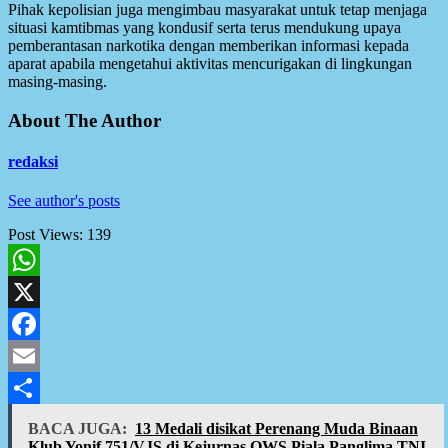
Pihak kepolisian juga mengimbau masyarakat untuk tetap menjaga
situasi kamtibmas yang kondusif serta terus mendukung upaya
pemberantasan narkotika dengan memberikan informasi kepada
aparat apabila mengetahui aktivitas mencurigakan di lingkungan
masing-masing.
About The Author
redaksi
See author's posts
Post Views:
139
WhatsApp
X
Facebook
Email
Share
BACA JUGA:
13 Medali disikat Perenang Muda Binaan
Klub Yonif 751/VJS di Kejurnas OWS Piala Panglima TNI