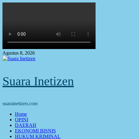
Skip
to
content
Agustus 8, 2026
Suara Inetizen
suarainetizen.com
Primary
Home
Menu
OPINI
DAERAH
EKONOMI BISNIS
HUKUM KRIMINAL