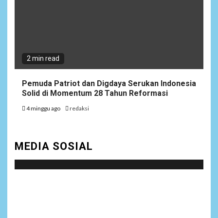
2 min read
Pemuda Patriot dan Digdaya Serukan Indonesia
Solid di Momentum 28 Tahun Reformasi
4 minggu ago
redaksi
MEDIA SOSIAL
Social menu is not set. You need to create menu and
assign it to Social Menu on Menu Settings.