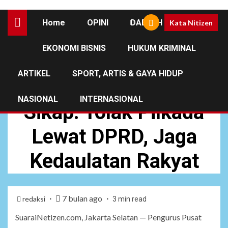
Home
OPINI
DAERAH
Kata Nitizen
EKONOMI BISNIS
HUKUM KRIMINAL
NASIONAL
ARTIKEL
SPORT, ARTIS & GAYA HIDUP
PP KAMMI Tegaskan
NASIONAL
INTERNASIONAL
Sikap: Tolak Pilkada
Lewat DPRD, Jaga
Kedaulatan Rakyat
7 bulan ago
redaksi
3 min read
SuaraiNetizen.com, Jakarta Selatan — Pengurus Pusat