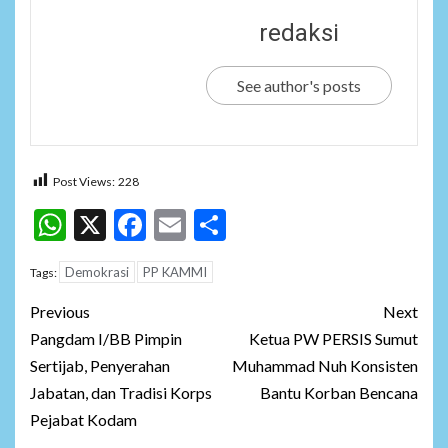
redaksi
See author's posts
Post Views:
228
WhatsApp
X
Facebook
Email
Share
Demokrasi
PP KAMMI
Tags:
Post
Previous
Next
navigation
Pangdam I/BB Pimpin
Ketua PW PERSIS Sumut
Sertijab, Penyerahan
Muhammad Nuh Konsisten
Jabatan, dan Tradisi Korps
Bantu Korban Bencana
Pejabat Kodam