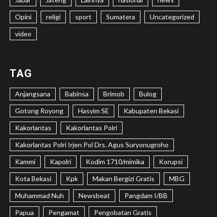
Opini
religi
sport
Sumatera
Uncategorized
video
TAG
Anjangsana
Babinsa
Brimob
Bulog
Gotong Royong
Hasyim SE
Kabupaten Bekasi
Kakorlantas
Kakorlantas Polri
Kakorlantas Polri Irjen Pol Drs. Agus Suryonugroho
Kammi
Kapolri
Kodim 1710/mimika
Korupsi
Kota Bekasi
Kpk
Makan Bergizi Gratis
MBG
Muhammad Nuh
Newsbeat
Pangdam I/BB
Papua
Pengamat
Pengobatan Gratis