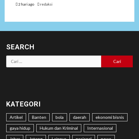
2 hari ago
redaksi
SEARCH
Cari
untuk:
KATEGORI
Artikel
Banten
bola
daerah
ekonomi bisnis
gaya hidup
Hukum dan Kriminal
Internasional
Jabar
Jateng
Lainnya
nasional
news