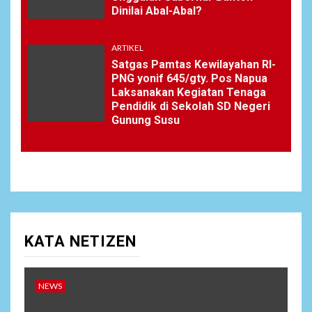
Dinilai Abal-Abal?
ARTIKEL
Satgas Pamtas Kewilayahan RI-
PNG yonif 645/gty. Pos Napua
Laksanakan Kegiatan Tenaga
Pendidik di Sekolah SD Negeri
Gunung Susu
KATA NETIZEN
NEWS