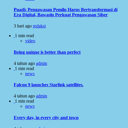
Puadi: Pengawasan Pemilu Harus Bertransformasi di
Era Digital, Bawaslu Perkuat Pengawasan Siber
3 hari ago
redaksi
1 min read
video
Being unique is better than perfect
4 tahun ago
admin
1 min read
news
Falcon 9 launches Starlink satellites.
4 tahun ago
admin
1 min read
news
Every day, in every city and town