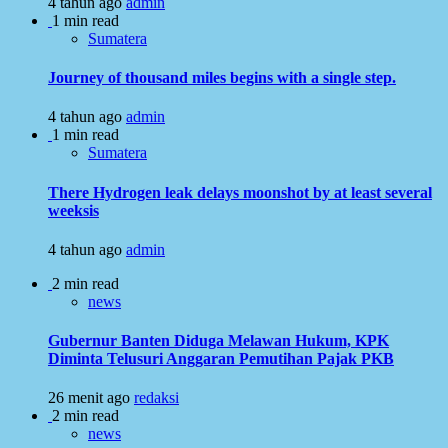
4 tahun ago
admin
1 min read
Sumatera
Journey of thousand miles begins with a single step.
4 tahun ago
admin
1 min read
Sumatera
There Hydrogen leak delays moonshot by at least several
weeksis
4 tahun ago
admin
2 min read
news
Gubernur Banten Diduga Melawan Hukum, KPK
Diminta Telusuri Anggaran Pemutihan Pajak PKB
26 menit ago
redaksi
2 min read
news