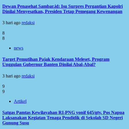
Dewan Penasehat Sambar.id: Isu Surpres Pergantian Kapolri
Dinilai Menyesatkan, Presiden Tetap Pemegang Kewenangan
3 hari ago
redaksi
8
8
news
Target Pemutihan Pajak Kendaraan Meleset, Program
Unggulan Gubernur Banten Dinilai Abal-Abal?
3 hari ago
redaksi
9
9
Artikel
Satgas Pamtas Kewilayahan RI-PNG yonif 645/gty. Pos Napua
Laksanakan Kegiatan Tenaga Pendidik di Sekolah SD Negeri
Gunung Susu