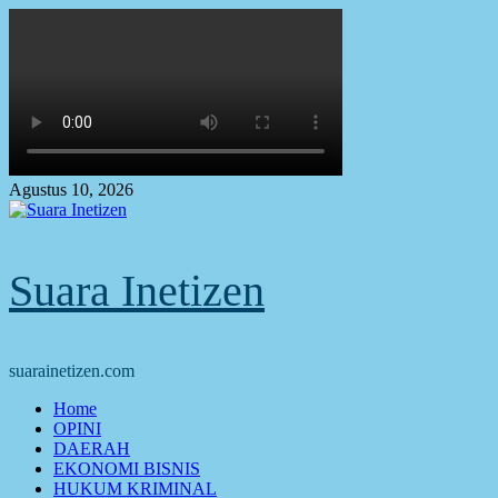
Skip
to
content
Agustus 10, 2026
Suara Inetizen
suarainetizen.com
Primary
Home
Menu
OPINI
DAERAH
EKONOMI BISNIS
HUKUM KRIMINAL