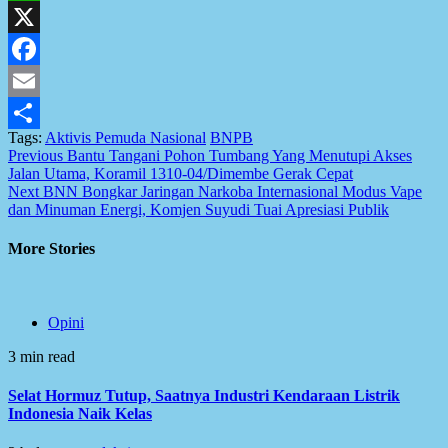
WhatsApp
X
Facebook
Email
Tags:
Aktivis Pemuda Nasional
BNPB
Share
Post
Previous
Bantu Tangani Pohon Tumbang Yang Menutupi Akses
Jalan Utama, Koramil 1310-04/Dimembe Gerak Cepat
navigation
Next
BNN Bongkar Jaringan Narkoba Internasional Modus Vape
dan Minuman Energi, Komjen Suyudi Tuai Apresiasi Publik
More Stories
Opini
3 min read
Selat Hormuz Tutup, Saatnya Industri Kendaraan Listrik
Indonesia Naik Kelas