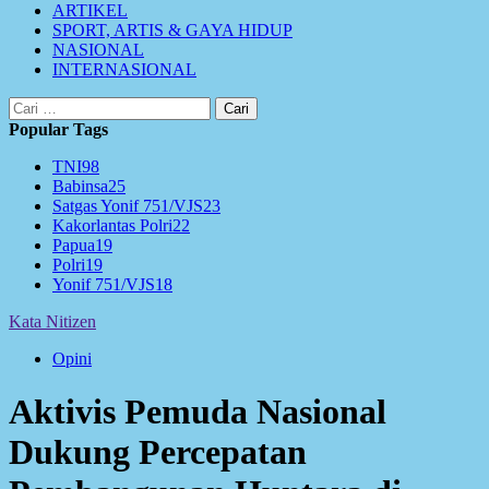
ARTIKEL
SPORT, ARTIS & GAYA HIDUP
NASIONAL
INTERNASIONAL
Cari
untuk:
Popular Tags
TNI
98
Babinsa
25
Satgas Yonif 751/VJS
23
Kakorlantas Polri
22
Papua
19
Polri
19
Yonif 751/VJS
18
Kata Nitizen
Opini
Aktivis Pemuda Nasional
Dukung Percepatan