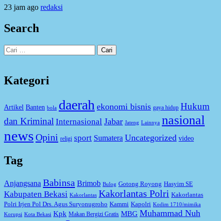
23 jam ago
redaksi
Search
Cari
untuk:
Kategori
daerah
Hukum
ekonomi bisnis
Artikel
Banten
gaya hidup
bola
nasional
dan Kriminal
Jabar
Internasional
Jateng
Lainnya
news
Opini
Uncategorized
sport
Sumatera
video
religi
Tag
Babinsa
Anjangsana
Brimob
Gotong Royong
Hasyim SE
Bulog
Kakorlantas Polri
Kabupaten Bekasi
Kakorlantas
Kakorlantas
Kapolri
Polri Irjen Pol Drs. Agus Suryonugroho
Kammi
Kodim 1710/mimika
Muhammad Nuh
MBG
Kpk
Makan Bergizi Gratis
Korupsi
Kota Bekasi