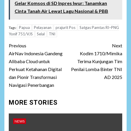
Gelar Komsos di SD Inpres Iwur: Tanamkan
Cinta Tanah Air Lewat Lagu Nasional & PBB
Papua
Pelayanan
prajurit Pos
Satgas Pamtas RI–PNG
Tags:
Yonif 751/VJS
Selal
TNI
Post
Previous
Next
navigation
AirNav Indonesia Gandeng
Kodim 1710/Mimika
Alibaba Cloud untuk
Terima Kunjungan Tim
Perkuat Ketahanan Digital
Penilai Lomba Binter TNI
dan Pionir Transformasi
AD 2025
Navigasi Penerbangan
MORE STORIES
NEWS