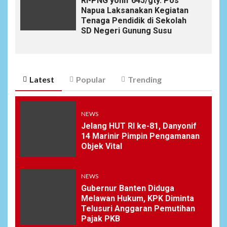
RI-PNG yonif 645/gty. Pos
Napua Laksanakan Kegiatan
Tenaga Pendidik di Sekolah
SD Negeri Gunung Susu
Latest
Popular
Trending
NEWS
Jelang HUT RI ke-81, Danyonif
14 Marinir Pimpin Pengamanan
Objek Vital
NEWS
Gubernur Banten Diduga
Melawan Hukum, KPK Diminta
Telusuri Anggaran Pemutihan
Pajak PKB