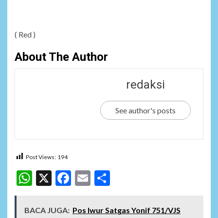
( Red )
About The Author
redaksi
See author's posts
Post Views:
194
WhatsApp
X
Facebook
Email
Share
BACA JUGA:
Pos Iwur Satgas Yonif 751/VJS