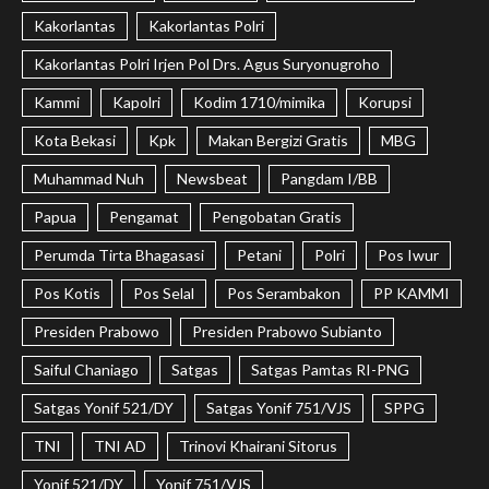
Kakorlantas
Kakorlantas Polri
Kakorlantas Polri Irjen Pol Drs. Agus Suryonugroho
Kammi
Kapolri
Kodim 1710/mimika
Korupsi
Kota Bekasi
Kpk
Makan Bergizi Gratis
MBG
Muhammad Nuh
Newsbeat
Pangdam I/BB
Papua
Pengamat
Pengobatan Gratis
Perumda Tirta Bhagasasi
Petani
Polri
Pos Iwur
Pos Kotis
Pos Selal
Pos Serambakon
PP KAMMI
Presiden Prabowo
Presiden Prabowo Subianto
Saiful Chaniago
Satgas
Satgas Pamtas RI-PNG
Satgas Yonif 521/DY
Satgas Yonif 751/VJS
SPPG
TNI
TNI AD
Trinovi Khairani Sitorus
Yonif 521/DY
Yonif 751/VJS