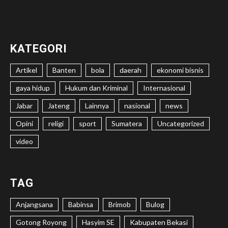
KATEGORI
Artikel
Banten
bola
daerah
ekonomi bisnis
gaya hidup
Hukum dan Kriminal
Internasional
Jabar
Jateng
Lainnya
nasional
news
Opini
religi
sport
Sumatera
Uncategorized
video
TAG
Anjangsana
Babinsa
Brimob
Bulog
Gotong Royong
Hasyim SE
Kabupaten Bekasi