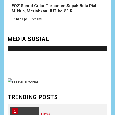
FOZ Sumut Gelar Turnamen Sepak Bola Piala
M. Nuh, Meriahkan HUT ke-81 RI
1 hari ago
redaksi
MEDIA SOSIAL
Social menu is not set. You need to create menu and
assign it to Social Menu on Menu Settings.
TRENDING POSTS
1
NEWS