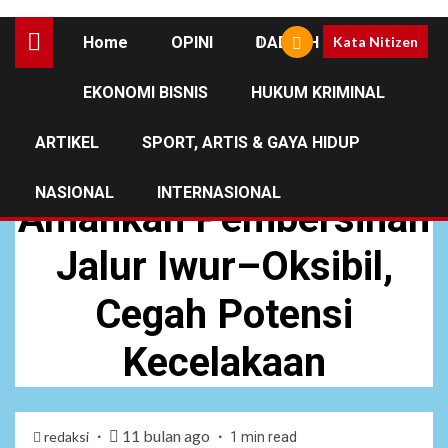
Home
OPINI
DAERAH
Kata Nitizen
EKONOMI BISNIS
HUKUM KRIMINAL
DAERAH
NEWS
ARTIKEL
SPORT, ARTIS & GAYA HIDUP
Prajurit Pos Selal
NASIONAL
INTERNASIONAL
Amankan Pembersihan
Jalur Iwur–Oksibil,
Cegah Potensi
Kecelakaan
11 bulan ago
redaksi
1 min read