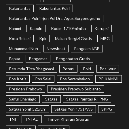
Kakorlantas
Kakorlantas Polri
Kakorlantas Polri Irjen Pol Drs. Agus Suryonugroho
Kammi
Kapolri
Kodim 1710/mimika
Korupsi
Kota Bekasi
Kpk
Makan Bergizi Gratis
MBG
Muhammad Nuh
Newsbeat
Pangdam I/BB
Papua
Pengamat
Pengobatan Gratis
Perumda Tirta Bhagasasi
Petani
Polri
Pos Iwur
Pos Kotis
Pos Selal
Pos Serambakon
PP KAMMI
Presiden Prabowo
Presiden Prabowo Subianto
Saiful Chaniago
Satgas
Satgas Pamtas RI-PNG
Satgas Yonif 521/DY
Satgas Yonif 751/VJS
SPPG
TNI
TNI AD
Trinovi Khairani Sitorus