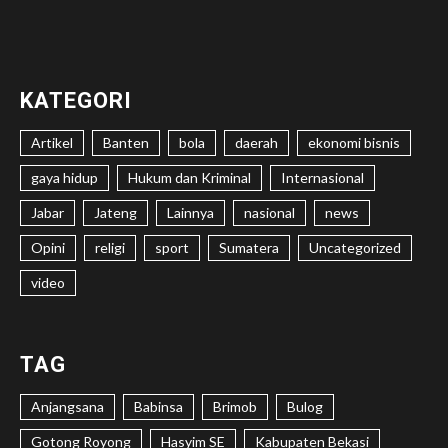
KATEGORI
Artikel
Banten
bola
daerah
ekonomi bisnis
gaya hidup
Hukum dan Kriminal
Internasional
Jabar
Jateng
Lainnya
nasional
news
Opini
religi
sport
Sumatera
Uncategorized
video
TAG
Anjangsana
Babinsa
Brimob
Bulog
Gotong Royong
Hasyim SE
Kabupaten Bekasi