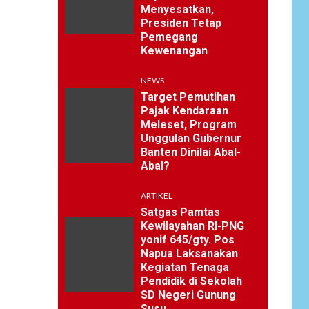
Menyesatkan,
Presiden Tetap
Pemegang
Kewenangan
NEWS
Target Pemutihan
Pajak Kendaraan
Meleset, Program
Unggulan Gubernur
Banten Dinilai Abal-
Abal?
ARTIKEL
Satgas Pamtas
Kewilayahan RI-PNG
yonif 645/gty. Pos
Napua Laksanakan
Kegiatan Tenaga
Pendidik di Sekolah
SD Negeri Gunung
Susu