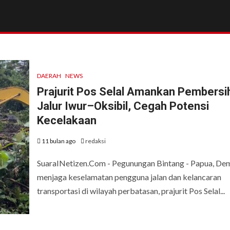
DAERAH
NEWS
Prajurit Pos Selal Amankan Pembersi
Jalur Iwur–Oksibil, Cegah Potensi
Kecelakaan
11 bulan ago
redaksi
SuaraINetizen.Com - Pegunungan Bintang - Papua, De
menjaga keselamatan pengguna jalan dan kelancaran
transportasi di wilayah perbatasan, prajurit Pos Selal...