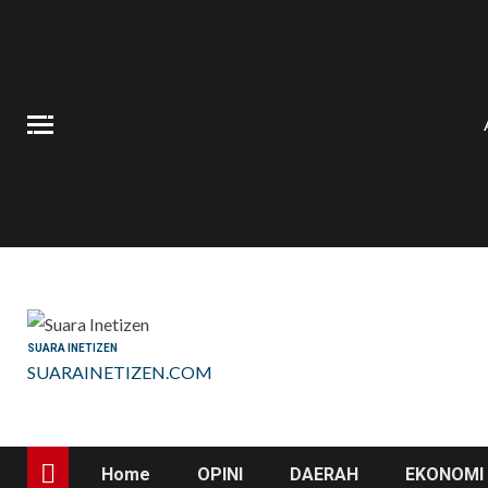
Skip
to
content
SUARA INETIZEN
SUARAINETIZEN.COM
Home
OPINI
DAERAH
EKONOMI 