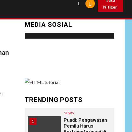
Kata
Nitizen
MEDIA SOSIAL
Social menu is not set. You need to create
han
menu and assign it to Social Menu on Menu
Settings.
mi
TRENDING POSTS
NEWS
Puadi: Pengawasan
1
Pemilu Harus
Bertransformasi di