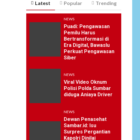
Latest
Popular
Trending
NEWS
Puadi: Pengawasan
Pemilu Harus
Bertransformasi di
Era Digital, Bawaslu
Perkuat Pengawasan
Siber
NEWS
Viral Video Oknum
Polisi Polda Sumbar
diduga Aniaya Driver
NEWS
Dewan Penasehat
Sambar.id: Isu
Surpres Pergantian
Kapolri Dinilai