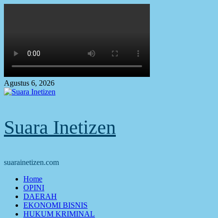
Skip
to
content
Agustus 6, 2026
Suara Inetizen
suarainetizen.com
Primary
Home
Menu
OPINI
DAERAH
EKONOMI BISNIS
HUKUM KRIMINAL