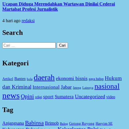
Ucapan Diduga Merendahkan Wartawan Dinilai Cederai
Martabat Profesi Jurnalistik
4 hari ago
redaksi
Search
Cari
untuk:
Kategori
daerah
Hukum
ekonomi bisnis
Artikel
Banten
gaya hidup
bola
nasional
dan Kriminal
Jabar
Internasional
Jateng
Lainnya
news
Opini
Uncategorized
sport
Sumatera
video
religi
Tag
Babinsa
Anjangsana
Brimob
Gotong Royong
Hasyim SE
Bulog