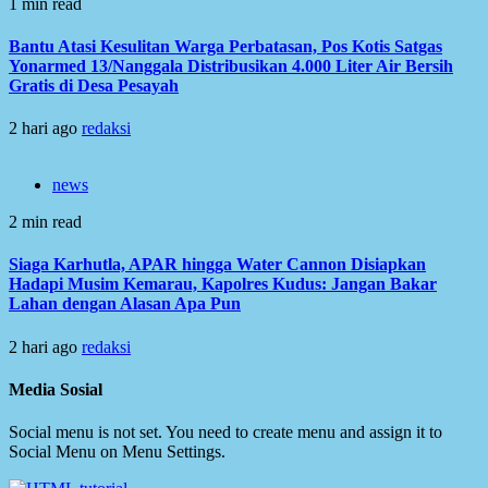
1 min read
Bantu Atasi Kesulitan Warga Perbatasan, Pos Kotis Satgas
Yonarmed 13/Nanggala Distribusikan 4.000 Liter Air Bersih
Gratis di Desa Pesayah
2 hari ago
redaksi
news
2 min read
Siaga Karhutla, APAR hingga Water Cannon Disiapkan
Hadapi Musim Kemarau, Kapolres Kudus: Jangan Bakar
Lahan dengan Alasan Apa Pun
2 hari ago
redaksi
Media Sosial
Social menu is not set. You need to create menu and assign it to
Social Menu on Menu Settings.