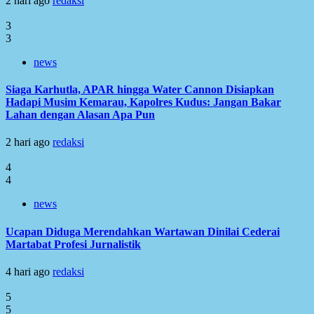
2 hari ago
redaksi
3
3
news
Siaga Karhutla, APAR hingga Water Cannon Disiapkan
Hadapi Musim Kemarau, Kapolres Kudus: Jangan Bakar
Lahan dengan Alasan Apa Pun
2 hari ago
redaksi
4
4
news
Ucapan Diduga Merendahkan Wartawan Dinilai Cederai
Martabat Profesi Jurnalistik
4 hari ago
redaksi
5
5