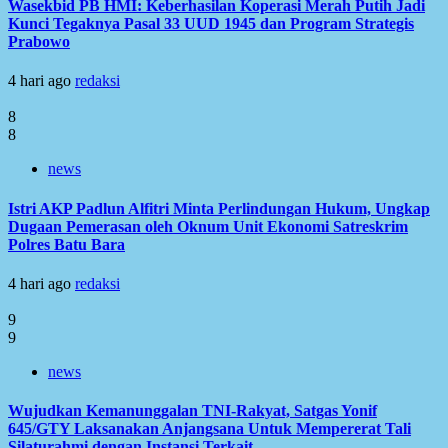
Wasekbid PB HMI: Keberhasilan Koperasi Merah Putih Jadi
Kunci Tegaknya Pasal 33 UUD 1945 dan Program Strategis
Prabowo
4 hari ago
redaksi
8
8
news
Istri AKP Padlun Alfitri Minta Perlindungan Hukum, Ungkap
Dugaan Pemerasan oleh Oknum Unit Ekonomi Satreskrim
Polres Batu Bara
4 hari ago
redaksi
9
9
news
Wujudkan Kemanunggalan TNI-Rakyat, Satgas Yonif
645/GTY Laksanakan Anjangsana Untuk Mempererat Tali
Silaturahmi dengan Instansi Terkait