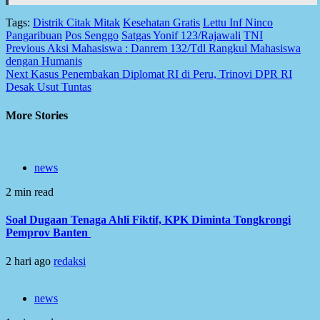
Tags:
Distrik Citak Mitak
Kesehatan Gratis
Lettu Inf Ninco
Pangaribuan
Pos Senggo
Satgas Yonif 123/Rajawali
TNI
Post
Previous
Aksi Mahasiswa : Danrem 132/Tdl Rangkul Mahasiswa
dengan Humanis
navigation
Next
Kasus Penembakan Diplomat RI di Peru, Trinovi DPR RI
Desak Usut Tuntas
More Stories
news
2 min read
Soal Dugaan Tenaga Ahli Fiktif, KPK Diminta Tongkrongi
Pemprov Banten
2 hari ago
redaksi
news