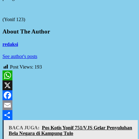
(Yonif 123)
About The Author
redaksi
See author's posts
Post Views:
193
WhatsApp
X
Facebook
Email
Share
BACA JUGA:
Pos Kotis Yonif 751/VJS Gelar Penyuluhan
Bela Negara di Kampung Tulo