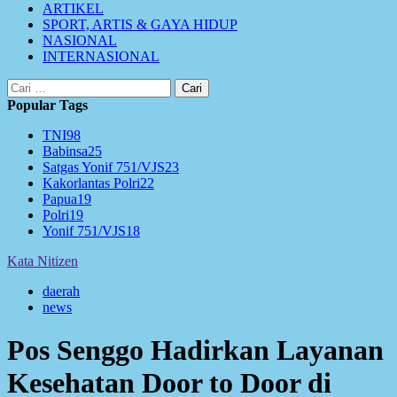
ARTIKEL
SPORT, ARTIS & GAYA HIDUP
NASIONAL
INTERNASIONAL
Cari
untuk:
Popular Tags
TNI
98
Babinsa
25
Satgas Yonif 751/VJS
23
Kakorlantas Polri
22
Papua
19
Polri
19
Yonif 751/VJS
18
Kata Nitizen
daerah
news
Pos Senggo Hadirkan Layanan
Kesehatan Door to Door di