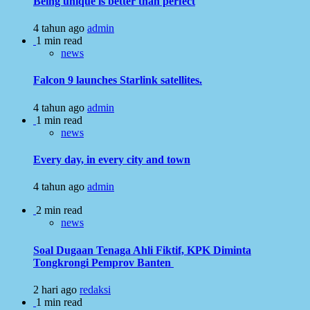
Being unique is better than perfect
4 tahun ago
admin
1 min read
news
Falcon 9 launches Starlink satellites.
4 tahun ago
admin
1 min read
news
Every day, in every city and town
4 tahun ago
admin
2 min read
news
Soal Dugaan Tenaga Ahli Fiktif, KPK Diminta
Tongkrongi Pemprov Banten
2 hari ago
redaksi
1 min read