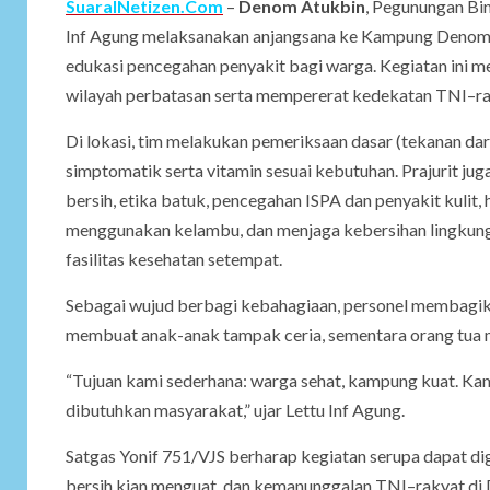
SuaraINetizen.Com
–
Denom Atukbin
, Pegunungan Bin
Inf Agung melaksanakan anjangsana ke Kampung Denom 
edukasi pencegahan penyakit bagi warga. Kegiatan ini m
wilayah perbatasan serta mempererat kedekatan TNI–ra
Di lokasi, tim melakukan pemeriksaan dasar (tekanan dar
simptomatik serta vitamin sesuai kebutuhan. Prajurit ju
bersih, etika batuk, pencegahan ISPA dan penyakit kuli
menggunakan kelambu, dan menjaga kebersihan lingkunga
fasilitas kesehatan setempat.
Sebagai wujud berbagi kebahagiaan, personel membagik
membuat anak-anak tampak ceria, sementara orang tua m
“Tujuan kami sederhana: warga sehat, kampung kuat. Ka
dibutuhkan masyarakat,” ujar Lettu Inf Agung.
Satgas Yonif 751/VJS berharap kegiatan serupa dapat dig
bersih kian menguat, dan kemanunggalan TNI–rakyat di 