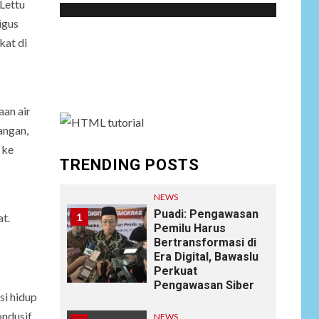
Lettu
igus
Social menu is not set. You need to create
kat di
menu and assign it to Social Menu on Menu
Settings.
aan air
angan,
 ke
TRENDING POSTS
NEWS
Puadi: Pengawasan
1
t.
Pemilu Harus
Bertransformasi di
Era Digital, Bawaslu
Perkuat
Pengawasan Siber
si hidup
ndusif.
NEWS