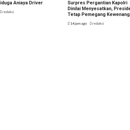
iduga Aniaya Driver
Surpres Pergantian Kapolri
Dinilai Menyesatkan, Presid
redaksi
Tetap Pemegang Kewenang
14 jam ago
redaksi