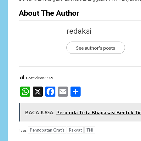
About The Author
redaksi
See author's posts
Post Views:
165
WhatsApp
X
Facebook
Email
Share
BACA JUGA:
Perumda Tirta Bhagasasi Bentuk Ti
Pengobatan Gratis
Rakyat
TNI
Tags: