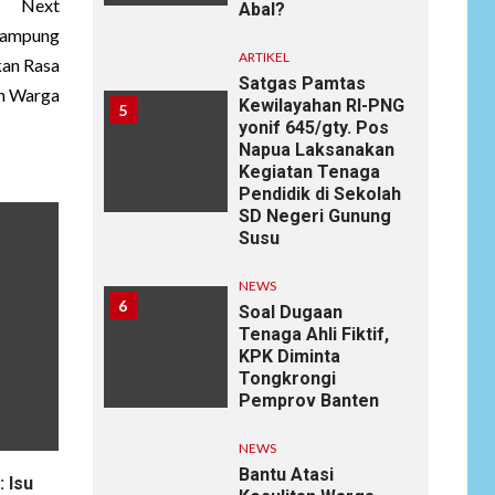
Next
Abal?
 Kampung
ARTIKEL
kan Rasa
Satgas Pamtas
n Warga
Kewilayahan RI-PNG
5
yonif 645/gty. Pos
Napua Laksanakan
Kegiatan Tenaga
Pendidik di Sekolah
SD Negeri Gunung
Susu
NEWS
6
Soal Dugaan
Tenaga Ahli Fiktif,
KPK Diminta
Tongkrongi
Pemprov Banten
NEWS
Bantu Atasi
 Isu