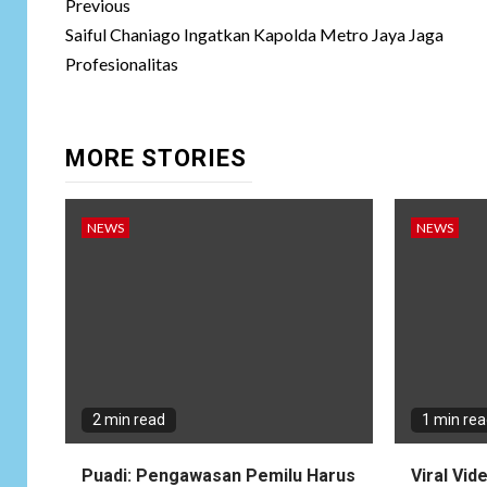
Post
Previous
navigation
Saiful Chaniago Ingatkan Kapolda Metro Jaya Jaga
Profesionalitas
MORE STORIES
NEWS
NEWS
2 min read
1 min re
Puadi: Pengawasan Pemilu Harus
Viral Vid