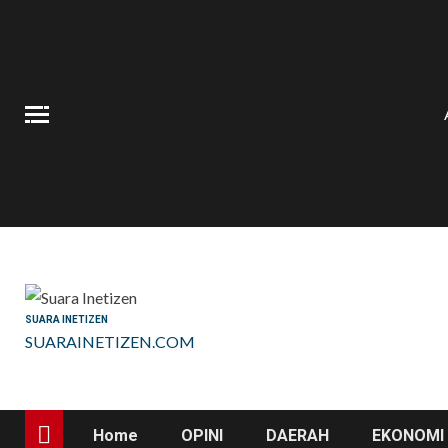
Skip
to
content
SUARA INETIZEN
SUARAINETIZEN.COM
Home
OPINI
DAERAH
EKONOMI 