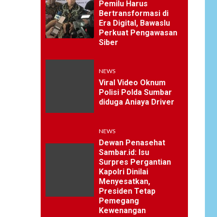
Pemilu Harus
Bertransformasi di
Era Digital, Bawaslu
Perkuat Pengawasan
Siber
NEWS
Viral Video Oknum
Polisi Polda Sumbar
diduga Aniaya Driver
NEWS
Dewan Penasehat
Sambar.id: Isu
Surpres Pergantian
Kapolri Dinilai
Menyesatkan,
Presiden Tetap
Pemegang
Kewenangan