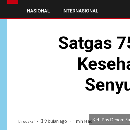
NASIONAL
INTERNASIONAL
Satgas 7
Keseha
Seny
Ket :Pos Denom Sat
9 bulan ago
redaksi
1 min read