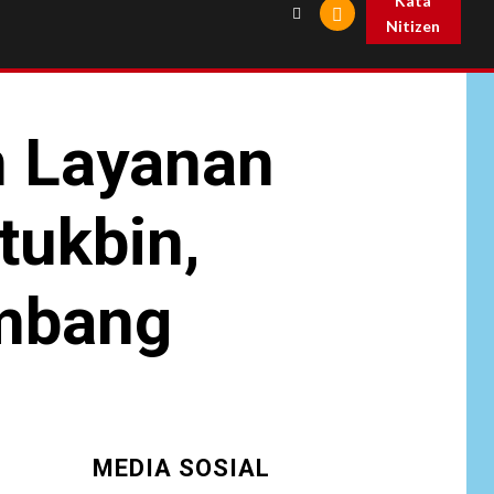
Kata
Nitizen
n Layanan
tukbin,
mbang
MEDIA SOSIAL