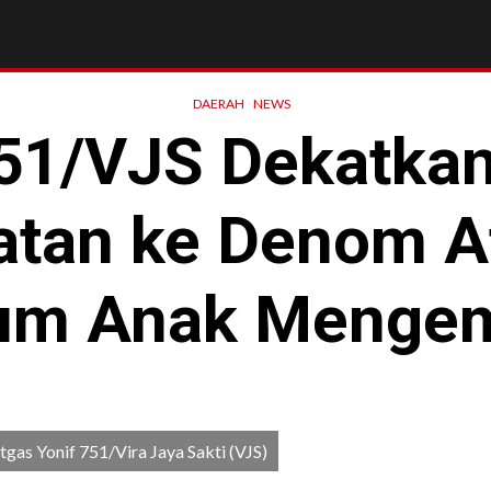
DAERAH
NEWS
51/VJS Dekatka
tan ke Denom A
um Anak Menge
gas Yonif 751/Vira Jaya Sakti (VJS)