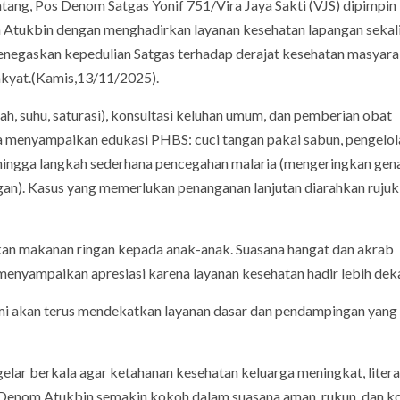
tang, Pos Denom Satgas Yonif 751/Vira Jaya Sakti (VJS) dipimpin 
Atukbin dengan menghadirkan layanan kesehatan lapangan sekal
enegaskan kepedulian Satgas terhadap derajat kesehatan masyara
kyat.(Kamis,13/11/2025).
ah, suhu, saturasi), konsultasi keluhan umum, dan pemberian obat
ga menyampaikan edukasi PHBS: cuci tangan pakai sabun, pengelol
t, hingga langkah sederhana pencegahan malaria (mengeringkan gen
n). Kasus yang memerlukan penanganan lanjutan diarahkan rujuk
an makanan ringan kepada anak-anak. Suasana hangat dan akrab
enyampaikan apresiasi karena layanan kesehatan hadir lebih deka
mi akan terus mendekatkan layanan dasar dan pendampingan yang
elar berkala agar ketahanan kesehatan keluarga meningkat, litera
Denom Atukbin semakin kokoh dalam suasana aman, rukun, dan ko