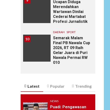
9
Ucapan Diduga
Merendahkan
Wartawan Dinilai
Cederai Martabat
Profesi Jurnalistik
DAERAH
SPORT
Semarak Malam
10
Final PB Nawala Cup
2026, RT 09 Raih
Gelar Juara di Puri
Nawala Permai RW
010
Latest
Popular
Trending
NEWS
Puadi: Pengawasan