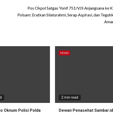
Pos Okpol Satgas Yonif 751/VJS Anjangsana ke
Polsam: Eratkan Silaturahmi, Serap Aspirasi, dan Teguh
Ama
NEWS
ad
2 min read
eo Oknum Polisi Polda
Dewan Penasehat Sambar.id: