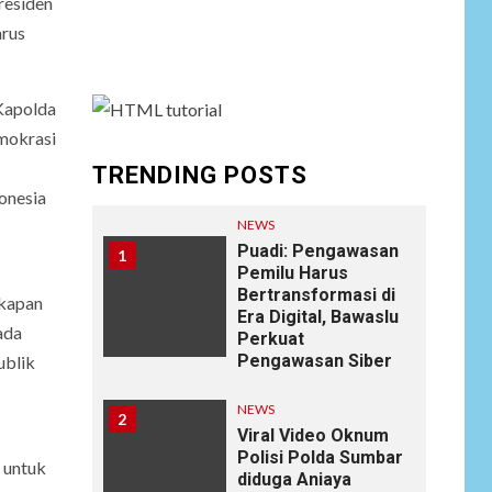
residen
menu and assign it to Social Menu on Menu
arus
Settings.
Kapolda
emokrasi
TRENDING POSTS
onesia
NEWS
Puadi: Pengawasan
1
Pemilu Harus
Bertransformasi di
gkapan
Era Digital, Bawaslu
ada
Perkuat
Pengawasan Siber
ublik
NEWS
2
Viral Video Oknum
Polisi Polda Sumbar
 untuk
diduga Aniaya