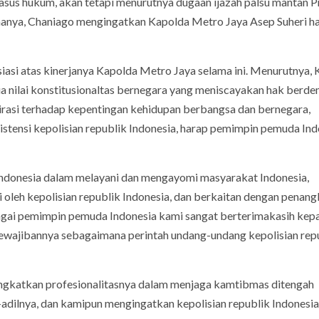
kasus hukum, akan tetapi menurutnya dugaan ijazah palsu mantan P
renanya, Chaniago mengingatkan Kapolda Metro Jaya Asep Suheri h
i atas kinerjanya Kapolda Metro Jaya selama ini. Menurutnya, 
 nilai konstitusionaltas bernegara yang meniscayakan hak berd
rasi terhadap kepentingan kehidupan berbangsa dan bernegara,
stensi kepolisian republik Indonesia, harap pemimpin pemuda Ind
 Indonesia dalam melayani dan mengayomi masyarakat Indonesia,
i oleh kepolisian republik Indonesia, dan berkaitan dengan penan
bagai pemimpin pemuda Indonesia kami sangat berterimakasih kep
kewajibannya sebagaimana perintah undang-undang kepolisian rep
ningkatkan profesionalitasnya dalam menjaga kamtibmas ditengah
adilnya, dan kamipun mengingatkan kepolisian republik Indonesia