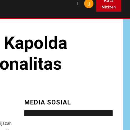
Kata
Nitizen
n Kapolda
onalitas
MEDIA SOSIAL
ijazah
Social menu is not set. You need to create