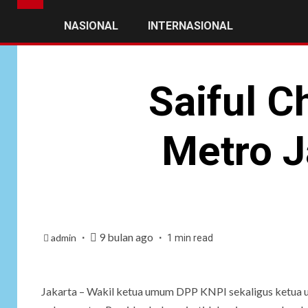
NASIONAL
INTERNASIONAL
Saiful C
Metro J
9 bulan ago
admin
1 min read
Jakarta – Wakil ketua umum DPP KNPI sekaligus ketua u