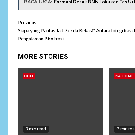
BACA JUGA:
Formasi Desak BNN Lakukan Tes Urin
Post
Previous
navigation
Siapa yang Pantas Jadi Sekda Bekasi? Antara Integritas 
Pengalaman Birokrasi
MORE STORIES
OPINI
NASIONAL
3 min read
2 min re