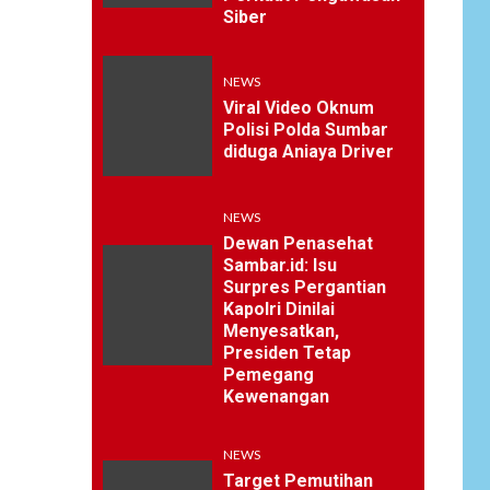
Siber
NEWS
Viral Video Oknum
Polisi Polda Sumbar
diduga Aniaya Driver
NEWS
Dewan Penasehat
Sambar.id: Isu
Surpres Pergantian
Kapolri Dinilai
Menyesatkan,
Presiden Tetap
Pemegang
Kewenangan
NEWS
Target Pemutihan