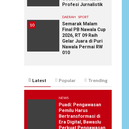
Profesi Jurnalistik
DAERAH
SPORT
Semarak Malam
10
Final PB Nawala Cup
2026, RT 09 Raih
Gelar Juara di Puri
Nawala Permai RW
010
Latest
Popular
Trending
NEWS
Puadi: Pengawasan
Pemilu Harus
Bertransformasi di
Era Digital, Bawaslu
Perkuat Pengawasan