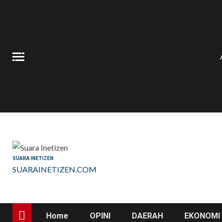
Skip
to
content
SUARA INETIZEN
SUARAINETIZEN.COM
Home
OPINI
DAERAH
EKONOMI 