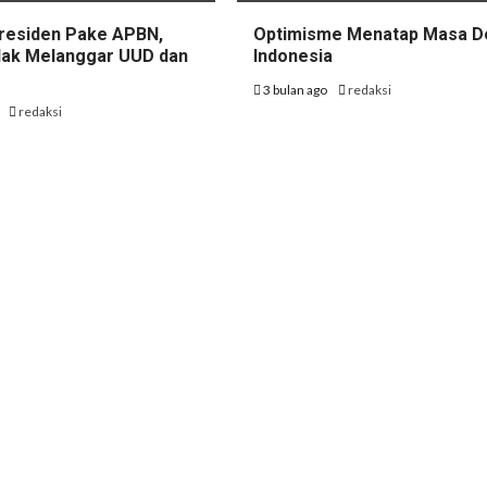
residen Pake APBN,
Optimisme Menatap Masa D
idak Melanggar UUD dan
Indonesia
3 bulan ago
redaksi
o
redaksi