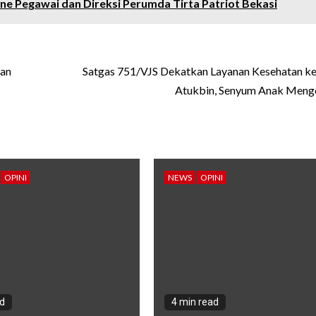
e Pegawai dan Direksi Perumda Tirta Patriot Bekasi
dan
Satgas 751/VJS Dekatkan Layanan Kesehatan k
Atukbin, Senyum Anak Men
OPINI
NEWS
OPINI
ad
4 min read