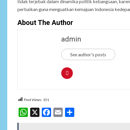
tidak terjebak dalam dinamika politik kebangsaan, kare
perbaikan guna menguatkan kemajuan Indonesia kedepan
About The Author
admin
See author's posts
Post Views:
151
WhatsApp
X
Facebook
Email
Share