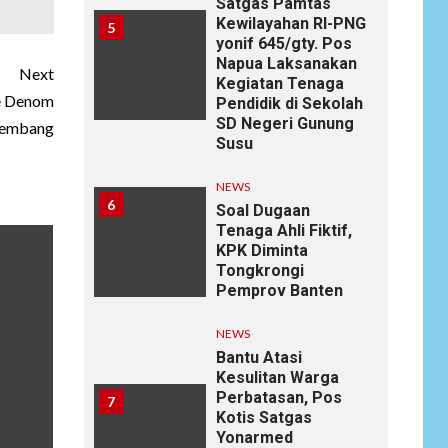
Satgas Pamtas
Kewilayahan RI-PNG
5
yonif 645/gty. Pos
Napua Laksanakan
Next
Kegiatan Tenaga
e Denom
Pendidik di Sekolah
SD Negeri Gunung
gembang
Susu
NEWS
6
Soal Dugaan
Tenaga Ahli Fiktif,
KPK Diminta
Tongkrongi
Pemprov Banten
NEWS
Bantu Atasi
Kesulitan Warga
Perbatasan, Pos
7
Kotis Satgas
Yonarmed