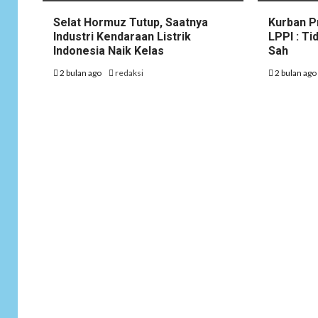
Selat Hormuz Tutup, Saatnya
Kurban P
Industri Kendaraan Listrik
LPPI : T
Indonesia Naik Kelas
Sah
2 bulan ago
redaksi
2 bulan ag