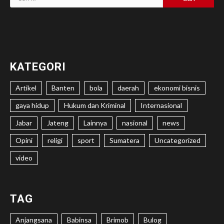
untuk:
KATEGORI
Artikel
Banten
bola
daerah
ekonomi bisnis
gaya hidup
Hukum dan Kriminal
Internasional
Jabar
Jateng
Lainnya
nasional
news
Opini
religi
sport
Sumatera
Uncategorized
video
TAG
Anjangsana
Babinsa
Brimob
Bulog