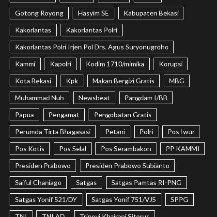
Gotong Royong
Hasyim SE
Kabupaten Bekasi
Kakorlantas
Kakorlantas Polri
Kakorlantas Polri Irjen Pol Drs. Agus Suryonugroho
Kammi
Kapolri
Kodim 1710/mimika
Korupsi
Kota Bekasi
Kpk
Makan Bergizi Gratis
MBG
Muhammad Nuh
Newsbeat
Pangdam I/BB
Papua
Pengamat
Pengobatan Gratis
Perumda Tirta Bhagasasi
Petani
Polri
Pos Iwur
Pos Kotis
Pos Selal
Pos Serambakon
PP KAMMI
Presiden Prabowo
Presiden Prabowo Subianto
Saiful Chaniago
Satgas
Satgas Pamtas RI-PNG
Satgas Yonif 521/DY
Satgas Yonif 751/VJS
SPPG
TNI
TNI AD
Trinovi Khairani Sitorus