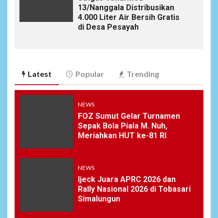
13/Nanggala Distribusikan
4.000 Liter Air Bersih Gratis
di Desa Pesayah
Latest
Popular
Trending
NEWS
FOZ Sumut Gelar Turnamen
Sepak Bola Piala M. Nuh,
Meriahkan HUT ke-81 RI
NEWS
Ijeck Juara APRC 2026 dan
Rally Nasional 2026 di Tobasari
Simalungun