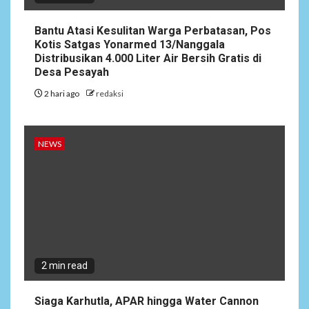
Bantu Atasi Kesulitan Warga Perbatasan, Pos
4
NEWS
Kotis Satgas Yonarmed 13/Nanggala
Ucapan Diduga
Distribusikan 4.000 Liter Air Bersih Gratis di
Merendahkan Wartawan
Desa Pesayah
Dinilai Cederai Martabat
Profesi Jurnalistik
2 hari ago
redaksi
5
DAERAH
SPORT
NEWS
Semarak Malam Final PB
Nawala Cup 2026, RT 09 Raih
Gelar Juara di Puri Nawala
Permai RW 010
2 min read
Siaga Karhutla, APAR hingga Water Cannon