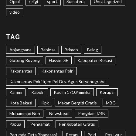
Opini
religi
sport
Sumatera
Uncategorized
video
TAG
Anjangsana
Babinsa
Brimob
Bulog
Gotong Royong
Hasyim SE
Kabupaten Bekasi
Kakorlantas
Kakorlantas Polri
Kakorlantas Polri Irjen Pol Drs. Agus Suryonugroho
Kammi
Kapolri
Kodim 1710/mimika
Korupsi
Kota Bekasi
Kpk
Makan Bergizi Gratis
MBG
Muhammad Nuh
Newsbeat
Pangdam I/BB
Papua
Pengamat
Pengobatan Gratis
Perumda Tirta Bhagasasi
Petani
Polri
Pos Iwur