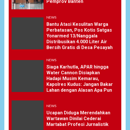
Pemprov Banten
6
NEWS
NEWS
Pemprov Banten Diduga
Bantu Atasi Kesulitan Warga
Kelola Tenaga Ahli Fiktif,
Perbatasan, Pos Kotis Satgas
Andra Soni Diminta
Yonarmed 13/Nanggala
Ngomong
Distribusikan 4.000 Liter Air
Bersih Gratis di Desa Pesayah
NEWS
7
NEWS
Wasekbid PB HMI:
Keberhasilan Koperasi
Siaga Karhutla, APAR hingga
Merah Putih Jadi Kunci
Water Cannon Disiapkan
Tegaknya Pasal 33 UUD
Hadapi Musim Kemarau,
1945 dan Program Strategis
Kapolres Kudus: Jangan Bakar
Prabowo
Lahan dengan Alasan Apa Pun
NEWS
NEWS
8
Ucapan Diduga Merendahkan
Istri AKP Padlun Alfitri Minta
Wartawan Dinilai Cederai
Perlindungan Hukum,
Martabat Profesi Jurnalistik
Ungkap Dugaan Pemerasan