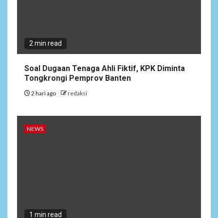
Soal Dugaan Tenaga Ahli
Fiktif, KPK Diminta
Tongkrongi Pemprov
Banten
2 min read
NEWS
Soal Dugaan Tenaga Ahli Fiktif, KPK Diminta
2
Bantu Atasi Kesulitan Warga
Tongkrongi Pemprov Banten
Perbatasan, Pos Kotis
2 hari ago
redaksi
Satgas Yonarmed
13/Nanggala Distribusikan
4.000 Liter Air Bersih Gratis
di Desa Pesayah
NEWS
NEWS
3
Siaga Karhutla, APAR hingga
Water Cannon Disiapkan
Hadapi Musim Kemarau,
Kapolres Kudus: Jangan
Bakar Lahan dengan Alasan
Apa Pun
1 min read