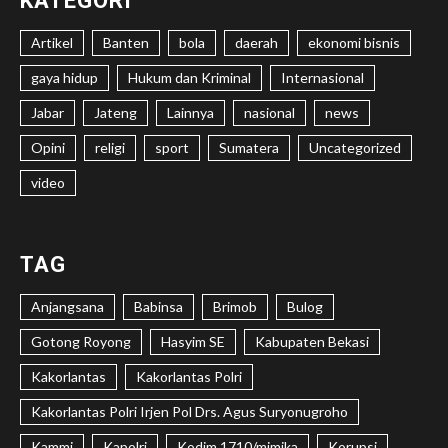
KATEGORI
Artikel
Banten
bola
daerah
ekonomi bisnis
gaya hidup
Hukum dan Kriminal
Internasional
Jabar
Jateng
Lainnya
nasional
news
Opini
religi
sport
Sumatera
Uncategorized
video
TAG
Anjangsana
Babinsa
Brimob
Bulog
Gotong Royong
Hasyim SE
Kabupaten Bekasi
Kakorlantas
Kakorlantas Polri
Kakorlantas Polri Irjen Pol Drs. Agus Suryonugroho
Kammi
Kapolri
Kodim 1710/mimika
Korupsi