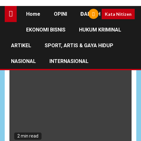
Home
OPINI
DAERAH
Kata Nitizen
EKONOMI BISNIS
HUKUM KRIMINAL
Roy Surya dkk Tersangka
ARTIKEL
SPORT, ARTIS & GAYA HIDUP
NASIONAL
INTERNASIONAL
2 min read