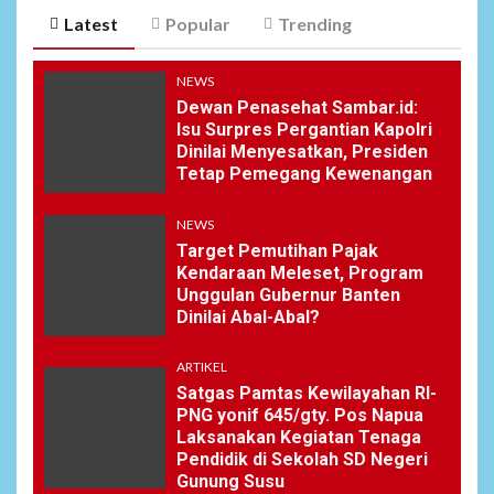
Latest
Popular
Trending
NEWS
Dewan Penasehat Sambar.id:
Isu Surpres Pergantian Kapolri
Dinilai Menyesatkan, Presiden
Tetap Pemegang Kewenangan
NEWS
Target Pemutihan Pajak
Kendaraan Meleset, Program
Unggulan Gubernur Banten
Dinilai Abal-Abal?
ARTIKEL
Satgas Pamtas Kewilayahan RI-
PNG yonif 645/gty. Pos Napua
Laksanakan Kegiatan Tenaga
Pendidik di Sekolah SD Negeri
Gunung Susu