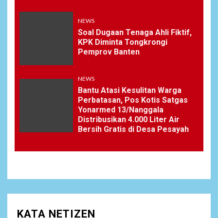
NEWS
Soal Dugaan Tenaga Ahli Fiktif,
KPK Diminta Tongkrongi
Pemprov Banten
NEWS
Bantu Atasi Kesulitan Warga
Perbatasan, Pos Kotis Satgas
Yonarmed 13/Nanggala
Distribusikan 4.000 Liter Air
Bersih Gratis di Desa Pesayah
KATA NETIZEN