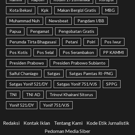
Kota Bekasi
Kpk
Makan Bergizi Gratis
MBG
Muhammad Nuh
Newsbeat
Pangdam I/BB
Papua
Pengamat
Pengobatan Gratis
Perumda Tirta Bhagasasi
Petani
Polri
Pos Iwur
Pos Kotis
Pos Selal
Pos Serambakon
PP KAMMI
Presiden Prabowo
Presiden Prabowo Subianto
Saiful Chaniago
Satgas
Satgas Pamtas RI-PNG
Satgas Yonif 521/DY
Satgas Yonif 751/VJS
SPPG
TNI
TNI AD
Trinovi Khairani Sitorus
Yonif 521/DY
Yonif 751/VJS
Redaksi
Kontak Iklan
Tentang Kami
Kode Etik Jurnalistik
Pedoman Media Siber