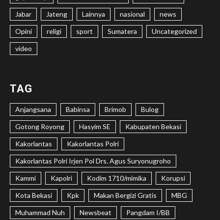
Jabar
Jateng
Lainnya
nasional
news
Opini
religi
sport
Sumatera
Uncategorized
video
TAG
Anjangsana
Babinsa
Brimob
Bulog
Gotong Royong
Hasyim SE
Kabupaten Bekasi
Kakorlantas
Kakorlantas Polri
Kakorlantas Polri Irjen Pol Drs. Agus Suryonugroho
Kammi
Kapolri
Kodim 1710/mimika
Korupsi
Kota Bekasi
Kpk
Makan Bergizi Gratis
MBG
Muhammad Nuh
Newsbeat
Pangdam I/BB