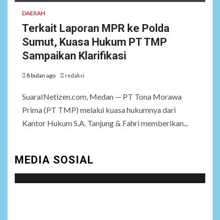
DAERAH
Terkait Laporan MPR ke Polda
Sumut, Kuasa Hukum PT TMP
Sampaikan Klarifikasi
8 bulan ago
redaksi
SuaraINetizen.com, Medan — PT Tona Morawa
Prima (PT TMP) melalui kuasa hukumnya dari
Kantor Hukum S.A. Tanjung & Fahri memberikan...
MEDIA SOSIAL
Social menu is not set. You need to create menu and
assign it to Social Menu on Menu Settings.