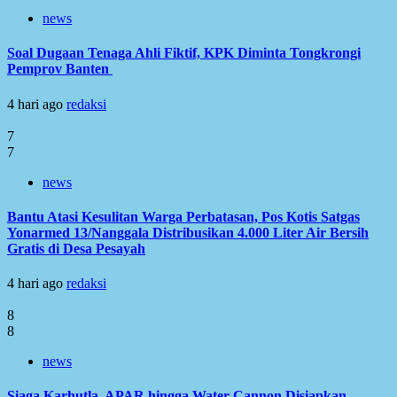
news
Soal Dugaan Tenaga Ahli Fiktif, KPK Diminta Tongkrongi
Pemprov Banten
4 hari ago
redaksi
7
7
news
Bantu Atasi Kesulitan Warga Perbatasan, Pos Kotis Satgas
Yonarmed 13/Nanggala Distribusikan 4.000 Liter Air Bersih
Gratis di Desa Pesayah
4 hari ago
redaksi
8
8
news
Siaga Karhutla, APAR hingga Water Cannon Disiapkan