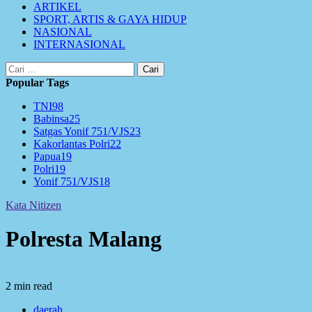
ARTIKEL
SPORT, ARTIS & GAYA HIDUP
NASIONAL
INTERNASIONAL
Cari
untuk:
Popular Tags
TNI
98
Babinsa
25
Satgas Yonif 751/VJS
23
Kakorlantas Polri
22
Papua
19
Polri
19
Yonif 751/VJS
18
Kata Nitizen
Polresta Malang
2 min read
daerah