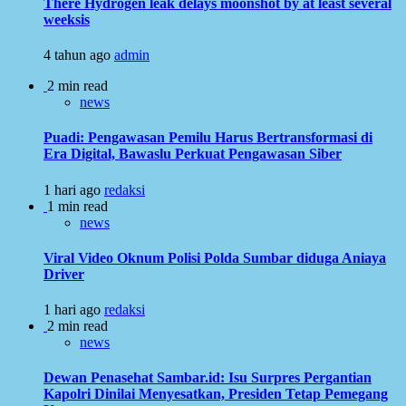
There Hydrogen leak delays moonshot by at least several
weeksis
4 tahun ago
admin
2 min read
news
Puadi: Pengawasan Pemilu Harus Bertransformasi di
Era Digital, Bawaslu Perkuat Pengawasan Siber
1 hari ago
redaksi
1 min read
news
Viral Video Oknum Polisi Polda Sumbar diduga Aniaya
Driver
1 hari ago
redaksi
2 min read
news
Dewan Penasehat Sambar.id: Isu Surpres Pergantian
Kapolri Dinilai Menyesatkan, Presiden Tetap Pemegang