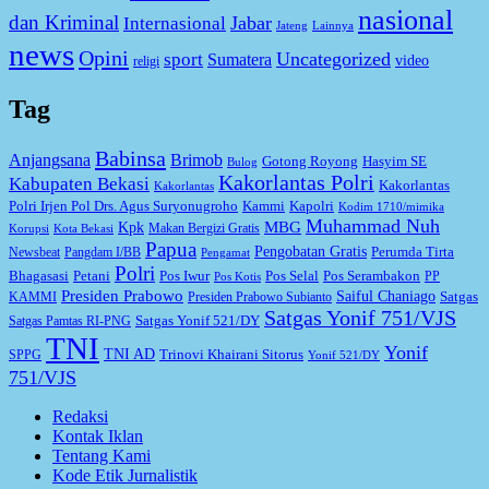
nasional
dan Kriminal
Jabar
Internasional
Jateng
Lainnya
news
Opini
Uncategorized
sport
Sumatera
video
religi
Tag
Babinsa
Anjangsana
Brimob
Gotong Royong
Hasyim SE
Bulog
Kakorlantas Polri
Kabupaten Bekasi
Kakorlantas
Kakorlantas
Kapolri
Polri Irjen Pol Drs. Agus Suryonugroho
Kammi
Kodim 1710/mimika
Muhammad Nuh
MBG
Kpk
Makan Bergizi Gratis
Korupsi
Kota Bekasi
Papua
Pengobatan Gratis
Perumda Tirta
Newsbeat
Pangdam I/BB
Pengamat
Polri
Bhagasasi
Petani
Pos Iwur
Pos Selal
Pos Serambakon
PP
Pos Kotis
Presiden Prabowo
Saiful Chaniago
Satgas
KAMMI
Presiden Prabowo Subianto
Satgas Yonif 751/VJS
Satgas Yonif 521/DY
Satgas Pamtas RI-PNG
TNI
Yonif
TNI AD
Trinovi Khairani Sitorus
SPPG
Yonif 521/DY
751/VJS
Redaksi
Kontak Iklan
Tentang Kami
Kode Etik Jurnalistik