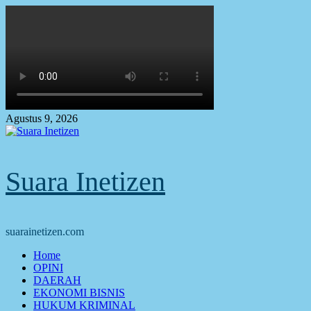
Skip
to
content
Agustus 9, 2026
Suara Inetizen
suarainetizen.com
Primary
Home
Menu
OPINI
DAERAH
EKONOMI BISNIS
HUKUM KRIMINAL