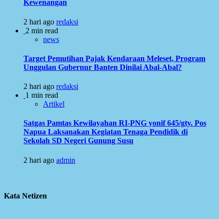
Kewenangan
2 hari ago
redaksi
2 min read
news
Target Pemutihan Pajak Kendaraan Meleset, Program
Unggulan Gubernur Banten Dinilai Abal-Abal?
2 hari ago
redaksi
1 min read
Artikel
Satgas Pamtas Kewilayahan RI-PNG yonif 645/gty. Pos
Napua Laksanakan Kegiatan Tenaga Pendidik di
Sekolah SD Negeri Gunung Susu
2 hari ago
admin
Kata Netizen