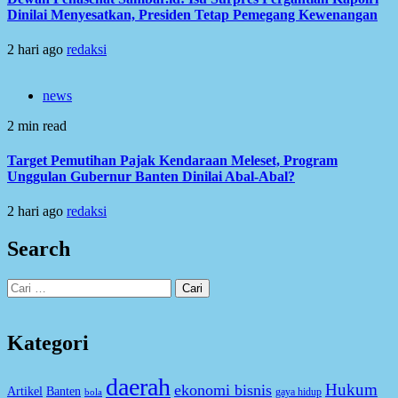
Dinilai Menyesatkan, Presiden Tetap Pemegang Kewenangan
2 hari ago
redaksi
news
2 min read
Target Pemutihan Pajak Kendaraan Meleset, Program
Unggulan Gubernur Banten Dinilai Abal-Abal?
2 hari ago
redaksi
Search
Cari
untuk:
Kategori
daerah
Hukum
ekonomi bisnis
Artikel
Banten
gaya hidup
bola