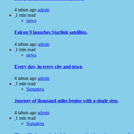
4 tahun ago
admin
1 min read
news
Falcon 9 launches Starlink satellites.
4 tahun ago
admin
1 min read
news
Every day, in every city and town
4 tahun ago
admin
1 min read
Sumatera
Journey of thousand miles begins with a single step.
4 tahun ago
admin
1 min read
Sumatera