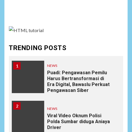
Social menu is not set. You need to create menu and
assign it to Social Menu on Menu Settings.
TRENDING POSTS
1
NEWS
Puadi: Pengawasan Pemilu
Harus Bertransformasi di
Era Digital, Bawaslu Perkuat
Pengawasan Siber
2
NEWS
Viral Video Oknum Polisi
Polda Sumbar diduga Aniaya
Driver