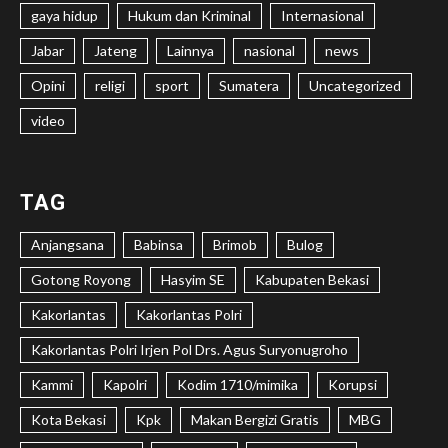
gaya hidup
Hukum dan Kriminal
Internasional
Jabar
Jateng
Lainnya
nasional
news
Opini
religi
sport
Sumatera
Uncategorized
video
TAG
Anjangsana
Babinsa
Brimob
Bulog
Gotong Royong
Hasyim SE
Kabupaten Bekasi
Kakorlantas
Kakorlantas Polri
Kakorlantas Polri Irjen Pol Drs. Agus Suryonugroho
Kammi
Kapolri
Kodim 1710/mimika
Korupsi
Kota Bekasi
Kpk
Makan Bergizi Gratis
MBG