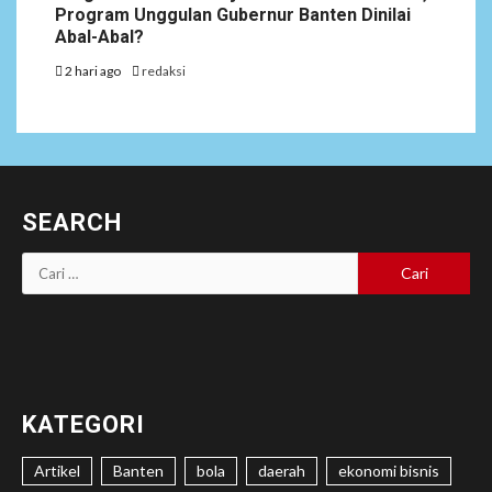
Program Unggulan Gubernur Banten Dinilai
Abal-Abal?
2 hari ago
redaksi
SEARCH
Cari
untuk:
KATEGORI
Artikel
Banten
bola
daerah
ekonomi bisnis