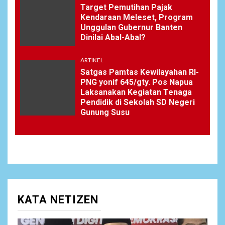
Target Pemutihan Pajak
Kendaraan Meleset, Program
Unggulan Gubernur Banten
Dinilai Abal-Abal?
ARTIKEL
Satgas Pamtas Kewilayahan RI-
PNG yonif 645/gty. Pos Napua
Laksanakan Kegiatan Tenaga
Pendidik di Sekolah SD Negeri
Gunung Susu
KATA NETIZEN