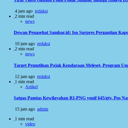
4 jam ago
redaksi
2 min read
news
Dewan Penasehat Sambar.id: Isu Surpres Pergantian Kap
10 jam ago
redaksi
2 min read
news
Target Pemutihan Pajak Kendaraan Meleset, Program Ung
12 jam ago
redaksi
1 min read
Artikel
Satgas Pamtas Kewilayahan RI-PNG yonif 645/gty. Pos N
15 jam ago
admin
1 min read
video