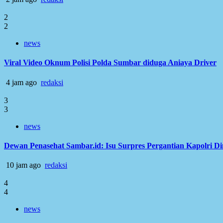
2
2
news
Viral Video Oknum Polisi Polda Sumbar diduga Aniaya Driver
4 jam ago
redaksi
3
3
news
Dewan Penasehat Sambar.id: Isu Surpres Pergantian Kapolri D
10 jam ago
redaksi
4
4
news