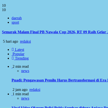
10
10
daerah
sport
Semarak Malam Final PB Nawala Cup 2026, RT 09 Raih Gelar 
5 hari ago
redaksi
Latest
Popular
Trending
2 min read
news
Puadi: Pengawasan Pemilu Harus Bertransformasi di Era 
2 jam ago
redaksi
1 min read
news
Viral Video Oknum Polisi Polda Sumbar diduga Aniaya Dr