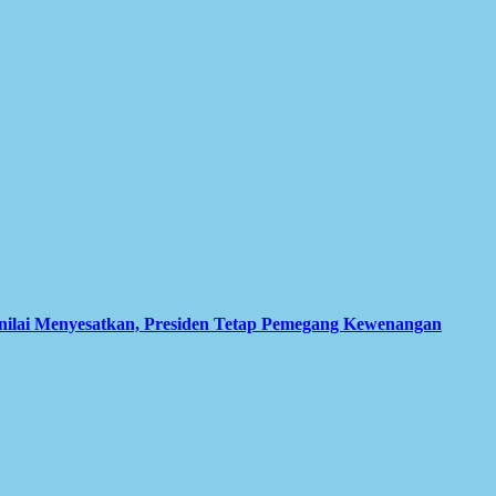
inilai Menyesatkan, Presiden Tetap Pemegang Kewenangan