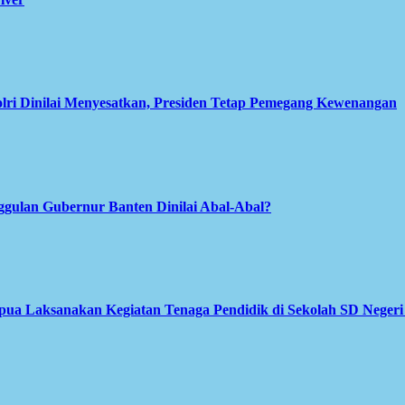
olri Dinilai Menyesatkan, Presiden Tetap Pemegang Kewenangan
gulan Gubernur Banten Dinilai Abal-Abal?
apua Laksanakan Kegiatan Tenaga Pendidik di Sekolah SD Neger