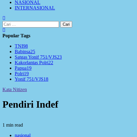
NASIONAL
INTERNASIONAL
Cari
untuk:
Popular Tags
TNI
98
Babinsa
25
Satgas Yonif 751/VJS
23
Kakorlantas Polri
22
Papua
19
Polri
19
Yonif 751/VJS
18
Kata Nitizen
Pendiri Indef
1 min read
nasional