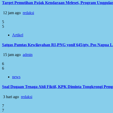
Target Pemutihan Pajak Kendaraan Meleset, Program Unggulan
12 jam ago
redaksi
5
5
Artikel
Satgas Pamtas Kewilayahan RI-PNG yonif 645/gty. Pos Napua 
15 jam ago
admin
6
6
news
Soal Dugaan Tenaga Ahli Fiktif, KPK Diminta Tongkrongi Pem
3 hari ago
redaksi
7
7