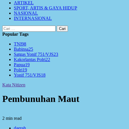
ARTIKEL
SPORT, ARTIS & GAYA HIDUP
NASIONAL
INTERNASIONAL
Cari
untuk:
Popular Tags
TNI
98
Babinsa
25
Satgas Yonif 751/VJS
23
Kakorlantas Polri
22
Papua
19
Polri
19
Yonif 751/VJS
18
Kata Nitizen
Pembunuhan Maut
2 min read
daerah