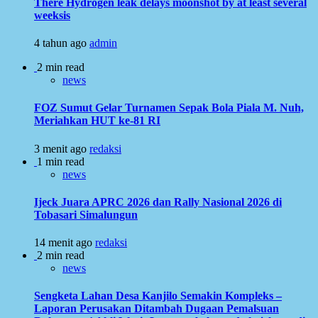
There Hydrogen leak delays moonshot by at least several
weeksis
4 tahun ago
admin
2 min read
news
FOZ Sumut Gelar Turnamen Sepak Bola Piala M. Nuh,
Meriahkan HUT ke-81 RI
3 menit ago
redaksi
1 min read
news
Ijeck Juara APRC 2026 dan Rally Nasional 2026 di
Tobasari Simalungun
14 menit ago
redaksi
2 min read
news
Sengketa Lahan Desa Kanjilo Semakin Kompleks –
Laporan Perusakan Ditambah Dugaan Pemalsuan