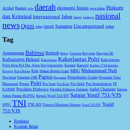
daerah
Hukum
ekonomi bisnis
Artikel
Banten
gaya hidup
bola
nasional
dan Kriminal
Jabar
Internasional
Jateng
Lainnya
news
Opini
Uncategorized
sport
Sumatera
video
religi
Tag
Babinsa
Anjangsana
Brimob
Gotong Royong
Hasyim SE
Bulog
Kakorlantas Polri
Kabupaten Bekasi
Kakorlantas
Kakorlantas
Kapolri
Polri Irjen Pol Drs. Agus Suryonugroho
Kammi
Kodim 1710/mimika
Muhammad Nuh
MBG
Kpk
Makan Bergizi Gratis
Korupsi
Kota Bekasi
Papua
Pengobatan Gratis
Perumda Tirta
Newsbeat
Pangdam I/BB
Pengamat
Polri
Bhagasasi
Petani
Pos Iwur
Pos Selal
Pos Serambakon
PP
Pos Kotis
Presiden Prabowo
Saiful Chaniago
Satgas
KAMMI
Presiden Prabowo Subianto
Satgas Yonif 751/VJS
Satgas Yonif 521/DY
Satgas Pamtas RI-PNG
TNI
Yonif
TNI AD
Trinovi Khairani Sitorus
SPPG
Yonif 521/DY
751/VJS
Redaksi
Kontak Iklan