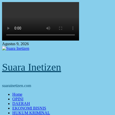
Skip
to
content
Agustus 9, 2026
Suara Inetizen
suarainetizen.com
Primary
Home
Menu
OPINI
DAERAH
EKONOMI BISNIS
HUKUM KRIMINAL