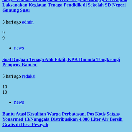
Laksanakan Kegiatan Tenaga Pendidik di Sekolah SD Negeri
Gunung Susu
3 hari ago
admin
9
9
news
Soal Dugaan Tenaga Ahli Fiktif, KPK Diminta Tongkrongi
Pemprov Banten
5 hari ago
redaksi
10
10
news
Bantu Atasi Kesulitan Warga Perbatasan, Pos Kotis Satgas
Yonarmed 13/Nanggala Distribusikan 4.000 Liter Air Bersih
Gratis di Desa Pesayah