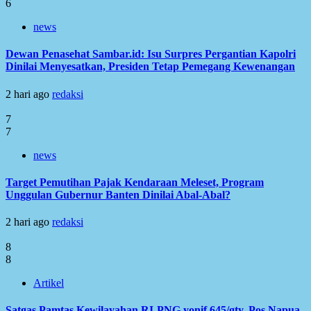
6
news
Dewan Penasehat Sambar.id: Isu Surpres Pergantian Kapolri
Dinilai Menyesatkan, Presiden Tetap Pemegang Kewenangan
2 hari ago
redaksi
7
7
news
Target Pemutihan Pajak Kendaraan Meleset, Program
Unggulan Gubernur Banten Dinilai Abal-Abal?
2 hari ago
redaksi
8
8
Artikel
Satgas Pamtas Kewilayahan RI-PNG yonif 645/gty. Pos Napua