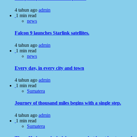
4 tahun ago
admin
1 min read
news
Falcon 9 launches Starlink satellites.
4 tahun ago
admin
1 min read
news
Every day, in every city and town
4 tahun ago
admin
1 min read
Sumatera
Journey of thousand miles begins with a single step.
4 tahun ago
admin
1 min read
Sumatera