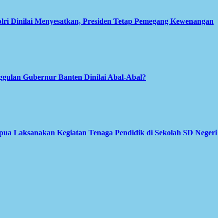
olri Dinilai Menyesatkan, Presiden Tetap Pemegang Kewenangan
gulan Gubernur Banten Dinilai Abal-Abal?
apua Laksanakan Kegiatan Tenaga Pendidik di Sekolah SD Neger