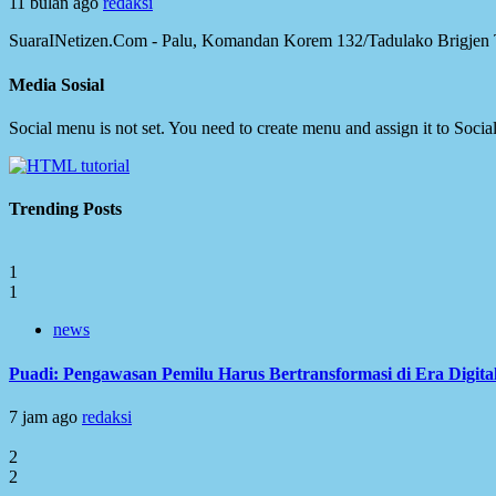
11 bulan ago
redaksi
SuaraINetizen.Com - Palu, Komandan Korem 132/Tadulako Brigjen TN
Media Sosial
Social menu is not set. You need to create menu and assign it to Soc
Trending Posts
1
1
news
Puadi: Pengawasan Pemilu Harus Bertransformasi di Era Digita
7 jam ago
redaksi
2
2