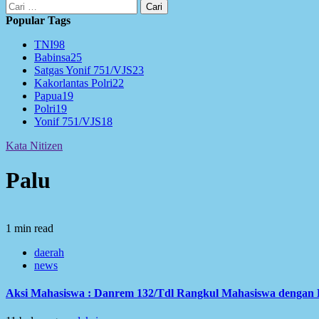
Cari
untuk:
Popular Tags
TNI
98
Babinsa
25
Satgas Yonif 751/VJS
23
Kakorlantas Polri
22
Papua
19
Polri
19
Yonif 751/VJS
18
Kata Nitizen
Palu
1 min read
daerah
news
Aksi Mahasiswa : Danrem 132/Tdl Rangkul Mahasiswa dengan