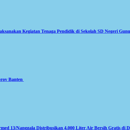
Laksanakan Kegiatan Tenaga Pendidik di Sekolah SD Negeri Gun
prov Banten
med 13/Nanggala Distribusikan 4.000 Liter Air Bersih Gratis di 