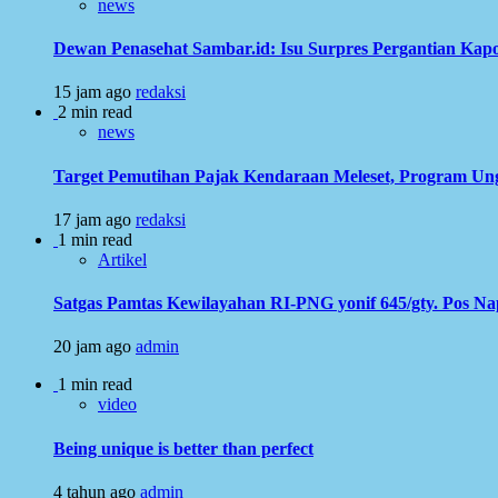
news
Dewan Penasehat Sambar.id: Isu Surpres Pergantian Kap
15 jam ago
redaksi
2 min read
news
Target Pemutihan Pajak Kendaraan Meleset, Program Ung
17 jam ago
redaksi
1 min read
Artikel
Satgas Pamtas Kewilayahan RI-PNG yonif 645/gty. Pos N
20 jam ago
admin
1 min read
video
Being unique is better than perfect
4 tahun ago
admin