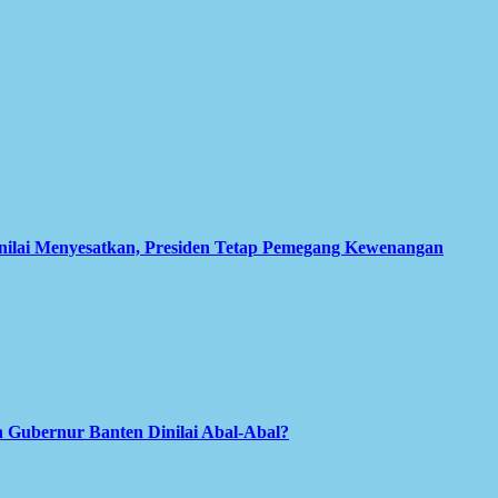
inilai Menyesatkan, Presiden Tetap Pemegang Kewenangan
 Gubernur Banten Dinilai Abal-Abal?