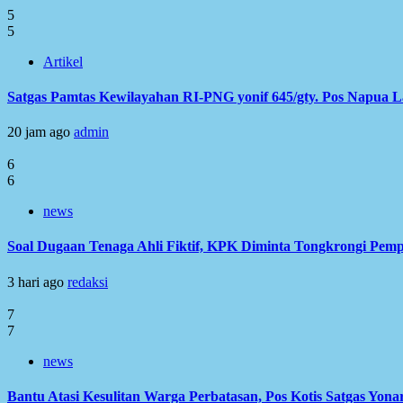
5
5
Artikel
Satgas Pamtas Kewilayahan RI-PNG yonif 645/gty. Pos Napua 
20 jam ago
admin
6
6
news
Soal Dugaan Tenaga Ahli Fiktif, KPK Diminta Tongkrongi Pem
3 hari ago
redaksi
7
7
news
Bantu Atasi Kesulitan Warga Perbatasan, Pos Kotis Satgas Yonar