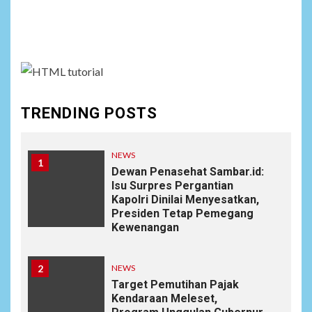
Social menu is not set. You need to create menu and
assign it to Social Menu on Menu Settings.
TRENDING POSTS
NEWS
1
Dewan Penasehat Sambar.id:
Isu Surpres Pergantian
Kapolri Dinilai Menyesatkan,
Presiden Tetap Pemegang
Kewenangan
2
NEWS
Target Pemutihan Pajak
Kendaraan Meleset,