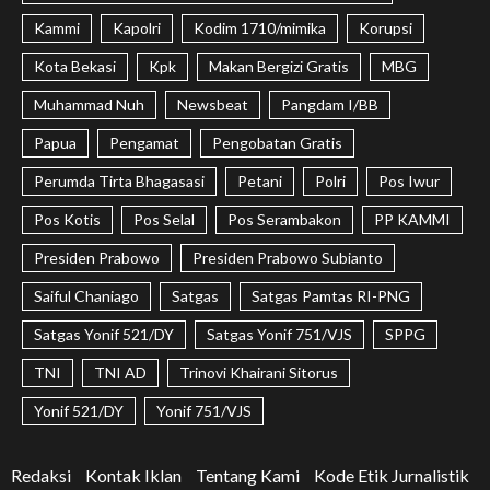
Kammi
Kapolri
Kodim 1710/mimika
Korupsi
Kota Bekasi
Kpk
Makan Bergizi Gratis
MBG
Muhammad Nuh
Newsbeat
Pangdam I/BB
Papua
Pengamat
Pengobatan Gratis
Perumda Tirta Bhagasasi
Petani
Polri
Pos Iwur
Pos Kotis
Pos Selal
Pos Serambakon
PP KAMMI
Presiden Prabowo
Presiden Prabowo Subianto
Saiful Chaniago
Satgas
Satgas Pamtas RI-PNG
Satgas Yonif 521/DY
Satgas Yonif 751/VJS
SPPG
TNI
TNI AD
Trinovi Khairani Sitorus
Yonif 521/DY
Yonif 751/VJS
Redaksi
Kontak Iklan
Tentang Kami
Kode Etik Jurnalistik