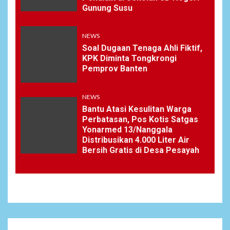
Gunung Susu
NEWS
Soal Dugaan Tenaga Ahli Fiktif,
KPK Diminta Tongkrongi
Pemprov Banten
NEWS
Bantu Atasi Kesulitan Warga
Perbatasan, Pos Kotis Satgas
Yonarmed 13/Nanggala
Distribusikan 4.000 Liter Air
Bersih Gratis di Desa Pesayah