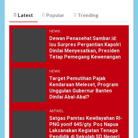
Latest
Popular
Trending
NEWS
Dewan Penasehat Sambar.id:
Isu Surpres Pergantian Kapolri
Dinilai Menyesatkan, Presiden
Tetap Pemegang Kewenangan
NEWS
Target Pemutihan Pajak
Kendaraan Meleset, Program
Unggulan Gubernur Banten
Dinilai Abal-Abal?
ARTIKEL
Satgas Pamtas Kewilayahan RI-
PNG yonif 645/gty. Pos Napua
Laksanakan Kegiatan Tenaga
Pendidik di Sekolah SD Negeri