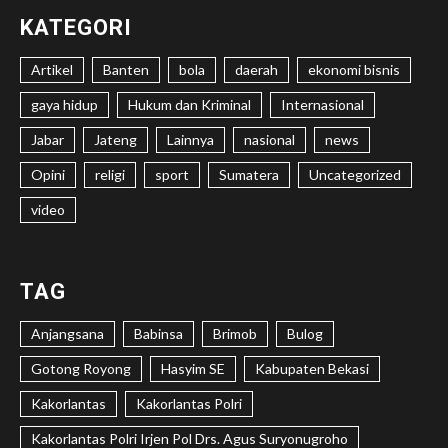
KATEGORI
Artikel
Banten
bola
daerah
ekonomi bisnis
gaya hidup
Hukum dan Kriminal
Internasional
Jabar
Jateng
Lainnya
nasional
news
Opini
religi
sport
Sumatera
Uncategorized
video
TAG
Anjangsana
Babinsa
Brimob
Bulog
Gotong Royong
Hasyim SE
Kabupaten Bekasi
Kakorlantas
Kakorlantas Polri
Kakorlantas Polri Irjen Pol Drs. Agus Suryonugroho