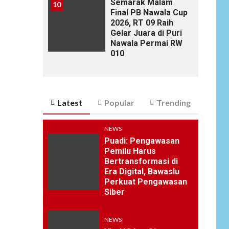
Semarak Malam
10
Final PB Nawala Cup
2026, RT 09 Raih
Gelar Juara di Puri
Nawala Permai RW
010
Latest
Popular
Trending
NEWS
Puadi: Pengawasan
Pemilu Harus
Bertransformasi di
Era Digital, Bawaslu
Perkuat Pengawasan
Siber
NEWS