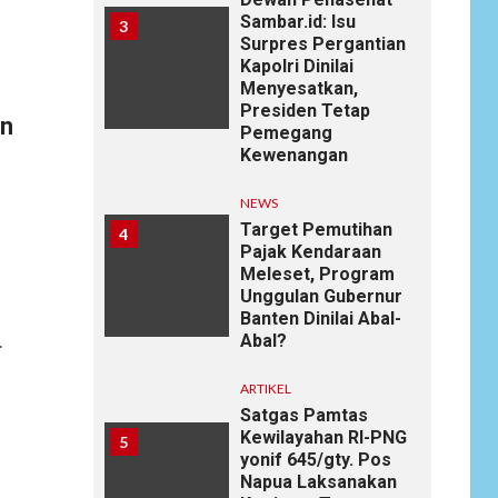
Sambar.id: Isu
3
Surpres Pergantian
Kapolri Dinilai
Menyesatkan,
Presiden Tetap
an
Pemegang
Kewenangan
NEWS
Target Pemutihan
4
Pajak Kendaraan
Meleset, Program
Unggulan Gubernur
Banten Dinilai Abal-
Abal?
.
ARTIKEL
Satgas Pamtas
Kewilayahan RI-PNG
5
yonif 645/gty. Pos
Napua Laksanakan