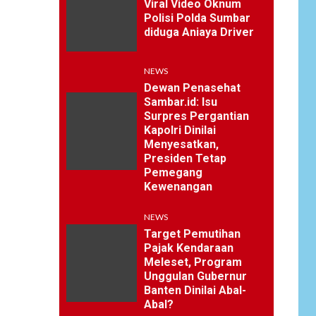
Viral Video Oknum
Polisi Polda Sumbar
diduga Aniaya Driver
NEWS
Dewan Penasehat
Sambar.id: Isu
Surpres Pergantian
Kapolri Dinilai
Menyesatkan,
Presiden Tetap
Pemegang
Kewenangan
NEWS
Target Pemutihan
Pajak Kendaraan
Meleset, Program
Unggulan Gubernur
Banten Dinilai Abal-
Abal?