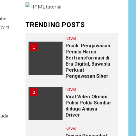
ufal
TRENDING POSTS
ty in
NEWS
Puadi: Pengawasan
1
Pemilu Harus
Bertransformasi di
Era Digital, Bawaslu
Perkuat
Pengawasan Siber
NEWS
2
Viral Video Oknum
Polisi Polda Sumbar
diduga Aniaya
Driver
muda
NEWS
Dewan Penasehat