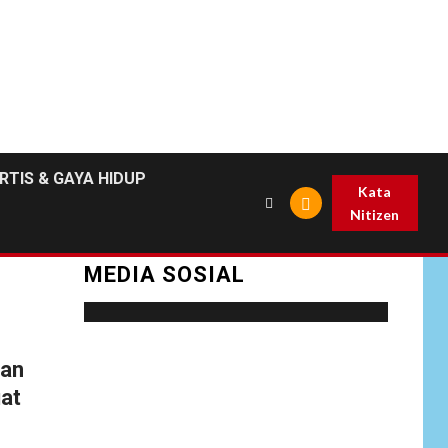
RTIS & GAYA HIDUP
Kata
Nitizen
MEDIA SOSIAL
Social menu is not set. You need to create
kan
menu and assign it to Social Menu on Menu
uat
Settings.