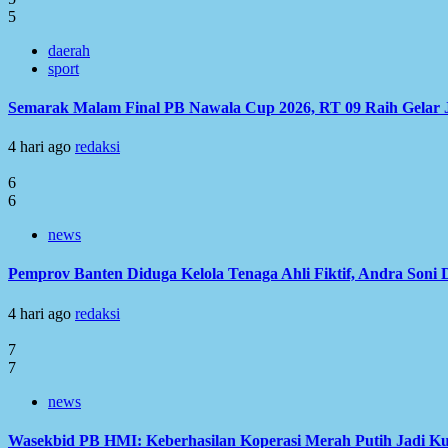
5
daerah
sport
Semarak Malam Final PB Nawala Cup 2026, RT 09 Raih Gelar 
4 hari ago
redaksi
6
6
news
Pemprov Banten Diduga Kelola Tenaga Ahli Fiktif, Andra Soni
4 hari ago
redaksi
7
7
news
Wasekbid PB HMI: Keberhasilan Koperasi Merah Putih Jadi Ku