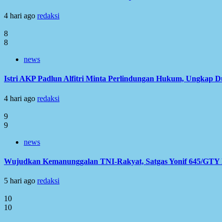
4 hari ago
redaksi
8
8
news
Istri AKP Padlun Alfitri Minta Perlindungan Hukum, Ungkap 
4 hari ago
redaksi
9
9
news
Wujudkan Kemanunggalan TNI-Rakyat, Satgas Yonif 645/GTY L
5 hari ago
redaksi
10
10