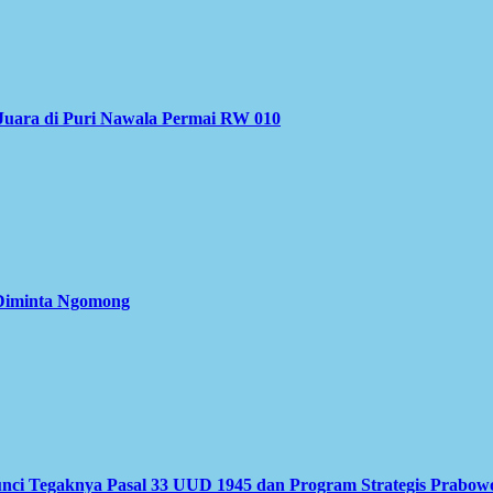
Juara di Puri Nawala Permai RW 010
 Diminta Ngomong
nci Tegaknya Pasal 33 UUD 1945 dan Program Strategis Prabow