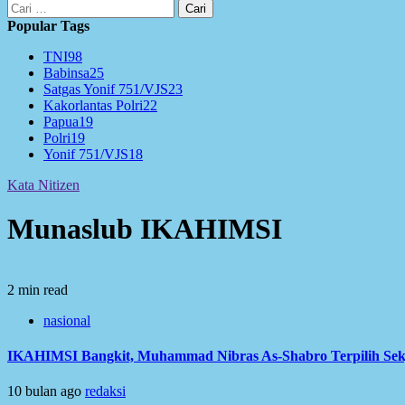
Cari
untuk:
Popular Tags
TNI
98
Babinsa
25
Satgas Yonif 751/VJS
23
Kakorlantas Polri
22
Papua
19
Polri
19
Yonif 751/VJS
18
Kata Nitizen
Munaslub IKAHIMSI
2 min read
nasional
IKAHIMSI Bangkit, Muhammad Nibras As-Shabro Terpilih S
10 bulan ago
redaksi