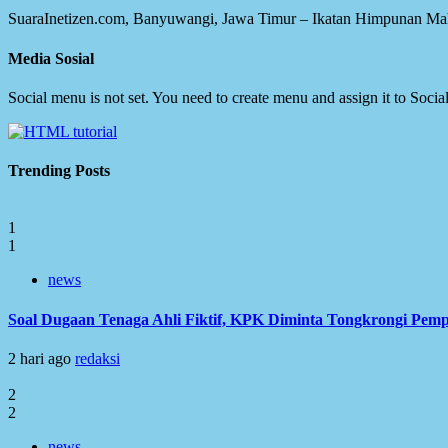
SuaraInetizen.com, Banyuwangi, Jawa Timur – Ikatan Himpunan Mah
Media Sosial
Social menu is not set. You need to create menu and assign it to Soc
Trending Posts
1
1
news
Soal Dugaan Tenaga Ahli Fiktif, KPK Diminta Tongkrongi Pem
2 hari ago
redaksi
2
2
news