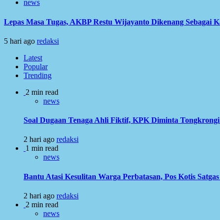
news
Lepas Masa Tugas, AKBP Restu Wijayanto Dikenang Sebagai K
5 hari ago
redaksi
Latest
Popular
Trending
2 min read
news
Soal Dugaan Tenaga Ahli Fiktif, KPK Diminta Tongkron
2 hari ago
redaksi
1 min read
news
Bantu Atasi Kesulitan Warga Perbatasan, Pos Kotis Satgas
2 hari ago
redaksi
2 min read
news