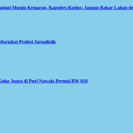
Hadapi Musim Kemarau, Kapolres Kudus: Jangan Bakar Lahan d
rtabat Profesi Jurnalistik
elar Juara di Puri Nawala Permai RW 010