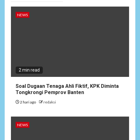
Restu Wijayanto Dikenang
Sebagai Kapolres Humanis
yang Dirindukan di
NEWS
Bulukumba
1
NEWS
Soal Dugaan Tenaga Ahli
Fiktif, KPK Diminta
Tongkrongi Pemprov
Banten
2 min read
NEWS
Soal Dugaan Tenaga Ahli Fiktif, KPK Diminta
2
Bantu Atasi Kesulitan Warga
Tongkrongi Pemprov Banten
Perbatasan, Pos Kotis
2 hari ago
redaksi
Satgas Yonarmed
13/Nanggala Distribusikan
4.000 Liter Air Bersih Gratis
di Desa Pesayah
NEWS