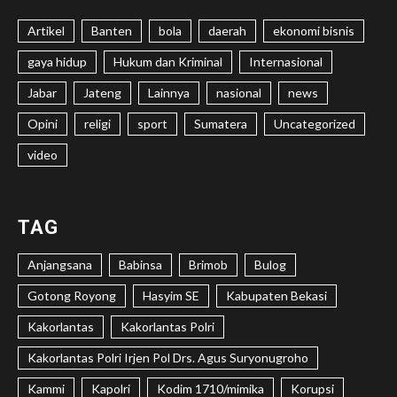
Artikel
Banten
bola
daerah
ekonomi bisnis
gaya hidup
Hukum dan Kriminal
Internasional
Jabar
Jateng
Lainnya
nasional
news
Opini
religi
sport
Sumatera
Uncategorized
video
TAG
Anjangsana
Babinsa
Brimob
Bulog
Gotong Royong
Hasyim SE
Kabupaten Bekasi
Kakorlantas
Kakorlantas Polri
Kakorlantas Polri Irjen Pol Drs. Agus Suryonugroho
Kammi
Kapolri
Kodim 1710/mimika
Korupsi