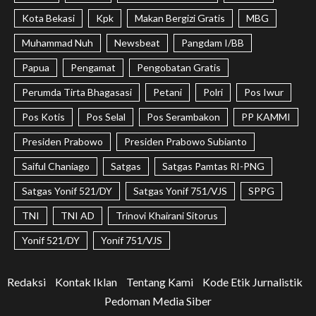
Kota Bekasi
Kpk
Makan Bergizi Gratis
MBG
Muhammad Nuh
Newsbeat
Pangdam I/BB
Papua
Pengamat
Pengobatan Gratis
Perumda Tirta Bhagasasi
Petani
Polri
Pos Iwur
Pos Kotis
Pos Selal
Pos Serambakon
PP KAMMI
Presiden Prabowo
Presiden Prabowo Subianto
Saiful Chaniago
Satgas
Satgas Pamtas RI-PNG
Satgas Yonif 521/DY
Satgas Yonif 751/VJS
SPPG
TNI
TNI AD
Trinovi Khairani Sitorus
Yonif 521/DY
Yonif 751/VJS
Redaksi
Kontak Iklan
Tentang Kami
Kode Etik Jurnalistik
Pedoman Media Siber