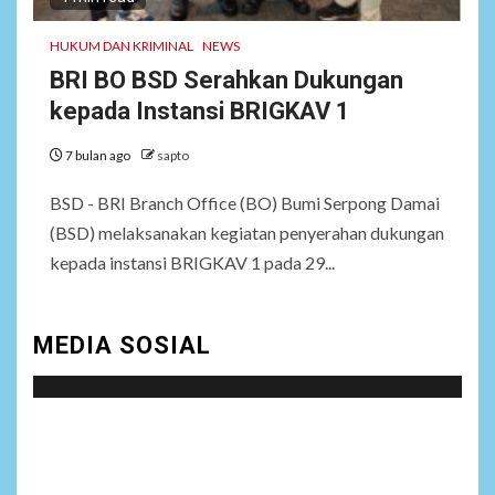
NEWS
HUKUM DAN KRIMINAL
NEWS
7
Wasekbid PB HMI:
Keberhasilan Koperasi
BRI BO BSD Serahkan Dukungan
Merah Putih Jadi Kunci
kepada Instansi BRIGKAV 1
Tegaknya Pasal 33 UUD
1945 dan Program Strategis
7 bulan ago
sapto
Prabowo
BSD - BRI Branch Office (BO) Bumi Serpong Damai
(BSD) melaksanakan kegiatan penyerahan dukungan
NEWS
8
Istri AKP Padlun Alfitri Minta
kepada instansi BRIGKAV 1 pada 29...
Perlindungan Hukum,
Ungkap Dugaan Pemerasan
oleh Oknum Unit Ekonomi
MEDIA SOSIAL
Satreskrim Polres Batu Bara
NEWS
Social menu is not set. You need to create menu and
9
Wujudkan Kemanunggalan
TNI-Rakyat, Satgas Yonif
assign it to Social Menu on Menu Settings.
645/GTY Laksanakan