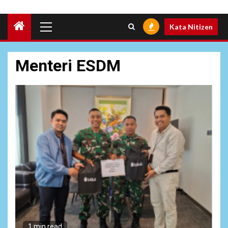
Primary
Kata Nitizen
Menu
Menteri ESDM
6
NEWS
Pemprov Banten Diduga
Kelola Tenaga Ahli Fiktif,
Andra Soni Diminta
Ngomong
1 min read