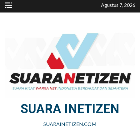
Skip
Agustus 7, 2026
to
content
SUARA INETIZEN
SUARAINETIZEN.COM