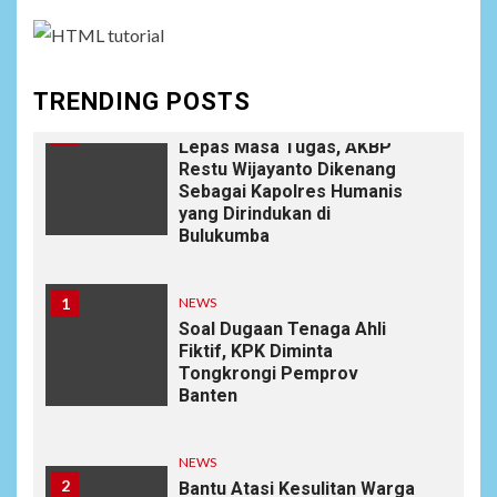
Anjangsana Untuk
Mempererat Tali Silaturahmi
dengan Instansi Terkait
TRENDING POSTS
NEWS
10
Lepas Masa Tugas, AKBP
Restu Wijayanto Dikenang
Sebagai Kapolres Humanis
yang Dirindukan di
Bulukumba
1
NEWS
Soal Dugaan Tenaga Ahli
Fiktif, KPK Diminta
Tongkrongi Pemprov
Banten
NEWS
2
Bantu Atasi Kesulitan Warga