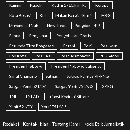
Kammi
Kapolri
Kodim 1710/mimika
Korupsi
Kota Bekasi
Kpk
Makan Bergizi Gratis
MBG
Muhammad Nuh
Newsbeat
Pangdam I/BB
Papua
Pengamat
Pengobatan Gratis
Perumda Tirta Bhagasasi
Petani
Polri
Pos Iwur
Pos Kotis
Pos Selal
Pos Serambakon
PP KAMMI
Presiden Prabowo
Presiden Prabowo Subianto
Saiful Chaniago
Satgas
Satgas Pamtas RI-PNG
Satgas Yonif 521/DY
Satgas Yonif 751/VJS
SPPG
TNI
TNI AD
Trinovi Khairani Sitorus
Yonif 521/DY
Yonif 751/VJS
Redaksi
Kontak Iklan
Tentang Kami
Kode Etik Jurnalistik