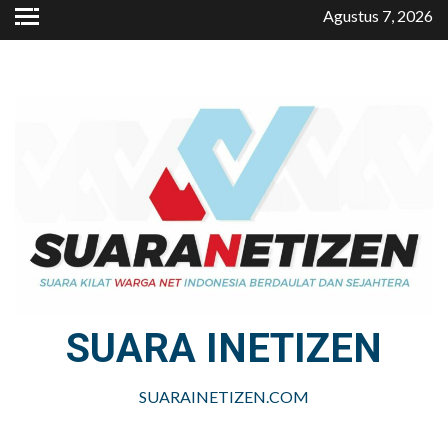
Skip
Agustus 7, 2026
to
content
SUARA INETIZEN
SUARAINETIZEN.COM