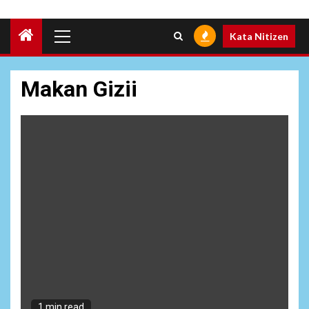
Primary
Kata Nitizen
Menu
Makan Gizii
6
NEWS
Pemprov Banten Diduga
Kelola Tenaga Ahli Fiktif,
Andra Soni Diminta
Ngomong
1 min read