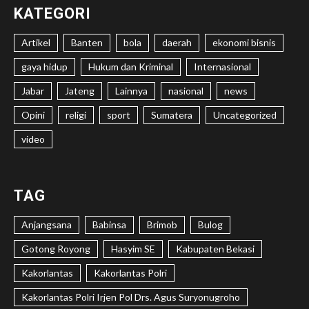
KATEGORI
Artikel
Banten
bola
daerah
ekonomi bisnis
gaya hidup
Hukum dan Kriminal
Internasional
Jabar
Jateng
Lainnya
nasional
news
Opini
religi
sport
Sumatera
Uncategorized
video
TAG
Anjangsana
Babinsa
Brimob
Bulog
Gotong Royong
Hasyim SE
Kabupaten Bekasi
Kakorlantas
Kakorlantas Polri
Kakorlantas Polri Irjen Pol Drs. Agus Suryonugroho