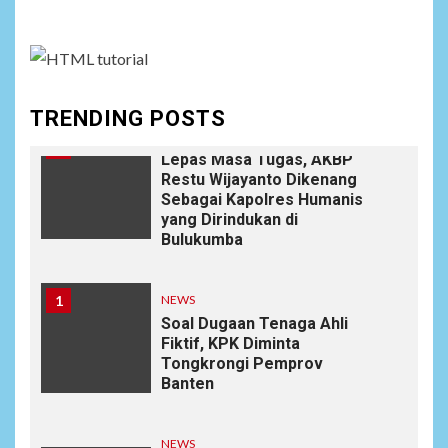
645/GTY Laksanakan
Anjangsana Untuk
Mempererat Tali Silaturahmi
dengan Instansi Terkait
TRENDING POSTS
NEWS
10
Lepas Masa Tugas, AKBP
Restu Wijayanto Dikenang
Sebagai Kapolres Humanis
yang Dirindukan di
Bulukumba
1
NEWS
Soal Dugaan Tenaga Ahli
Fiktif, KPK Diminta
Tongkrongi Pemprov
Banten
NEWS