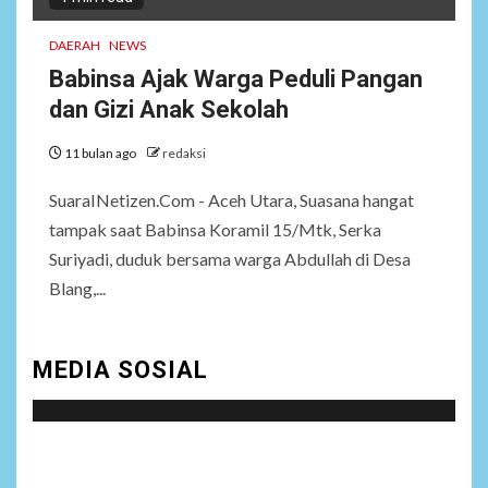
DAERAH
NEWS
NEWS
Babinsa Ajak Warga Peduli Pangan
7
Wasekbid PB HMI:
Keberhasilan Koperasi
dan Gizi Anak Sekolah
Merah Putih Jadi Kunci
Tegaknya Pasal 33 UUD
11 bulan ago
redaksi
1945 dan Program Strategis
Prabowo
SuaraINetizen.Com - Aceh Utara, Suasana hangat
tampak saat Babinsa Koramil 15/Mtk, Serka
Suriyadi, duduk bersama warga Abdullah di Desa
NEWS
8
Istri AKP Padlun Alfitri Minta
Blang,...
Perlindungan Hukum,
Ungkap Dugaan Pemerasan
oleh Oknum Unit Ekonomi
MEDIA SOSIAL
Satreskrim Polres Batu Bara
NEWS
Social menu is not set. You need to create menu and
9
Wujudkan Kemanunggalan
TNI-Rakyat, Satgas Yonif
assign it to Social Menu on Menu Settings.