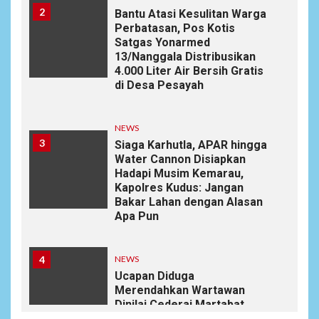
2
Bantu Atasi Kesulitan Warga
Perbatasan, Pos Kotis
Satgas Yonarmed
13/Nanggala Distribusikan
4.000 Liter Air Bersih Gratis
di Desa Pesayah
NEWS
3
Siaga Karhutla, APAR hingga
Water Cannon Disiapkan
Hadapi Musim Kemarau,
Kapolres Kudus: Jangan
Bakar Lahan dengan Alasan
Apa Pun
4
NEWS
Ucapan Diduga
Merendahkan Wartawan
Dinilai Cederai Martabat
Profesi Jurnalistik