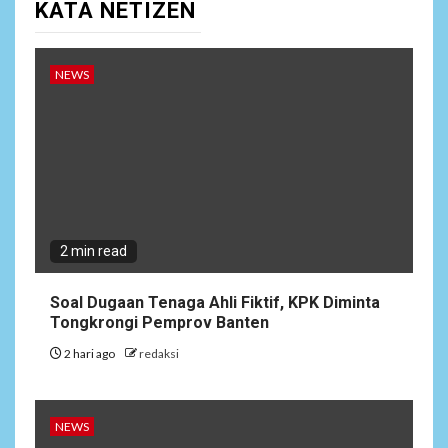
KATA NETIZEN
Lepas Masa Tugas, AKBP
Restu Wijayanto Dikenang
Sebagai Kapolres Humanis
yang Dirindukan di
NEWS
Bulukumba
1
NEWS
Soal Dugaan Tenaga Ahli
Fiktif, KPK Diminta
Tongkrongi Pemprov
Banten
2 min read
NEWS
Soal Dugaan Tenaga Ahli Fiktif, KPK Diminta
2
Bantu Atasi Kesulitan Warga
Tongkrongi Pemprov Banten
Perbatasan, Pos Kotis
2 hari ago
redaksi
Satgas Yonarmed
13/Nanggala Distribusikan
4.000 Liter Air Bersih Gratis
di Desa Pesayah
NEWS