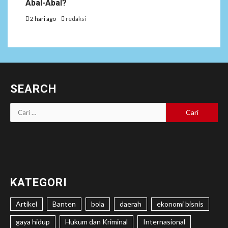
Abal-Abal?
2 hari ago
redaksi
SEARCH
Cari
untuk:
KATEGORI
Artikel
Banten
bola
daerah
ekonomi bisnis
gaya hidup
Hukum dan Kriminal
Internasional