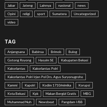
Jabar
Jateng
Lainnya
nasional
news
Opini
religi
sport
Sumatera
Uncategorized
video
TAG
Anjangsana
Babinsa
Brimob
Bulog
Gotong Royong
Hasyim SE
Kabupaten Bekasi
Kakorlantas
Kakorlantas Polri
Kakorlantas Polri Irjen Pol Drs. Agus Suryonugroho
Kammi
Kapolri
Kodim 1710/mimika
Korupsi
Kota Bekasi
Kpk
Makan Bergizi Gratis
MBG
Muhammad Nuh
Newsbeat
Pangdam I/BB