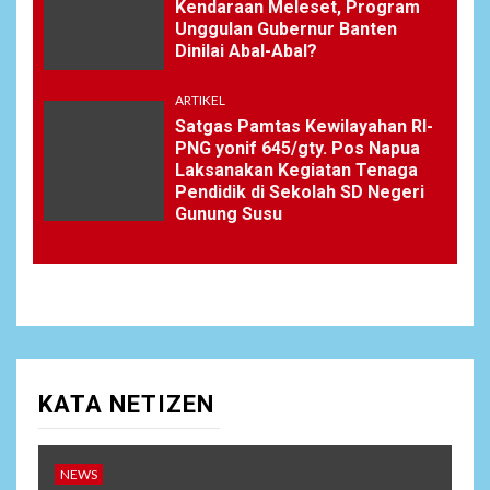
Kendaraan Meleset, Program
Unggulan Gubernur Banten
Dinilai Abal-Abal?
ARTIKEL
Satgas Pamtas Kewilayahan RI-
PNG yonif 645/gty. Pos Napua
Laksanakan Kegiatan Tenaga
Pendidik di Sekolah SD Negeri
Gunung Susu
KATA NETIZEN
NEWS