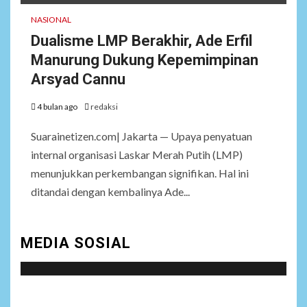
NASIONAL
Dualisme LMP Berakhir, Ade Erfil
Manurung Dukung Kepemimpinan
Arsyad Cannu
4 bulan ago
redaksi
Suarainetizen.com| Jakarta — Upaya penyatuan
internal organisasi Laskar Merah Putih (LMP)
menunjukkan perkembangan signifikan. Hal ini
ditandai dengan kembalinya Ade...
MEDIA SOSIAL
Social menu is not set. You need to create menu and