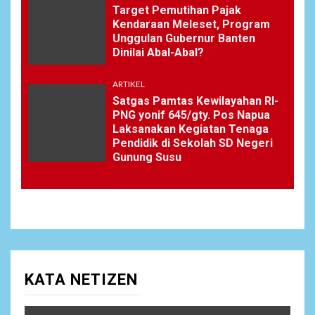
Target Pemutihan Pajak
Kendaraan Meleset, Program
Unggulan Gubernur Banten
Dinilai Abal-Abal?
ARTIKEL
Satgas Pamtas Kewilayahan RI-
PNG yonif 645/gty. Pos Napua
Laksanakan Kegiatan Tenaga
Pendidik di Sekolah SD Negeri
Gunung Susu
KATA NETIZEN