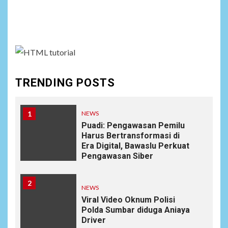
Social menu is not set. You need to create menu and
assign it to Social Menu on Menu Settings.
TRENDING POSTS
1
NEWS
Puadi: Pengawasan Pemilu
Harus Bertransformasi di
Era Digital, Bawaslu Perkuat
Pengawasan Siber
2
NEWS
Viral Video Oknum Polisi
Polda Sumbar diduga Aniaya
Driver