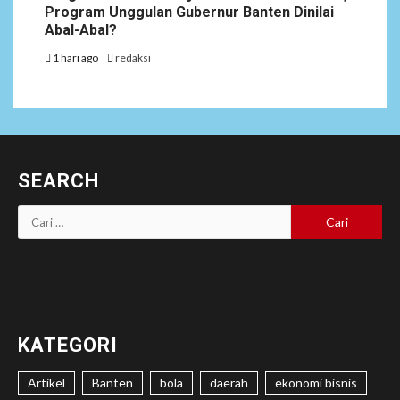
Program Unggulan Gubernur Banten Dinilai
Abal-Abal?
1 hari ago
redaksi
SEARCH
Cari
untuk:
KATEGORI
Artikel
Banten
bola
daerah
ekonomi bisnis