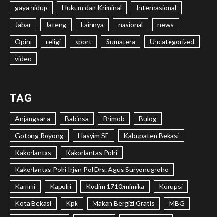
gaya hidup
Hukum dan Kriminal
Internasional
Jabar
Jateng
Lainnya
nasional
news
Opini
religi
sport
Sumatera
Uncategorized
video
TAG
Anjangsana
Babinsa
Brimob
Bulog
Gotong Royong
Hasyim SE
Kabupaten Bekasi
Kakorlantas
Kakorlantas Polri
Kakorlantas Polri Irjen Pol Drs. Agus Suryonugroho
Kammi
Kapolri
Kodim 1710/mimika
Korupsi
Kota Bekasi
Kpk
Makan Bergizi Gratis
MBG