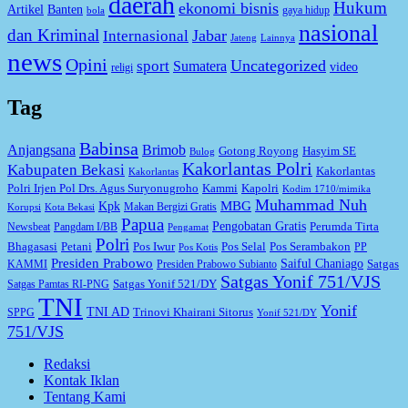
daerah
Hukum
ekonomi bisnis
Artikel
Banten
gaya hidup
bola
nasional
dan Kriminal
Jabar
Internasional
Jateng
Lainnya
news
Opini
Uncategorized
sport
Sumatera
video
religi
Tag
Babinsa
Anjangsana
Brimob
Gotong Royong
Hasyim SE
Bulog
Kakorlantas Polri
Kabupaten Bekasi
Kakorlantas
Kakorlantas
Kapolri
Polri Irjen Pol Drs. Agus Suryonugroho
Kammi
Kodim 1710/mimika
Muhammad Nuh
MBG
Kpk
Makan Bergizi Gratis
Korupsi
Kota Bekasi
Papua
Pengobatan Gratis
Perumda Tirta
Newsbeat
Pangdam I/BB
Pengamat
Polri
Bhagasasi
Petani
Pos Iwur
Pos Selal
Pos Serambakon
PP
Pos Kotis
Presiden Prabowo
Saiful Chaniago
Satgas
KAMMI
Presiden Prabowo Subianto
Satgas Yonif 751/VJS
Satgas Yonif 521/DY
Satgas Pamtas RI-PNG
TNI
Yonif
TNI AD
Trinovi Khairani Sitorus
SPPG
Yonif 521/DY
751/VJS
Redaksi
Kontak Iklan
Tentang Kami