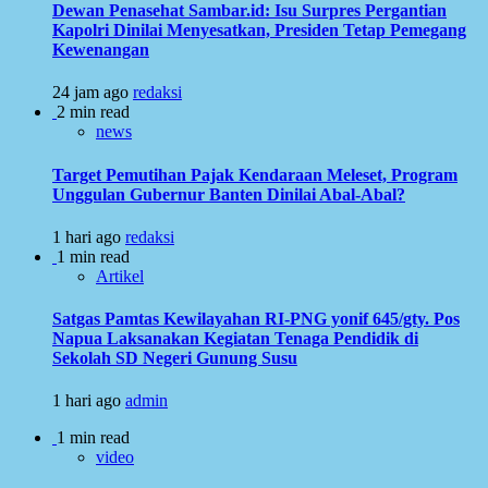
Dewan Penasehat Sambar.id: Isu Surpres Pergantian
Kapolri Dinilai Menyesatkan, Presiden Tetap Pemegang
Kewenangan
24 jam ago
redaksi
2 min read
news
Target Pemutihan Pajak Kendaraan Meleset, Program
Unggulan Gubernur Banten Dinilai Abal-Abal?
1 hari ago
redaksi
1 min read
Artikel
Satgas Pamtas Kewilayahan RI-PNG yonif 645/gty. Pos
Napua Laksanakan Kegiatan Tenaga Pendidik di
Sekolah SD Negeri Gunung Susu
1 hari ago
admin
1 min read
video