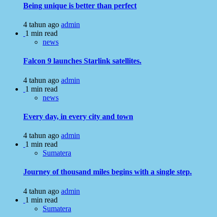
Being unique is better than perfect
4 tahun ago
admin
1 min read
news
Falcon 9 launches Starlink satellites.
4 tahun ago
admin
1 min read
news
Every day, in every city and town
4 tahun ago
admin
1 min read
Sumatera
Journey of thousand miles begins with a single step.
4 tahun ago
admin
1 min read
Sumatera