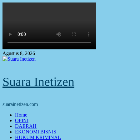
Skip
to
content
Agustus 8, 2026
Suara Inetizen
suarainetizen.com
Primary
Home
Menu
OPINI
DAERAH
EKONOMI BISNIS
HUKUM KRIMINAL