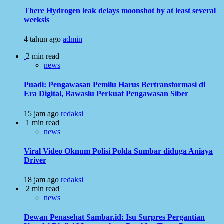
There Hydrogen leak delays moonshot by at least several
weeksis
4 tahun ago
admin
2 min read
news
Puadi: Pengawasan Pemilu Harus Bertransformasi di
Era Digital, Bawaslu Perkuat Pengawasan Siber
15 jam ago
redaksi
1 min read
news
Viral Video Oknum Polisi Polda Sumbar diduga Aniaya
Driver
18 jam ago
redaksi
2 min read
news
Dewan Penasehat Sambar.id: Isu Surpres Pergantian