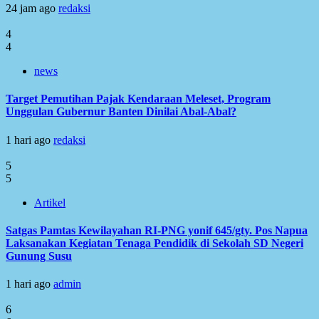
24 jam ago
redaksi
4
4
news
Target Pemutihan Pajak Kendaraan Meleset, Program
Unggulan Gubernur Banten Dinilai Abal-Abal?
1 hari ago
redaksi
5
5
Artikel
Satgas Pamtas Kewilayahan RI-PNG yonif 645/gty. Pos Napua
Laksanakan Kegiatan Tenaga Pendidik di Sekolah SD Negeri
Gunung Susu
1 hari ago
admin
6