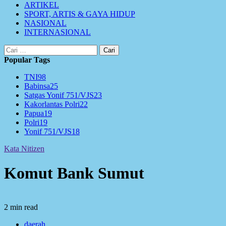
ARTIKEL
SPORT, ARTIS & GAYA HIDUP
NASIONAL
INTERNASIONAL
Cari
untuk:
Popular Tags
TNI
98
Babinsa
25
Satgas Yonif 751/VJS
23
Kakorlantas Polri
22
Papua
19
Polri
19
Yonif 751/VJS
18
Kata Nitizen
Komut Bank Sumut
2 min read
daerah