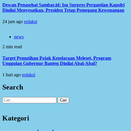
Dewan Penasehat Sambar.id: Isu Surpres Pergantian Kapolri
Dinilai Menyesatkan, Presiden Tetap Pemegang Kewenangan
24 jam ago
redaksi
news
2 min read
Target Pemutihan Pajak Kendaraan Meleset, Program
Unggulan Gubernur Banten Dinilai Abal-Abal?
1 hari ago
redaksi
Search
Cari
untuk:
Kategori