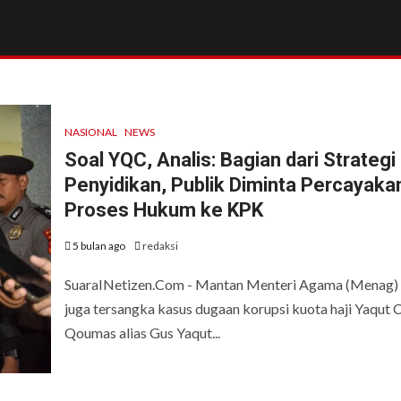
NASIONAL
NEWS
Soal YQC, Analis: Bagian dari Strategi
Penyidikan, Publik Diminta Percayaka
Proses Hukum ke KPK
5 bulan ago
redaksi
SuaraINetizen.Com - Mantan Menteri Agama (Menag)
juga tersangka kasus dugaan korupsi kuota haji Yaqut C
Qoumas alias Gus Yaqut...