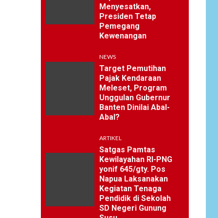
Menyesatkan,
Presiden Tetap
Pemegang
Kewenangan
NEWS
Target Pemutihan
Pajak Kendaraan
Meleset, Program
Unggulan Gubernur
Banten Dinilai Abal-
Abal?
ARTIKEL
Satgas Pamtas
Kewilayahan RI-PNG
yonif 645/gty. Pos
Napua Laksanakan
Kegiatan Tenaga
Pendidik di Sekolah
SD Negeri Gunung
Susu