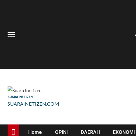
Skip
to
content
SUARA INETIZEN
SUARAINETIZEN.COM
Home
OPINI
DAERAH
EKONOMI 