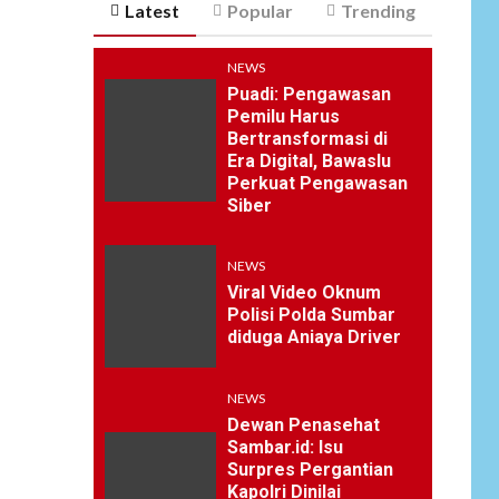
Latest
Popular
Trending
NEWS
Puadi: Pengawasan
Pemilu Harus
Bertransformasi di
Era Digital, Bawaslu
Perkuat Pengawasan
Siber
NEWS
Viral Video Oknum
Polisi Polda Sumbar
diduga Aniaya Driver
NEWS
Dewan Penasehat
Sambar.id: Isu
Surpres Pergantian
Kapolri Dinilai