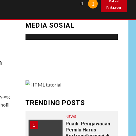
Kata
Nitizen
MEDIA SOSIAL
Social menu is not set. You need to create
menu and assign it to Social Menu on Menu
n
Settings.
 yang
TRENDING POSTS
holil
NEWS
Puadi: Pengawasan
1
Pemilu Harus
Bertransformasi di