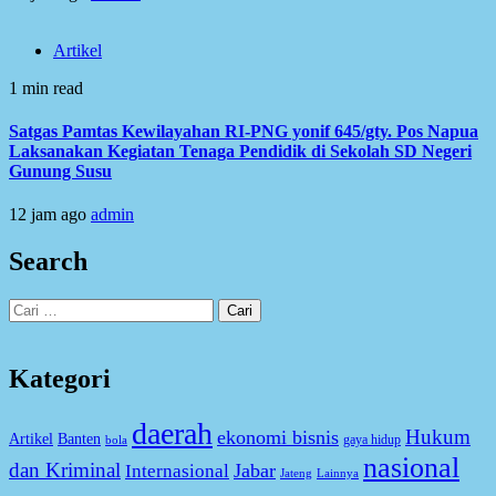
Artikel
1 min read
Satgas Pamtas Kewilayahan RI-PNG yonif 645/gty. Pos Napua
Laksanakan Kegiatan Tenaga Pendidik di Sekolah SD Negeri
Gunung Susu
12 jam ago
admin
Search
Cari
untuk:
Kategori
daerah
Hukum
ekonomi bisnis
Artikel
Banten
gaya hidup
bola
nasional
dan Kriminal
Jabar
Internasional
Jateng
Lainnya