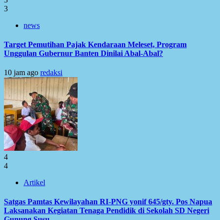
3
news
Target Pemutihan Pajak Kendaraan Meleset, Program
Unggulan Gubernur Banten Dinilai Abal-Abal?
10 jam ago
redaksi
4
4
Artikel
Satgas Pamtas Kewilayahan RI-PNG yonif 645/gty. Pos Napua
Laksanakan Kegiatan Tenaga Pendidik di Sekolah SD Negeri
Gunung Susu