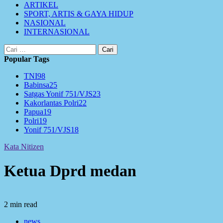
ARTIKEL
SPORT, ARTIS & GAYA HIDUP
NASIONAL
INTERNASIONAL
Cari
untuk:
Popular Tags
TNI
98
Babinsa
25
Satgas Yonif 751/VJS
23
Kakorlantas Polri
22
Papua
19
Polri
19
Yonif 751/VJS
18
Kata Nitizen
Ketua Dprd medan
2 min read
news