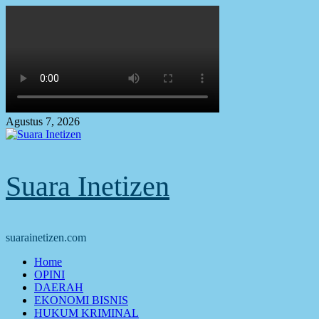
Skip
to
content
Agustus 7, 2026
Suara Inetizen
suarainetizen.com
Primary
Home
Menu
OPINI
DAERAH
EKONOMI BISNIS
HUKUM KRIMINAL