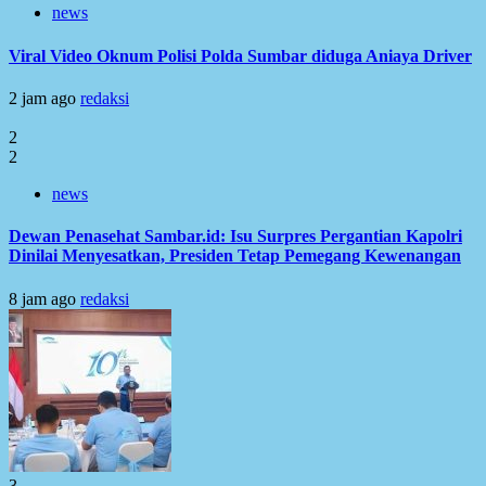
news
Viral Video Oknum Polisi Polda Sumbar diduga Aniaya Driver
2 jam ago
redaksi
2
2
news
Dewan Penasehat Sambar.id: Isu Surpres Pergantian Kapolri
Dinilai Menyesatkan, Presiden Tetap Pemegang Kewenangan
8 jam ago
redaksi
3