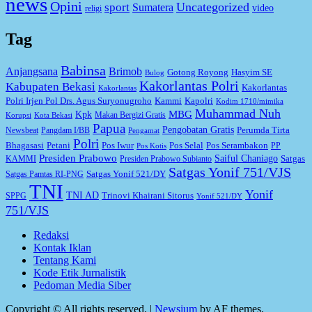
news
Opini
Uncategorized
sport
Sumatera
video
religi
Tag
Babinsa
Anjangsana
Brimob
Gotong Royong
Hasyim SE
Bulog
Kakorlantas Polri
Kabupaten Bekasi
Kakorlantas
Kakorlantas
Kapolri
Polri Irjen Pol Drs. Agus Suryonugroho
Kammi
Kodim 1710/mimika
Muhammad Nuh
MBG
Kpk
Makan Bergizi Gratis
Korupsi
Kota Bekasi
Papua
Pengobatan Gratis
Perumda Tirta
Newsbeat
Pangdam I/BB
Pengamat
Polri
Bhagasasi
Petani
Pos Iwur
Pos Selal
Pos Serambakon
PP
Pos Kotis
Presiden Prabowo
Saiful Chaniago
Satgas
KAMMI
Presiden Prabowo Subianto
Satgas Yonif 751/VJS
Satgas Yonif 521/DY
Satgas Pamtas RI-PNG
TNI
Yonif
TNI AD
Trinovi Khairani Sitorus
SPPG
Yonif 521/DY
751/VJS
Redaksi
Kontak Iklan
Tentang Kami
Kode Etik Jurnalistik
Pedoman Media Siber
Copyright © All rights reserved.
|
Newsium
by AF themes.