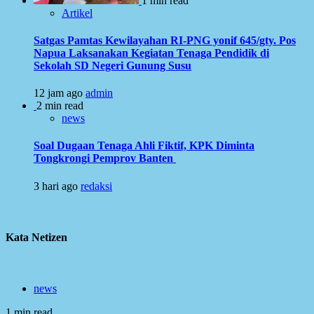
1 min read
Artikel
Satgas Pamtas Kewilayahan RI-PNG yonif 645/gty. Pos
Napua Laksanakan Kegiatan Tenaga Pendidik di
Sekolah SD Negeri Gunung Susu
12 jam ago
admin
2 min read
news
Soal Dugaan Tenaga Ahli Fiktif, KPK Diminta
Tongkrongi Pemprov Banten
3 hari ago
redaksi
Kata Netizen
news
1 min read