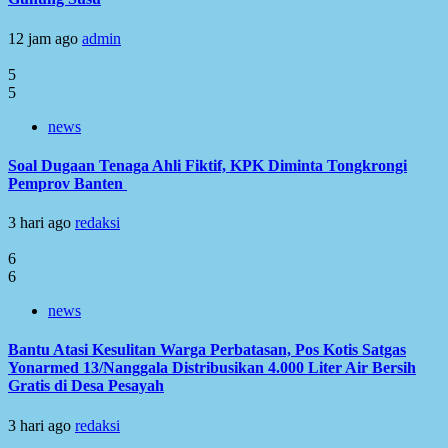
12 jam ago
admin
5
5
news
Soal Dugaan Tenaga Ahli Fiktif, KPK Diminta Tongkrongi
Pemprov Banten
3 hari ago
redaksi
6
6
news
Bantu Atasi Kesulitan Warga Perbatasan, Pos Kotis Satgas
Yonarmed 13/Nanggala Distribusikan 4.000 Liter Air Bersih
Gratis di Desa Pesayah
3 hari ago
redaksi