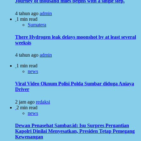
Journey of thousand miles begins with a single step.
4 tahun ago
admin
1 min read
Sumatera
There Hydrogen leak delays moonshot by at least several
weeksis
4 tahun ago
admin
1 min read
news
Viral Video Oknum Polisi Polda Sumbar diduga Aniaya
Driver
2 jam ago
redaksi
2 min read
news
Dewan Penasehat Sambar.id: Isu Surpres Pergantian
Kapolri Dinilai Menyesatkan, Presiden Tetap Pemegang
Kewenangan