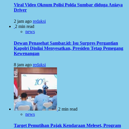
Viral Video Oknum Polisi Polda Sumbar diduga Aniaya
Driver
2 jam ago
redaksi
2 min read
news
Dewan Penasehat Sambar.id: Isu Surpres Pergantian
Kapolri Dinilai Menyesatkan, Presiden Tetap Pemegang
Kewenangan
8 jam ago
redaksi
2 min read
news
Target Pemutihan Pajak Kendaraan Meleset, Program