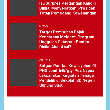
Isu Surpres Pergantian Kapolri
Dinilai Menyesatkan, Presiden
Tetap Pemegang Kewenangan
NEWS
Target Pemutihan Pajak
Kendaraan Meleset, Program
Unggulan Gubernur Banten
Dinilai Abal-Abal?
ARTIKEL
Satgas Pamtas Kewilayahan RI-
PNG yonif 645/gty. Pos Napua
Laksanakan Kegiatan Tenaga
Pendidik di Sekolah SD Negeri
Gunung Susu