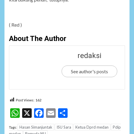
( Red )
About The Author
redaksi
See author's posts
Post Views:
162
WhatsApp
X
Facebook
Email
Share
Hasan Simanjuntak
ISU Sara
Ketua Dprd medan
Pdip
Tags:
medan
Pemuda NU