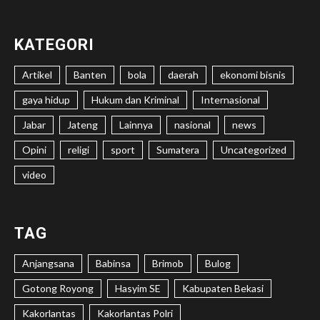
KATEGORI
Artikel
Banten
bola
daerah
ekonomi bisnis
gaya hidup
Hukum dan Kriminal
Internasional
Jabar
Jateng
Lainnya
nasional
news
Opini
religi
sport
Sumatera
Uncategorized
video
TAG
Anjangsana
Babinsa
Brimob
Bulog
Gotong Royong
Hasyim SE
Kabupaten Bekasi
Kakorlantas
Kakorlantas Polri