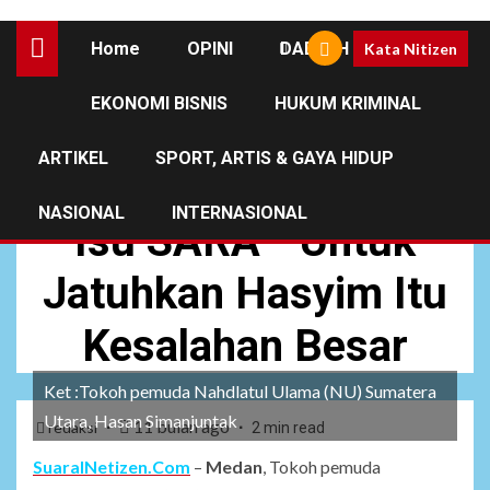
Home
OPINI
DAERAH
Kata Nitizen
EKONOMI BISNIS
HUKUM KRIMINAL
NEWS
OPINI
ARTIKEL
SPORT, ARTIS & GAYA HIDUP
Pemuda NU “Jadikan
NASIONAL
INTERNASIONAL
Isu SARA ” Untuk
Jatuhkan Hasyim Itu
Kesalahan Besar
Ket :Tokoh pemuda Nahdlatul Ulama (NU) Sumatera
Utara, Hasan Simanjuntak
11 bulan ago
redaksi
2 min read
SuaraINetizen.Com
–
Medan
, Tokoh pemuda