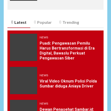
Latest
Popular
Trending
NEWS
Puadi: Pengawasan Pemilu
Harus Bertransformasi di Era
Digital, Bawaslu Perkuat
Pengawasan Siber
NEWS
Viral Video Oknum Polisi Polda
Sumbar diduga Aniaya Driver
NEWS
Dewan Penasehat Sambar.id: