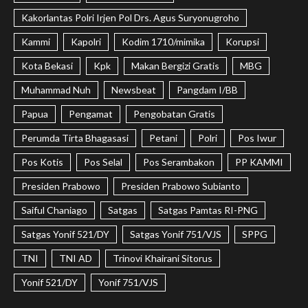
Kakorlantas Polri Irjen Pol Drs. Agus Suryonugroho
Kammi
Kapolri
Kodim 1710/mimika
Korupsi
Kota Bekasi
Kpk
Makan Bergizi Gratis
MBG
Muhammad Nuh
Newsbeat
Pangdam I/BB
Papua
Pengamat
Pengobatan Gratis
Perumda Tirta Bhagasasi
Petani
Polri
Pos Iwur
Pos Kotis
Pos Selal
Pos Serambakon
PP KAMMI
Presiden Prabowo
Presiden Prabowo Subianto
Saiful Chaniago
Satgas
Satgas Pamtas RI-PNG
Satgas Yonif 521/DY
Satgas Yonif 751/VJS
SPPG
TNI
TNI AD
Trinovi Khairani Sitorus
Yonif 521/DY
Yonif 751/VJS