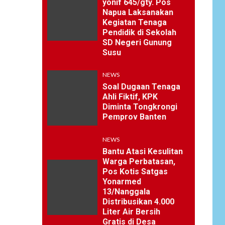
yonif 645/gty. Pos
Napua Laksanakan
Kegiatan Tenaga
Pendidik di Sekolah
SD Negeri Gunung
Susu
NEWS
Soal Dugaan Tenaga
Ahli Fiktif, KPK
Diminta Tongkrongi
Pemprov Banten
NEWS
Bantu Atasi Kesulitan
Warga Perbatasan,
Pos Kotis Satgas
Yonarmed
13/Nanggala
Distribusikan 4.000
Liter Air Bersih
Gratis di Desa