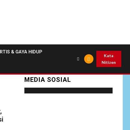
RTIS & GAYA HIDUP
Kata
Nitizen
MEDIA SOSIAL
Social menu is not set. You need to create
,
menu and assign it to Social Menu on Menu
si
Settings.